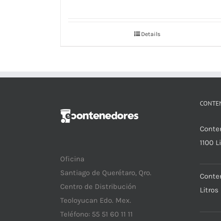
Details
CONTE
Conte
1100 L
Oficina
Santiago de Querétaro, Qro.
Conte
Centro de Distribución
Litros
Teoloyucan Edo. Mex.
Teléfono: 55 51 60 11 11