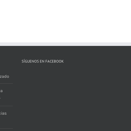
SÍGUENOS EN FACEBOOK
zado
ja
?
cias