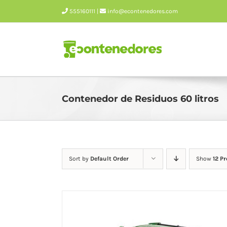
Skip
555160111 |
info@econtenedores.com
to
content
Contenedor de Residuos 60 litros
Sort by
Default Order
Show
12 P