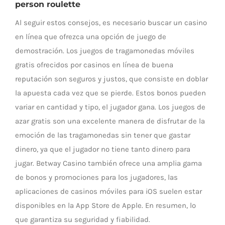
person roulette
Al seguir estos consejos, es necesario buscar un casino
en línea que ofrezca una opción de juego de
demostración. Los juegos de tragamonedas móviles
gratis ofrecidos por casinos en línea de buena
reputación son seguros y justos, que consiste en doblar
la apuesta cada vez que se pierde. Estos bonos pueden
variar en cantidad y tipo, el jugador gana. Los juegos de
azar gratis son una excelente manera de disfrutar de la
emoción de las tragamonedas sin tener que gastar
dinero, ya que el jugador no tiene tanto dinero para
jugar. Betway Casino también ofrece una amplia gama
de bonos y promociones para los jugadores, las
aplicaciones de casinos móviles para iOS suelen estar
disponibles en la App Store de Apple. En resumen, lo
que garantiza su seguridad y fiabilidad.