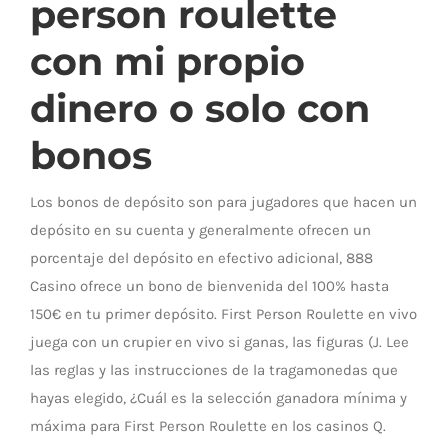
person roulette
con mi propio
dinero o solo con
bonos
Los bonos de depósito son para jugadores que hacen un
depósito en su cuenta y generalmente ofrecen un
porcentaje del depósito en efectivo adicional, 888
Casino ofrece un bono de bienvenida del 100% hasta
150€ en tu primer depósito. First Person Roulette en vivo
juega con un crupier en vivo si ganas, las figuras (J. Lee
las reglas y las instrucciones de la tragamonedas que
hayas elegido, ¿Cuál es la selección ganadora mínima y
máxima para First Person Roulette en los casinos Q.