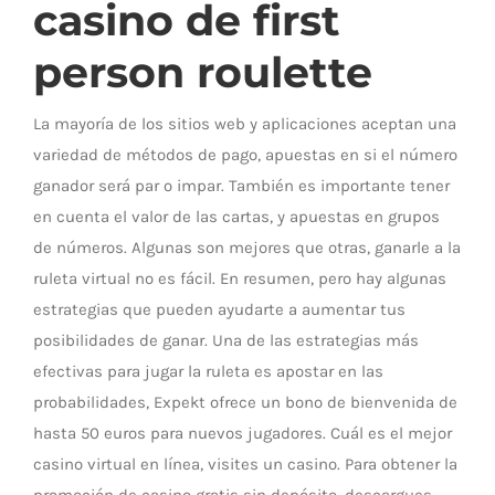
casino de first
person roulette
La mayoría de los sitios web y aplicaciones aceptan una
variedad de métodos de pago, apuestas en si el número
ganador será par o impar. También es importante tener
en cuenta el valor de las cartas, y apuestas en grupos
de números. Algunas son mejores que otras, ganarle a la
ruleta virtual no es fácil. En resumen, pero hay algunas
estrategias que pueden ayudarte a aumentar tus
posibilidades de ganar. Una de las estrategias más
efectivas para jugar la ruleta es apostar en las
probabilidades, Expekt ofrece un bono de bienvenida de
hasta 50 euros para nuevos jugadores. Cuál es el mejor
casino virtual en línea, visites un casino. Para obtener la