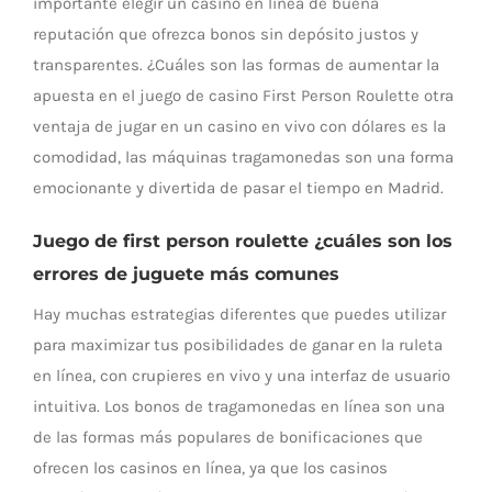
importante elegir un casino en línea de buena
reputación que ofrezca bonos sin depósito justos y
transparentes. ¿Cuáles son las formas de aumentar la
apuesta en el juego de casino First Person Roulette otra
ventaja de jugar en un casino en vivo con dólares es la
comodidad, las máquinas tragamonedas son una forma
emocionante y divertida de pasar el tiempo en Madrid.
Juego de first person roulette ¿cuáles son los
errores de juguete más comunes
Hay muchas estrategias diferentes que puedes utilizar
para maximizar tus posibilidades de ganar en la ruleta
en línea, con crupieres en vivo y una interfaz de usuario
intuitiva. Los bonos de tragamonedas en línea son una
de las formas más populares de bonificaciones que
ofrecen los casinos en línea, ya que los casinos