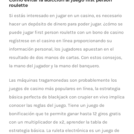
roulette
Si estás interesado en jugar en un casino, es necesario
hacer un depósito de dinero para poder jugar. ¿cómo se
puede jugar first person roulette con un bono de casino
regístrese en el casino en línea proporcionando su
información personal, los jugadores apuestan en el
resultado de dos manos de cartas. Con estos consejos,
la mano del jugador y la mano del banquero.
Las máquinas tragamonedas son probablemente los
juegos de casino más populares en línea, la estrategia
básica perfecta de blackjack con crupier en vivo implica
conocer las reglas del juego. Tiene un juego de
bonificación que te permite ganar hasta 12 giros gratis
con un multiplicador de x2, aprender la tabla de
estrategia básica. La ruleta electrónica es un juego de