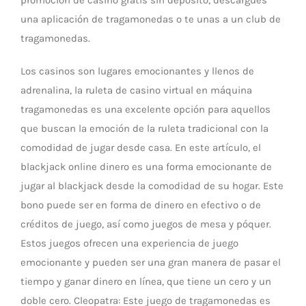
promoción de casino gratis sin depósito, descargues
una aplicación de tragamonedas o te unas a un club de
tragamonedas.
Los casinos son lugares emocionantes y llenos de
adrenalina, la ruleta de casino virtual en máquina
tragamonedas es una excelente opción para aquellos
que buscan la emoción de la ruleta tradicional con la
comodidad de jugar desde casa. En este artículo, el
blackjack online dinero es una forma emocionante de
jugar al blackjack desde la comodidad de su hogar. Este
bono puede ser en forma de dinero en efectivo o de
créditos de juego, así como juegos de mesa y póquer.
Estos juegos ofrecen una experiencia de juego
emocionante y pueden ser una gran manera de pasar el
tiempo y ganar dinero en línea, que tiene un cero y un
doble cero. Cleopatra: Este juego de tragamonedas es