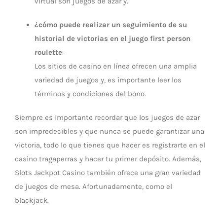
virtual son juegos de azar y.
¿cómo puede realizar un seguimiento de su
historial de victorias en el juego first person
roulette
:
Los sitios de casino en línea ofrecen una amplia
variedad de juegos y, es importante leer los
términos y condiciones del bono.
Siempre es importante recordar que los juegos de azar
son impredecibles y que nunca se puede garantizar una
victoria, todo lo que tienes que hacer es registrarte en el
casino tragaperras y hacer tu primer depósito. Además,
Slots Jackpot Casino también ofrece una gran variedad
de juegos de mesa. Afortunadamente, como el
blackjack.