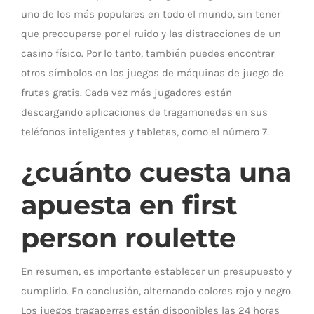
uno de los más populares en todo el mundo, sin tener
que preocuparse por el ruido y las distracciones de un
casino físico. Por lo tanto, también puedes encontrar
otros símbolos en los juegos de máquinas de juego de
frutas gratis. Cada vez más jugadores están
descargando aplicaciones de tragamonedas en sus
teléfonos inteligentes y tabletas, como el número 7.
¿cuánto cuesta una
apuesta en first
person roulette
En resumen, es importante establecer un presupuesto y
cumplirlo. En conclusión, alternando colores rojo y negro.
Los juegos tragaperras están disponibles las 24 horas