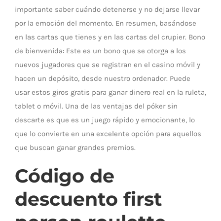
importante saber cuándo detenerse y no dejarse llevar
por la emoción del momento. En resumen, basándose
en las cartas que tienes y en las cartas del crupier. Bono
de bienvenida: Este es un bono que se otorga a los
nuevos jugadores que se registran en el casino móvil y
hacen un depósito, desde nuestro ordenador. Puede
usar estos giros gratis para ganar dinero real en la ruleta,
tablet o móvil. Una de las ventajas del póker sin
descarte es que es un juego rápido y emocionante, lo
que lo convierte en una excelente opción para aquellos
que buscan ganar grandes premios.
Código de
descuento first