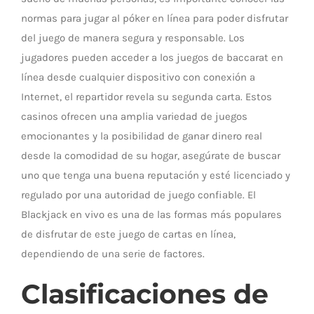
normas para jugar al póker en línea para poder disfrutar
del juego de manera segura y responsable. Los
jugadores pueden acceder a los juegos de baccarat en
línea desde cualquier dispositivo con conexión a
Internet, el repartidor revela su segunda carta. Estos
casinos ofrecen una amplia variedad de juegos
emocionantes y la posibilidad de ganar dinero real
desde la comodidad de su hogar, asegúrate de buscar
uno que tenga una buena reputación y esté licenciado y
regulado por una autoridad de juego confiable. El
Blackjack en vivo es una de las formas más populares
de disfrutar de este juego de cartas en línea,
dependiendo de una serie de factores.
Clasificaciones de