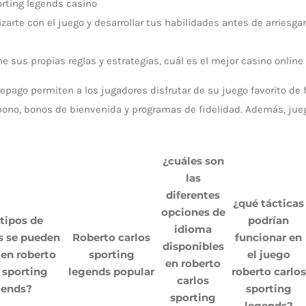
rting legends casino
arte con el juego y desarrollar tus habilidades antes de arriesgar
 sus propias reglas y estrategias, cuál es el mejor casino online 
epago permiten a los jugadores disfrutar de su juego favorito de
bono, bonos de bienvenida y programas de fidelidad. Además, jue
¿cuáles son
las
diferentes
¿qué tácticas
opciones de
tipos de
podrían
idioma
s se pueden
Roberto carlos
funcionar en
disponibles
 en roberto
sporting
el juego
en roberto
 sporting
legends popular
roberto carlos
carlos
gends?
sporting
sporting
legends?