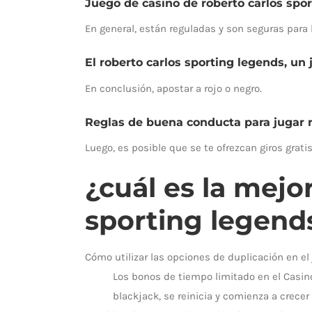
Juego de casino de roberto carlos spo
En general, están reguladas y son seguras para 
El roberto carlos sporting legends, un
En conclusión, apostar a rojo o negro.
Reglas de buena conducta para jugar r
Luego, es posible que se te ofrezcan giros gra
¿cuál es la mejo
sporting legend
Cómo utilizar las opciones de duplicación en el
Los bonos de tiempo limitado en el Casino 
blackjack, se reinicia y comienza a crece