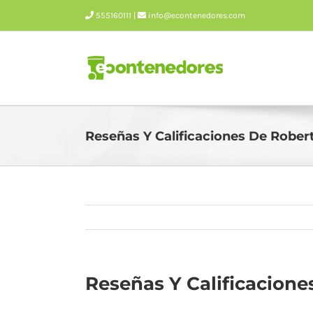
Skip
555160111 |
info@econtenedores.com
to
content
Reseñas Y Calificaciones De Rober
Reseñas Y Calificacione