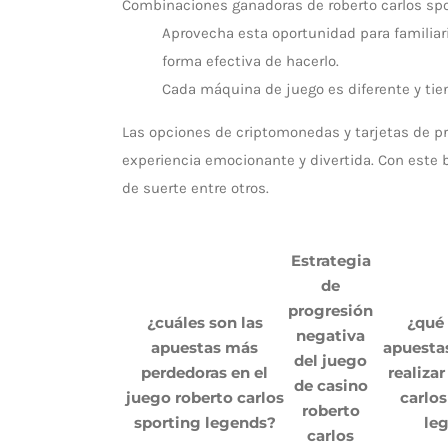
Combinaciones ganadoras de roberto carlos spo
Aprovecha esta oportunidad para familiariz
forma efectiva de hacerlo.
Cada máquina de juego es diferente y tiene
Las opciones de criptomonedas y tarjetas de pr
experiencia emocionante y divertida. Con este 
de suerte entre otros.
Estrategia
de
progresión
¿cuáles son las
¿qué 
negativa
apuestas más
apuesta
del juego
perdedoras en el
realizar
de casino
juego roberto carlos
carlos
roberto
sporting legends?
le
carlos