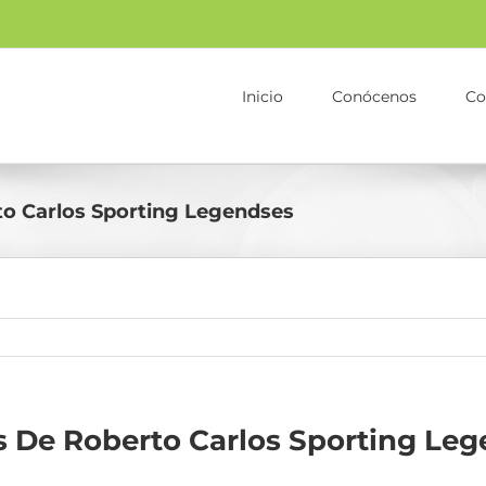
Inicio
Conócenos
Co
to Carlos Sporting Legendses
s De Roberto Carlos Sporting Le