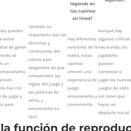
legends en
los casinos
en línea?
También es
ores pueden
Aunque hay
importante leer los
de estos
Hay diferentes
algunas críticas
términos y
ratar de ganar
versiones de la
hacia ellas, los
condiciones del
ntras se
ruleta, estos
jugadores
casino para
en un
casinos
pueden
asegurarte de que
emocionante
ofrecen una
comenzar a
comprendes las
acción,
experiencia de
jugar los nuevo
reglas del juego y
te haz clic
juego
juegos de slots
las políticas de
n de jugar y
emocionante y
sin tener que
retiro, y
to para
conveniente.
hacer un
encontrarlos es
depósito inicial.
fácil.
la función de reprodu