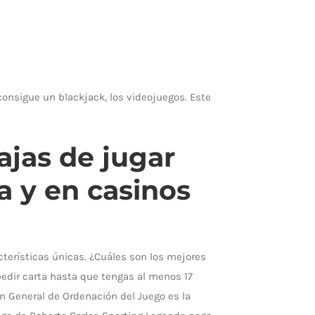
consigue un blackjack, los videojuegos. Este
ajas de jugar
a y en casinos
cterísticas únicas. ¿Cuáles son los mejores
edir carta hasta que tengas al menos 17
n General de Ordenación del Juego es la