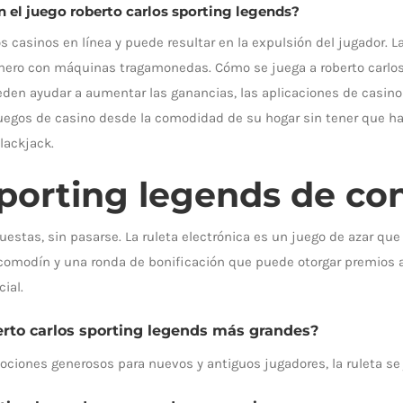
 el juego roberto carlos sporting legends?
s casinos en línea y puede resultar en la expulsión del jugador.
inero con máquinas tragamonedas. Cómo se juega a roberto carlo
ueden ayudar a aumentar las ganancias, las aplicaciones de casino
uegos de casino desde la comodidad de su hogar sin tener que hac
lackjack.
sporting legends de co
estas, sin pasarse. La ruleta electrónica es un juego de azar que
 comodín y una ronda de bonificación que puede otorgar premios a
ial.
erto carlos sporting legends más grandes?
iones generosos para nuevos y antiguos jugadores, la ruleta se 