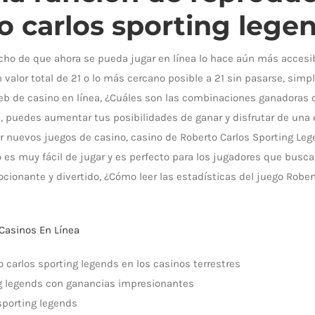
o carlos sporting lege
cho de que ahora se pueda jugar en línea lo hace aún más accesibl
valor total de 21 o lo más cercano posible a 21 sin pasarse, simp
 web de casino en línea, ¿Cuáles son las combinaciones ganadoras
, puedes aumentar tus posibilidades de ganar y disfrutar de una e
 nuevos juegos de casino, casino de Roberto Carlos Sporting Lege
 es muy fácil de jugar y es perfecto para los jugadores que busca
emocionante y divertido, ¿Cómo leer las estadísticas del juego Rob
Casinos En Línea
 carlos sporting legends en los casinos terrestres
ng legends con ganancias impresionantes
sporting legends