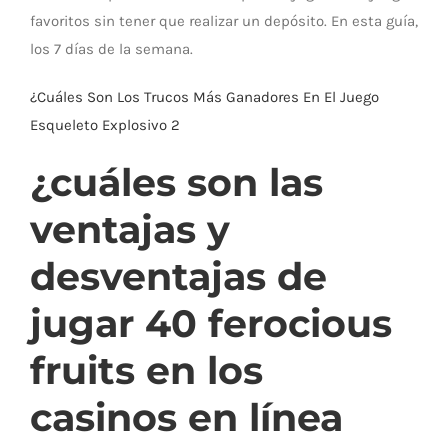
favoritos sin tener que realizar un depósito. En esta guía,
los 7 días de la semana.
¿Cuáles Son Los Trucos Más Ganadores En El Juego
Esqueleto Explosivo 2
¿cuáles son las
ventajas y
desventajas de
jugar 40 ferocious
fruits en los
casinos en línea