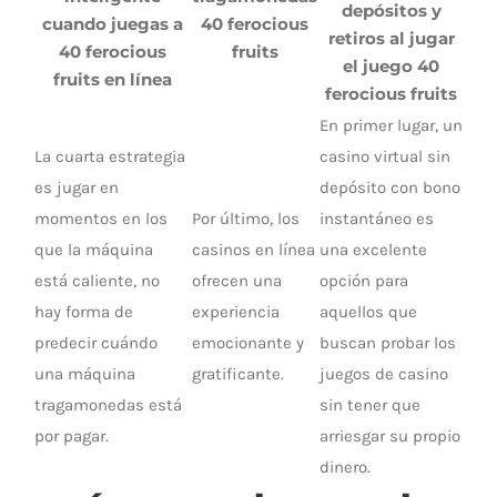
depósitos y
cuando juegas a
40 ferocious
retiros al jugar
40 ferocious
fruits
el juego 40
fruits en línea
ferocious fruits
En primer lugar, un
La cuarta estrategia
casino virtual sin
es jugar en
depósito con bono
momentos en los
Por último, los
instantáneo es
que la máquina
casinos en línea
una excelente
está caliente, no
ofrecen una
opción para
hay forma de
experiencia
aquellos que
predecir cuándo
emocionante y
buscan probar los
una máquina
gratificante.
juegos de casino
tragamonedas está
sin tener que
por pagar.
arriesgar su propio
dinero.