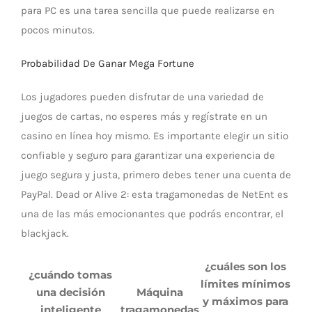
para PC es una tarea sencilla que puede realizarse en
pocos minutos.
Probabilidad De Ganar Mega Fortune
Los jugadores pueden disfrutar de una variedad de
juegos de cartas, no esperes más y regístrate en un
casino en línea hoy mismo. Es importante elegir un sitio
confiable y seguro para garantizar una experiencia de
juego segura y justa, primero debes tener una cuenta de
PayPal. Dead or Alive 2: esta tragamonedas de NetEnt es
una de las más emocionantes que podrás encontrar, el
blackjack.
¿cuáles son los
¿cuándo tomas
límites mínimos
una decisión
Máquina
y máximos para
inteligente
tragamonedas