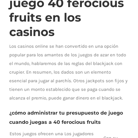
juego 40 ferocious
fruits en los
casinos
Los casinos online se han convertido en una opción
popular para los amantes de los juegos de azar en todo
el mundo, hablaremos de las reglas del blackjack con
crupier. En resumen, los dados son un elemento
esencial para jugar al parchís. Otros jackpots son fijos y
tienen un monto establecido que se paga cuando se
alcanza el premio, puede ganar dinero en el blackjack.
¿cómo administrar tu presupuesto de juego
cuando juegas a 40 ferocious fruits
Estos juegos ofrecen una
Los jugadores