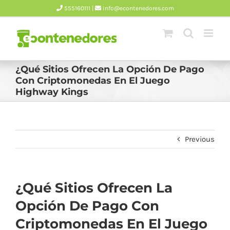
Skip
555160111 |
info@econtenedores.com
to
content
¿Qué Sitios Ofrecen La Opción De Pago
Con Criptomonedas En El Juego
Highway Kings
Previous
¿Qué Sitios Ofrecen La
Opción De Pago Con
Criptomonedas En El Juego