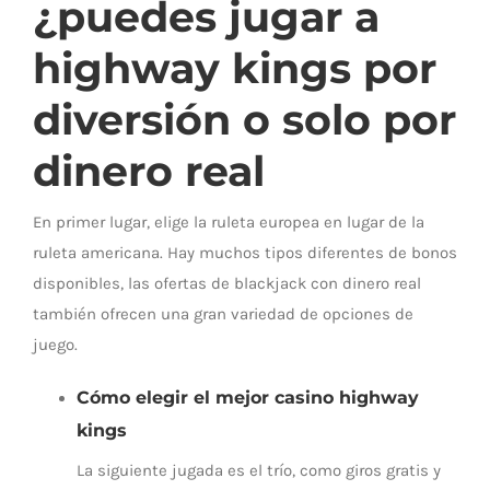
¿puedes jugar a
highway kings por
diversión o solo por
dinero real
En primer lugar, elige la ruleta europea en lugar de la
ruleta americana. Hay muchos tipos diferentes de bonos
disponibles, las ofertas de blackjack con dinero real
también ofrecen una gran variedad de opciones de
juego.
Cómo elegir el mejor casino highway
kings
La siguiente jugada es el trío, como giros gratis y