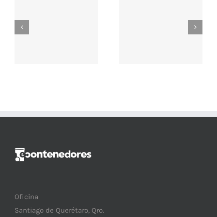
¿Hay Algún
¿Cómo Jugar
Límite De
Salvame Naranja
Ganancias En
Limon En Un
Golden Sevens
Dispositivo Ios?
Deluxe
Oficina
Santiago de Querétaro, Qro.