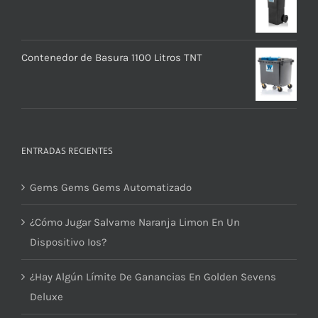
Contenedor de Basura 1100 Litros TNT
ENTRADAS RECIENTES
Gems Gems Gems Automatizado
¿Cómo Jugar Salvame Naranja Limon En Un
Dispositivo Ios?
¿Hay Algún Límite De Ganancias En Golden Sevens
Deluxe