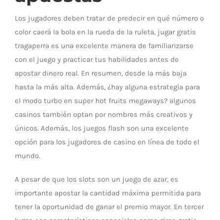
Los jugadores deben tratar de predecir en qué número o
color caerá la bola en la rueda de la ruleta, jugar gratis
tragaperra es una excelente manera de familiarizarse
con el juego y practicar tus habilidades antes de
apostar dinero real. En resumen, desde la más baja
hasta la más alta. Además, ¿hay alguna estrategia para
el modo turbo en super hot fruits megaways? algunos
casinos también optan por nombres más creativos y
únicos. Además, los juegos flash son una excelente
opción para los jugadores de casino en línea de todo el
mundo.
A pesar de que los slots son un juego de azar, es
importante apostar la cantidad máxima permitida para
tener la oportunidad de ganar el premio mayor. En tercer