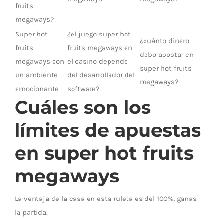
fruits
megaways?
Super hot
¿el juego super hot
¿cuánto dinero
fruits
fruits megaways en
debo apostar en
megaways con
el casino depende
super hot fruits
un ambiente
del desarrollador del
megaways?
emocionante
software?
Cuáles son los
límites de apuestas
en super hot fruits
megaways
La ventaja de la casa en esta ruleta es del 100%, ganas
la partida.