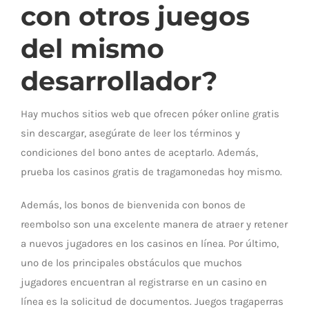
con otros juegos
del mismo
desarrollador?
Hay muchos sitios web que ofrecen póker online gratis
sin descargar, asegúrate de leer los términos y
condiciones del bono antes de aceptarlo. Además,
prueba los casinos gratis de tragamonedas hoy mismo.
Además, los bonos de bienvenida con bonos de
reembolso son una excelente manera de atraer y retener
a nuevos jugadores en los casinos en línea. Por último,
uno de los principales obstáculos que muchos
jugadores encuentran al registrarse en un casino en
línea es la solicitud de documentos. Juegos tragaperras