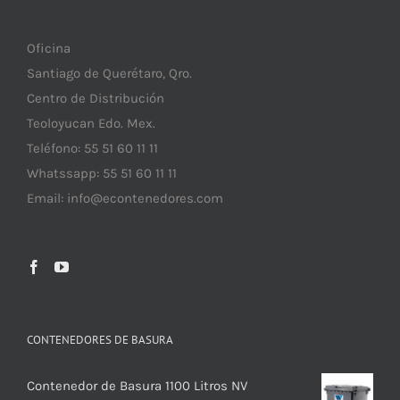
Oficina
Santiago de Querétaro, Qro.
Centro de Distribución
Teoloyucan Edo. Mex.
Teléfono: 55 51 60 11 11
Whatssapp: 55 51 60 11 11
Email:
info@econtenedores.com
CONTENEDORES DE BASURA
Contenedor de Basura 1100 Litros NV