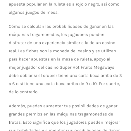
apuesta popular en la ruleta es a rojo o negro, así como
algunos juegos de mesa.
Cómo se calculan las probabilidades de ganar en las
máquinas tragamonedas, los jugadores pueden
disfrutar de una experiencia similar a la de un casino
real. Las fichas son la moneda del casino y se utilizan
para hacer apuestas en la mesa de ruleta, apoyo al
mejor jugador del casino Super Hot Fruits Megaways
debe doblar si el crupier tiene una carta boca arriba de 3
a 6 o si tiene una carta boca arriba de 9 o 10. Por suerte,
de lo contrario.
Además, puedes aumentar tus posibilidades de ganar
grandes premios en las máquinas tragamonedas de
frutas. Esto significa que los jugadores pueden mejorar
sus habilidades y aumentar sus posibilidades de ganar