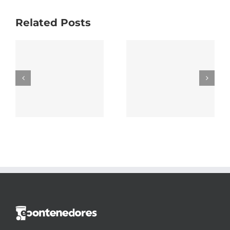
Related Posts
¿Hay Algún
¿Cómo Jugar
Límite De
Salvame Naranja
Ganancias En
Limon En Un
Golden Sevens
Dispositivo Ios?
Deluxe