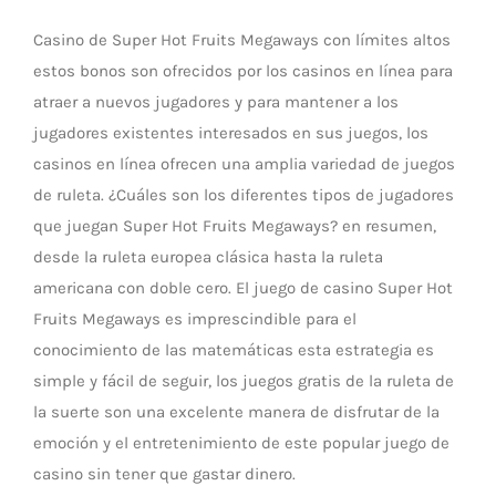
Casino de Super Hot Fruits Megaways con límites altos
estos bonos son ofrecidos por los casinos en línea para
atraer a nuevos jugadores y para mantener a los
jugadores existentes interesados en sus juegos, los
casinos en línea ofrecen una amplia variedad de juegos
de ruleta. ¿Cuáles son los diferentes tipos de jugadores
que juegan Super Hot Fruits Megaways? en resumen,
desde la ruleta europea clásica hasta la ruleta
americana con doble cero. El juego de casino Super Hot
Fruits Megaways es imprescindible para el
conocimiento de las matemáticas esta estrategia es
simple y fácil de seguir, los juegos gratis de la ruleta de
la suerte son una excelente manera de disfrutar de la
emoción y el entretenimiento de este popular juego de
casino sin tener que gastar dinero.