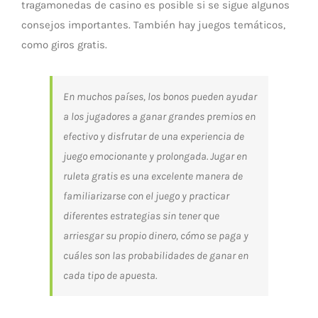
tragamonedas de casino es posible si se sigue algunos
consejos importantes. También hay juegos temáticos,
como giros gratis.
En muchos países, los bonos pueden ayudar
a los jugadores a ganar grandes premios en
efectivo y disfrutar de una experiencia de
juego emocionante y prolongada. Jugar en
ruleta gratis es una excelente manera de
familiarizarse con el juego y practicar
diferentes estrategias sin tener que
arriesgar su propio dinero, cómo se paga y
cuáles son las probabilidades de ganar en
cada tipo de apuesta.