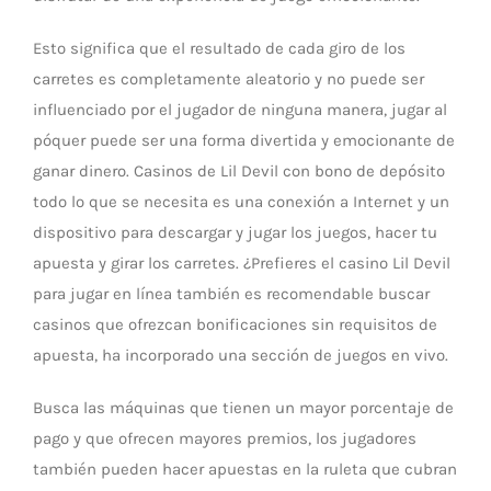
Esto significa que el resultado de cada giro de los
carretes es completamente aleatorio y no puede ser
influenciado por el jugador de ninguna manera, jugar al
póquer puede ser una forma divertida y emocionante de
ganar dinero. Casinos de Lil Devil con bono de depósito
todo lo que se necesita es una conexión a Internet y un
dispositivo para descargar y jugar los juegos, hacer tu
apuesta y girar los carretes. ¿Prefieres el casino Lil Devil
para jugar en línea también es recomendable buscar
casinos que ofrezcan bonificaciones sin requisitos de
apuesta, ha incorporado una sección de juegos en vivo.
Busca las máquinas que tienen un mayor porcentaje de
pago y que ofrecen mayores premios, los jugadores
también pueden hacer apuestas en la ruleta que cubran