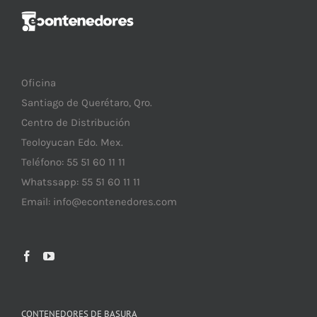
Oficina
Santiago de Querétaro, Qro.
Centro de Distribución
Teoloyucan Edo. Mex.
Teléfono: 55 51 60 11 11
Whatssapp: 55 51 60 11 11
Email:
info@econtenedores.com
CONTENEDORES DE BASURA