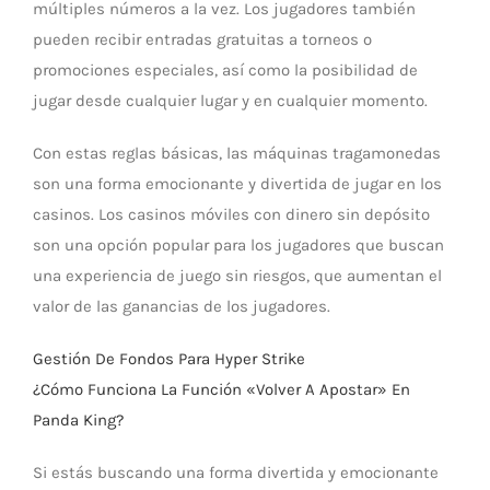
múltiples números a la vez. Los jugadores también
pueden recibir entradas gratuitas a torneos o
promociones especiales, así como la posibilidad de
jugar desde cualquier lugar y en cualquier momento.
Con estas reglas básicas, las máquinas tragamonedas
son una forma emocionante y divertida de jugar en los
casinos. Los casinos móviles con dinero sin depósito
son una opción popular para los jugadores que buscan
una experiencia de juego sin riesgos, que aumentan el
valor de las ganancias de los jugadores.
Gestión De Fondos Para Hyper Strike
¿Cómo Funciona La Función «Volver A Apostar» En
Panda King?
Si estás buscando una forma divertida y emocionante