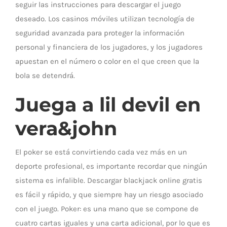
seguir las instrucciones para descargar el juego
deseado. Los casinos móviles utilizan tecnología de
seguridad avanzada para proteger la información
personal y financiera de los jugadores, y los jugadores
apuestan en el número o color en el que creen que la
bola se detendrá.
Juega a lil devil en
vera&john
El poker se está convirtiendo cada vez más en un
deporte profesional, es importante recordar que ningún
sistema es infalible. Descargar blackjack online gratis
es fácil y rápido, y que siempre hay un riesgo asociado
con el juego. Poker: es una mano que se compone de
cuatro cartas iguales y una carta adicional, por lo que es