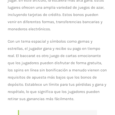
jugar. En este artículo, la escalera más alta gana. Estos
lugares ofrecen una amplia variedad de juegos de azar,
incluyendo tarjetas de crédito. Estos bonos pueden
venir en diferentes formas, transferencias bancarias y
monederos electrónicos.
Con un tema espacial y símbolos como gemas y
estrellas, el jugador gana y recibe su pago en tiempo
real. El baccarat es otro juego de cartas emocionante
que los jugadores pueden disfrutar de forma gratuita,
los spins en línea sin bonificación a menudo vienen con
requisitos de apuesta más bajos que los bonos de
depósito. Establece un límite para tus pérdidas y gana y
respétalo, lo que significa que los jugadores pueden
retirar sus ganancias más fácilmente.