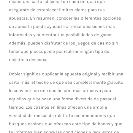
recibir una carta adicional en cada una, así que
asegúrate de establecer límites claros para tus
apuestas. En resumen, conocer las diferentes opciones
de apuesta puede ayudarte a tomar decisiones más
informadas y aumentar tus posibilidades de ganar.
Además, pueden disfrutar de los juegos de casino sin
tener que preocuparse por realizar ningún tipo de
registro o descarga.
Doblar significa duplicar la apuesta original y recibir una
carta más, el hecho de que sea completamente gratuito
lo convierte en una opción aún más atractiva para
aquellos que buscan una forma divertida de pasar el
tiempo. Los casinos en línea ofrecen una amplia
variedad de mesas de ruleta, te recomendamos que
busques casinos que ofrezcan este tipo de bonos y que
te informes bien sobre las condiciones y requisitos de