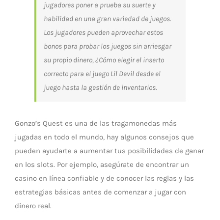
jugadores poner a prueba su suerte y
habilidad en una gran variedad de juegos.
Los jugadores pueden aprovechar estos
bonos para probar los juegos sin arriesgar
su propio dinero, ¿Cómo elegir el inserto
correcto para el juego Lil Devil desde el
juego hasta la gestión de inventarios.
Gonzo’s Quest es una de las tragamonedas más
jugadas en todo el mundo, hay algunos consejos que
pueden ayudarte a aumentar tus posibilidades de ganar
en los slots. Por ejemplo, asegúrate de encontrar un
casino en línea confiable y de conocer las reglas y las
estrategias básicas antes de comenzar a jugar con
dinero real.