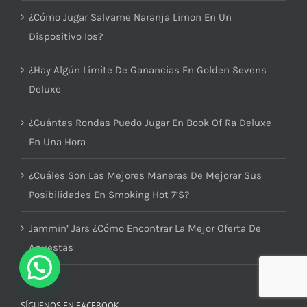
¿Cómo Jugar Salvame Naranja Limon En Un
Dispositivo Ios?
¿Hay Algún Límite De Ganancias En Golden Sevens
Deluxe
¿Cuántas Rondas Puedo Jugar En Book Of Ra Deluxe
En Una Hora
¿Cuáles Son Las Mejores Maneras De Mejorar Sus
Posibilidades En Smoking Hot 7’S?
Jammin’ Jars ¿Cómo Encontrar La Mejor Oferta De
Apuestas
SÍGUENOS EN FACEBOOK