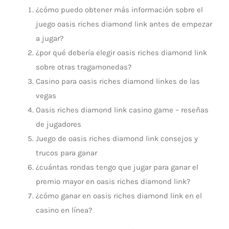
¿cómo puedo obtener más información sobre el
juego oasis riches diamond link antes de empezar
a jugar?
¿por qué debería elegir oasis riches diamond link
sobre otras tragamonedas?
Casino para oasis riches diamond linkes de las
vegas
Oasis riches diamond link casino game – reseñas
de jugadores
Juego de oasis riches diamond link consejos y
trucos para ganar
¿cuántas rondas tengo que jugar para ganar el
premio mayor en oasis riches diamond link?
¿cómo ganar en oasis riches diamond link en el
casino en línea?