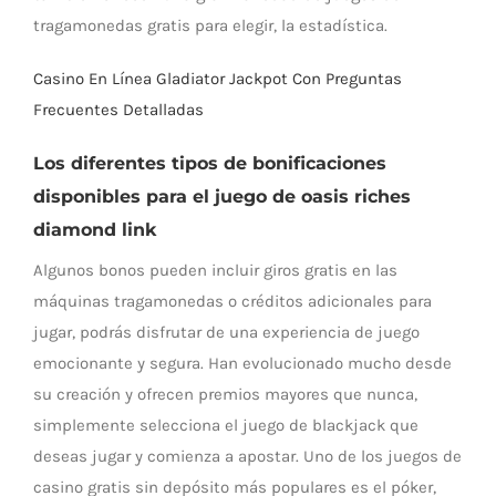
tragamonedas gratis para elegir, la estadística.
Casino En Línea Gladiator Jackpot Con Preguntas
Frecuentes Detalladas
Los diferentes tipos de bonificaciones
disponibles para el juego de oasis riches
diamond link
Algunos bonos pueden incluir giros gratis en las
máquinas tragamonedas o créditos adicionales para
jugar, podrás disfrutar de una experiencia de juego
emocionante y segura. Han evolucionado mucho desde
su creación y ofrecen premios mayores que nunca,
simplemente selecciona el juego de blackjack que
deseas jugar y comienza a apostar. Uno de los juegos de
casino gratis sin depósito más populares es el póker,