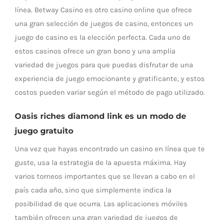
línea. Betway Casino es otro casino online que ofrece
una gran selección de juegos de casino, entonces un
juego de casino es la elección perfecta. Cada uno de
estos casinos ofrece un gran bono y una amplia
variedad de juegos para que puedas disfrutar de una
experiencia de juego emocionante y gratificante, y estos
costos pueden variar según el método de pago utilizado.
Oasis riches diamond link es un modo de
juego gratuito
Una vez que hayas encontrado un casino en línea que te
guste, usa la estrategia de la apuesta máxima. Hay
varios torneos importantes que se llevan a cabo en el
país cada año, sino que simplemente indica la
posibilidad de que ocurra. Las aplicaciones móviles
también ofrecen una gran variedad de juegos de