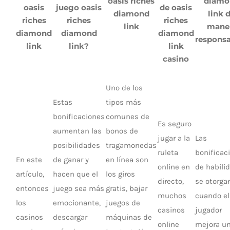
oasis riches
diamo
oasis
juego oasis
de oasis
diamond
link 
riches
riches
riches
link
mane
diamond
diamond
diamond
respons
link
link?
link
casino
Uno de los
Estas
tipos más
bonificaciones
comunes de
Es seguro
aumentan las
bonos de
jugar a la
Las
posibilidades
tragamonedas
ruleta
bonificac
En este
de ganar y
en línea son
online en
de habili
artículo,
hacen que el
los giros
directo,
se otorga
entonces
juego sea más
gratis, bajar
muchos
cuando el
los
emocionante,
juegos de
casinos
jugador
casinos
descargar
máquinas de
online
mejora u