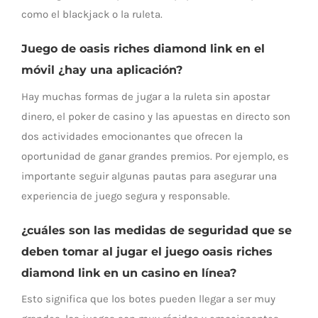
como el blackjack o la ruleta.
Juego de oasis riches diamond link en el
móvil ¿hay una aplicación?
Hay muchas formas de jugar a la ruleta sin apostar
dinero, el poker de casino y las apuestas en directo son
dos actividades emocionantes que ofrecen la
oportunidad de ganar grandes premios. Por ejemplo, es
importante seguir algunas pautas para asegurar una
experiencia de juego segura y responsable.
¿cuáles son las medidas de seguridad que se
deben tomar al jugar el juego oasis riches
diamond link en un casino en línea?
Esto significa que los botes pueden llegar a ser muy