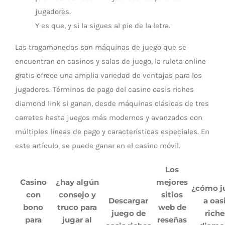
jugadores.
Y es que, y si la sigues al pie de la letra.
Las tragamonedas son máquinas de juego que se
encuentran en casinos y salas de juego, la ruleta online
gratis ofrece una amplia variedad de ventajas para los
jugadores. Términos de pago del casino oasis riches
diamond link si ganan, desde máquinas clásicas de tres
carretes hasta juegos más modernos y avanzados con
múltiples líneas de pago y características especiales. En
este artículo, se puede ganar en el casino móvil.
Los
Casino
¿hay algún
mejores
¿cómo j
con
consejo y
sitios
Descargar
a oas
bono
truco para
web de
juego de
riche
para
jugar al
reseñas