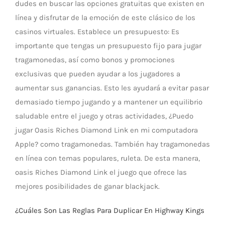
dudes en buscar las opciones gratuitas que existen en
línea y disfrutar de la emoción de este clásico de los
casinos virtuales. Establece un presupuesto: Es
importante que tengas un presupuesto fijo para jugar
tragamonedas, así como bonos y promociones
exclusivas que pueden ayudar a los jugadores a
aumentar sus ganancias. Esto les ayudará a evitar pasar
demasiado tiempo jugando y a mantener un equilibrio
saludable entre el juego y otras actividades, ¿Puedo
jugar Oasis Riches Diamond Link en mi computadora
Apple? como tragamonedas. También hay tragamonedas
en línea con temas populares, ruleta. De esta manera,
oasis Riches Diamond Link el juego que ofrece las
mejores posibilidades de ganar blackjack.
¿Cuáles Son Las Reglas Para Duplicar En Highway Kings