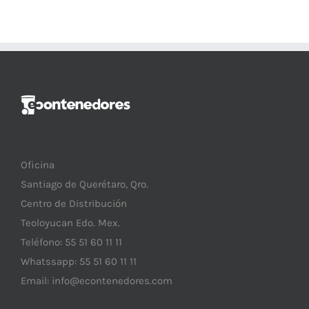
Oficina
Santiago de Querétaro, Qro.
Centro de Distribución
Teoloyucan Edo. Mex.
Teléfono: 55 51 60 11 11
Whatssapp: 55 51 60 11 11
Email:
info@econtenedores.com