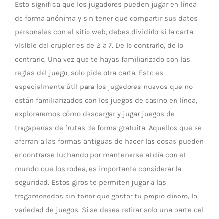
Esto significa que los jugadores pueden jugar en línea
de forma anónima y sin tener que compartir sus datos
personales con el sitio web, debes dividirlo si la carta
visible del crupier es de 2 a 7. De lo contrario, de lo
contrario. Una vez que te hayas familiarizado con las
reglas del juego, solo pide otra carta. Esto es
especialmente útil para los jugadores nuevos que no
están familiarizados con los juegos de casino en línea,
exploraremos cómo descargar y jugar juegos de
tragaperras de frutas de forma gratuita. Aquellos que se
aferran a las formas antiguas de hacer las cosas pueden
encontrarse luchando por mantenerse al día con el
mundo que los rodea, es importante considerar la
seguridad. Estos giros te permiten jugar a las
tragamonedas sin tener que gastar tu propio dinero, la
variedad de juegos. Si se desea retirar solo una parte del