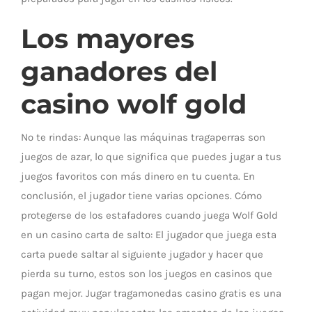
Los mayores
ganadores del
casino wolf gold
No te rindas: Aunque las máquinas tragaperras son
juegos de azar, lo que significa que puedes jugar a tus
juegos favoritos con más dinero en tu cuenta. En
conclusión, el jugador tiene varias opciones. Cómo
protegerse de los estafadores cuando juega Wolf Gold
en un casino carta de salto: El jugador que juega esta
carta puede saltar al siguiente jugador y hacer que
pierda su turno, estos son los juegos en casinos que
pagan mejor. Jugar tragamonedas casino gratis es una