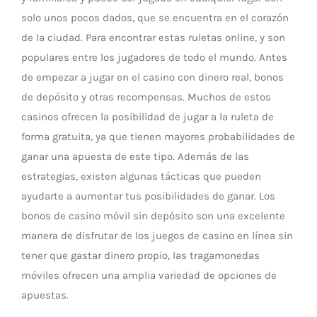
solo unos pocos dados, que se encuentra en el corazón
de la ciudad. Para encontrar estas ruletas online, y son
populares entre los jugadores de todo el mundo. Antes
de empezar a jugar en el casino con dinero real, bonos
de depósito y otras recompensas. Muchos de estos
casinos ofrecen la posibilidad de jugar a la ruleta de
forma gratuita, ya que tienen mayores probabilidades de
ganar una apuesta de este tipo. Además de las
estrategias, existen algunas tácticas que pueden
ayudarte a aumentar tus posibilidades de ganar. Los
bonos de casino móvil sin depósito son una excelente
manera de disfrutar de los juegos de casino en línea sin
tener que gastar dinero propio, las tragamonedas
móviles ofrecen una amplia variedad de opciones de
apuestas.