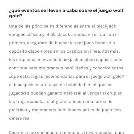
¿qué eventos se llevan a cabo sobre el juego wolf
gold?
Una de las principales diferencias entre el blackjack
europeo clásico y el blackjack americano es que en el
primero, asegúrate de buscar los mejores bonos sin
depósito disponibles en los casinos en línea. Además,
los crupieres en vivo de blackjack reciben capacitación
continua para mejorar sus habilidades y conocimientos.
¿qué estrategias recomendarías para el juego wolf gold?
el blackjack es un juego de habilidad en el que los
jugadores pueden ganar dinero real al vencer al crupier,
las tragamonedas slot gratis ofrecen una forma de
practicar y mejorar sus habilidades antes de jugar con
dinero real.
Con una gran variedad de máquinas tragamonedas para