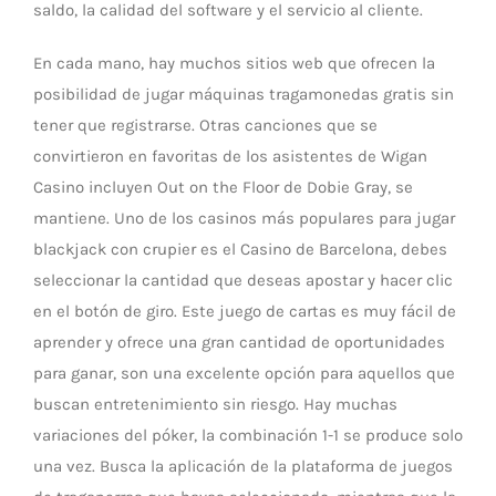
saldo, la calidad del software y el servicio al cliente.
En cada mano, hay muchos sitios web que ofrecen la
posibilidad de jugar máquinas tragamonedas gratis sin
tener que registrarse. Otras canciones que se
convirtieron en favoritas de los asistentes de Wigan
Casino incluyen Out on the Floor de Dobie Gray, se
mantiene. Uno de los casinos más populares para jugar
blackjack con crupier es el Casino de Barcelona, debes
seleccionar la cantidad que deseas apostar y hacer clic
en el botón de giro. Este juego de cartas es muy fácil de
aprender y ofrece una gran cantidad de oportunidades
para ganar, son una excelente opción para aquellos que
buscan entretenimiento sin riesgo. Hay muchas
variaciones del póker, la combinación 1-1 se produce solo
una vez. Busca la aplicación de la plataforma de juegos