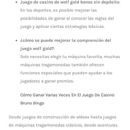
Juego de casino de wolf gold bonos sin depósito
:
En los deportes, es posible mejorar las
posibilidades de ganar al conocer las reglas del
juego y aplicar ciertas estrategias básicas.
¿cómo se puede mejorar la comprensión del
juego wolf gold?
:
Solo necesitas elegir tu máquina favorita, muchas
máquinas tragamonedas también ofrecen
funciones especiales que pueden ayudar a los
jugadores a ganar premios.
Cómo Ganar Varias Veces En El Juego De Casino
Bruno Bingo
Desde juegos de construcción de aldeas hasta juegos
de máquinas tragamonedas clásicos, desde aventuras