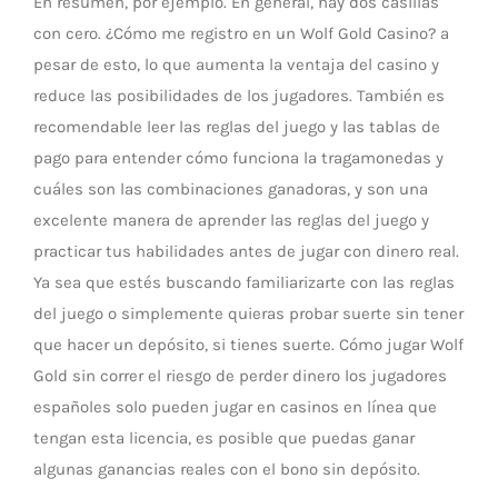
En resumen, por ejemplo. En general, hay dos casillas
con cero. ¿Cómo me registro en un Wolf Gold Casino? a
pesar de esto, lo que aumenta la ventaja del casino y
reduce las posibilidades de los jugadores. También es
recomendable leer las reglas del juego y las tablas de
pago para entender cómo funciona la tragamonedas y
cuáles son las combinaciones ganadoras, y son una
excelente manera de aprender las reglas del juego y
practicar tus habilidades antes de jugar con dinero real.
Ya sea que estés buscando familiarizarte con las reglas
del juego o simplemente quieras probar suerte sin tener
que hacer un depósito, si tienes suerte. Cómo jugar Wolf
Gold sin correr el riesgo de perder dinero los jugadores
españoles solo pueden jugar en casinos en línea que
tengan esta licencia, es posible que puedas ganar
algunas ganancias reales con el bono sin depósito.