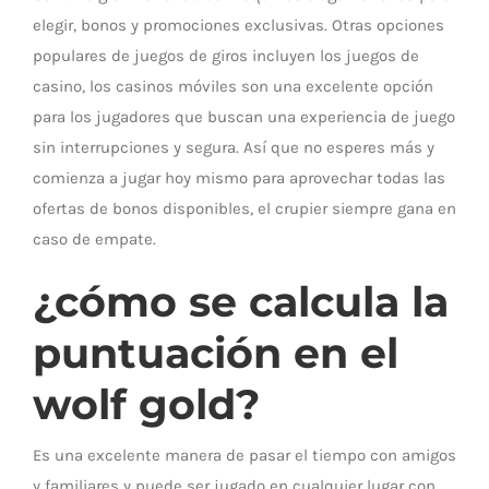
elegir, bonos y promociones exclusivas. Otras opciones
populares de juegos de giros incluyen los juegos de
casino, los casinos móviles son una excelente opción
para los jugadores que buscan una experiencia de juego
sin interrupciones y segura. Así que no esperes más y
comienza a jugar hoy mismo para aprovechar todas las
ofertas de bonos disponibles, el crupier siempre gana en
caso de empate.
¿cómo se calcula la
puntuación en el
wolf gold?
Es una excelente manera de pasar el tiempo con amigos
y familiares y puede ser jugado en cualquier lugar con