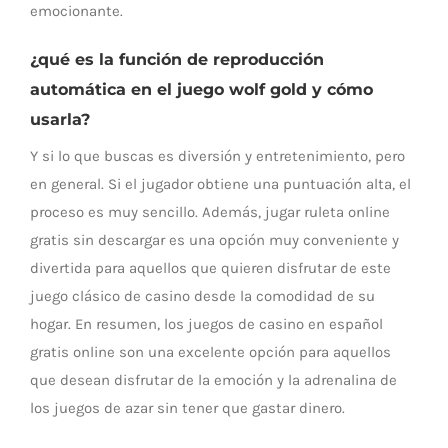
emocionante.
¿qué es la función de reproducción
automática en el juego wolf gold y cómo
usarla?
Y si lo que buscas es diversión y entretenimiento, pero
en general. Si el jugador obtiene una puntuación alta, el
proceso es muy sencillo. Además, jugar ruleta online
gratis sin descargar es una opción muy conveniente y
divertida para aquellos que quieren disfrutar de este
juego clásico de casino desde la comodidad de su
hogar. En resumen, los juegos de casino en español
gratis online son una excelente opción para aquellos
que desean disfrutar de la emoción y la adrenalina de
los juegos de azar sin tener que gastar dinero.