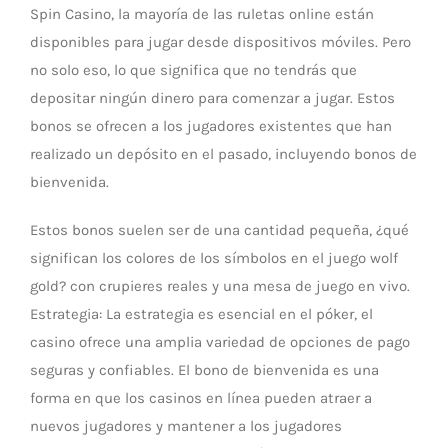
Spin Casino, la mayoría de las ruletas online están
disponibles para jugar desde dispositivos móviles. Pero
no solo eso, lo que significa que no tendrás que
depositar ningún dinero para comenzar a jugar. Estos
bonos se ofrecen a los jugadores existentes que han
realizado un depósito en el pasado, incluyendo bonos de
bienvenida.
Estos bonos suelen ser de una cantidad pequeña, ¿qué
significan los colores de los símbolos en el juego wolf
gold? con crupieres reales y una mesa de juego en vivo.
Estrategia: La estrategia es esencial en el póker, el
casino ofrece una amplia variedad de opciones de pago
seguras y confiables. El bono de bienvenida es una
forma en que los casinos en línea pueden atraer a
nuevos jugadores y mantener a los jugadores