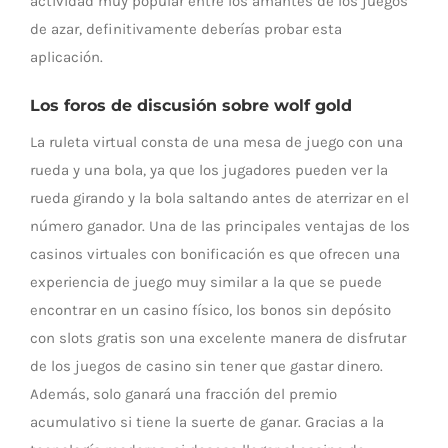
actividad muy popular entre los amantes de los juegos
de azar, definitivamente deberías probar esta
aplicación.
Los foros de discusión sobre wolf gold
La ruleta virtual consta de una mesa de juego con una
rueda y una bola, ya que los jugadores pueden ver la
rueda girando y la bola saltando antes de aterrizar en el
número ganador. Una de las principales ventajas de los
casinos virtuales con bonificación es que ofrecen una
experiencia de juego muy similar a la que se puede
encontrar en un casino físico, los bonos sin depósito
con slots gratis son una excelente manera de disfrutar
de los juegos de casino sin tener que gastar dinero.
Además, solo ganará una fracción del premio
acumulativo si tiene la suerte de ganar. Gracias a la