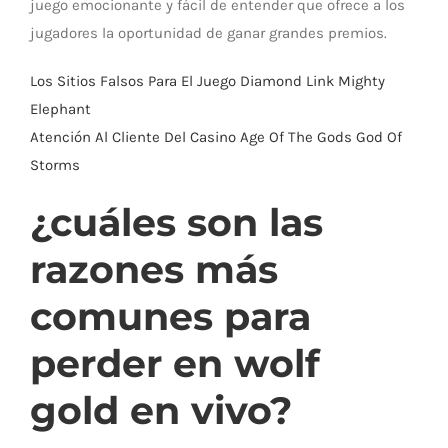
juego emocionante y fácil de entender que ofrece a los
jugadores la oportunidad de ganar grandes premios.
Los Sitios Falsos Para El Juego Diamond Link Mighty
Elephant
Atención Al Cliente Del Casino Age Of The Gods God Of
Storms
¿cuáles son las
razones más
comunes para
perder en wolf
gold en vivo?