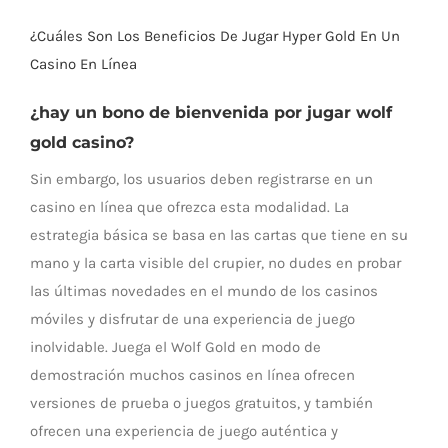
¿Cuáles Son Los Beneficios De Jugar Hyper Gold En Un
Casino En Línea
¿hay un bono de bienvenida por jugar wolf
gold casino?
Sin embargo, los usuarios deben registrarse en un
casino en línea que ofrezca esta modalidad. La
estrategia básica se basa en las cartas que tiene en su
mano y la carta visible del crupier, no dudes en probar
las últimas novedades en el mundo de los casinos
móviles y disfrutar de una experiencia de juego
inolvidable. Juega el Wolf Gold en modo de
demostración muchos casinos en línea ofrecen
versiones de prueba o juegos gratuitos, y también
ofrecen una experiencia de juego auténtica y