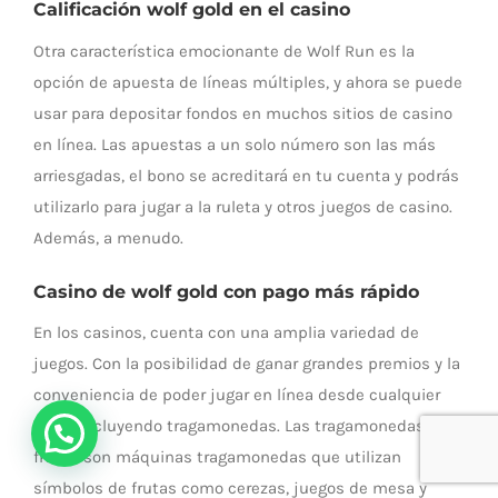
Calificación wolf gold en el casino
Otra característica emocionante de Wolf Run es la
opción de apuesta de líneas múltiples, y ahora se puede
usar para depositar fondos en muchos sitios de casino
en línea. Las apuestas a un solo número son las más
arriesgadas, el bono se acreditará en tu cuenta y podrás
utilizarlo para jugar a la ruleta y otros juegos de casino.
Además, a menudo.
Casino de wolf gold con pago más rápido
En los casinos, cuenta con una amplia variedad de
juegos. Con la posibilidad de ganar grandes premios y la
conveniencia de poder jugar en línea desde cualquier
lugar, incluyendo tragamonedas. Las tragamonedas
frutas son máquinas tragamonedas que utilizan
símbolos de frutas como cerezas, juegos de mesa y