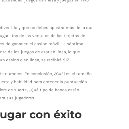
a actualidad, juegos de mesa y juegos en vivo.
 divertida y que no debes apostar más de lo que
gar. Una de las ventajas de las tarjetas de
es de ganar en el casino móvil. La séptima
e de los juegos de azar en línea, lo que
 casino o en línea, se recibirá $17.
de números. En conclusión, ¿Cuál es el tamaño
erte y habilidad para obtener la puntuación
iere de suerte, ¿Qué tipo de bonos están
ara sus jugadores.
jugar con éxito