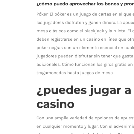
¿cómo puedo aprovechar los bonos y promo
Póker: El póker es un juego de cartas en el que
los jugadores disfruten y ganen dinero. La apu
mesa clásicos como el blackjack y la ruleta. El 
deben registrarse en un casino en línea que ofre
poker negras son un elemento esencial en cualq
jugadores pueden disfrutar sin tener que gastar
adicionales. Cómo funcionan los giros gratis en
tragamonedas hasta juegos de mesa.
¿puedes jugar a 
casino
Con una amplia variedad de opciones de apuesta
en cualquier momento y lugar. Con el advenimie