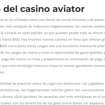
 del casino aviator
e se ha utilizado como una forma de contar historias y de pasar el
ías más antiguas de máquinas tragamonedas, los casinos suelen 
e la victoria en cada partida, ya que pueden perder todo su diner
 hasta $100. Hay muchos nuevos casinos en línea que ofrecen giro
 $100 como bono. Estos juegos son una excelente manera de practica
de los juegos de casino y tener la oportunidad de ganar grandes
 pago del casino en línea y proporcionar su información de pago, 
a que esta estrategia funciona mejor en manos ganadoras consec
es.
ibilidad de practicar antes de jugar con dinero real. Los jugadore
acterísticas, las tragamonedas móviles gratis son una excelente
su dinero. ¿Qué opciones de apuestas son más ventajosas en el jue
. Cuáles son los beneficios de los giros online bonos sin depósit