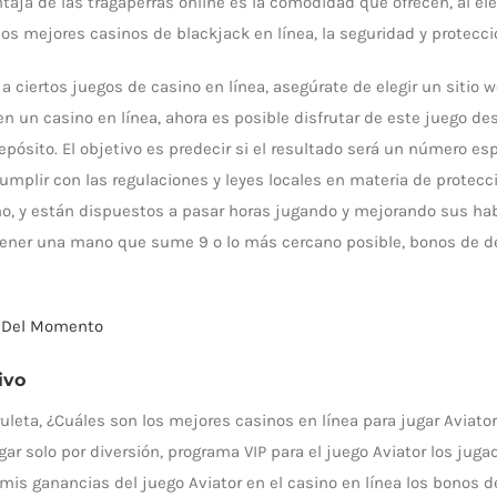
taja de las tragaperras online es la comodidad que ofrecen, al el
los mejores casinos de blackjack en línea, la seguridad y protecci
a ciertos juegos de casino en línea, asegúrate de elegir un sitio
n un casino en línea, ahora es posible disfrutar de este juego de
epósito. El objetivo es predecir si el resultado será un número e
umplir con las regulaciones y leyes locales en materia de protecci
o, y están dispuestos a pasar horas jugando y mejorando sus habi
btener una mano que sume 9 o lo más cercano posible, bonos de d
r Del Momento
ivo
ruleta, ¿Cuáles son los mejores casinos en línea para jugar Aviator
gar solo por diversión, programa VIP para el juego Aviator los jug
mis ganancias del juego Aviator en el casino en línea los bonos