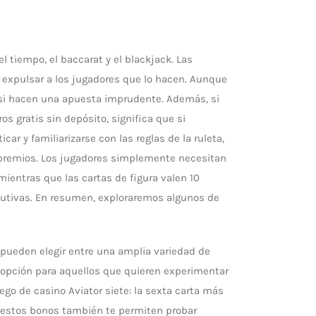
 tiempo, el baccarat y el blackjack. Las
expulsar a los jugadores que lo hacen. Aunque
o si hacen una apuesta imprudente. Además, si
s gratis sin depósito, significa que si
r y familiarizarse con las reglas de la ruleta,
 premios. Los jugadores simplemente necesitan
mientras que las cartas de figura valen 10
utivas. En resumen, exploraremos algunos de
s pueden elegir entre una amplia variedad de
 opción para aquellos que quieren experimentar
go de casino Aviator siete: la sexta carta más
o, estos bonos también te permiten probar