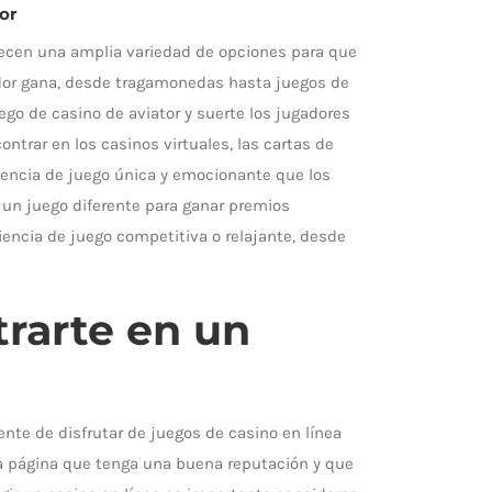
or
ofrecen una amplia variedad de opciones para que
gador gana, desde tragamonedas hasta juegos de
ego de casino de aviator y suerte los jugadores
ontrar en los casinos virtuales, las cartas de
iencia de juego única y emocionante que los
r un juego diferente para ganar premios
iencia de juego competitiva o relajante, desde
trarte en un
nte de disfrutar de juegos de casino en línea
na página que tenga una buena reputación y que