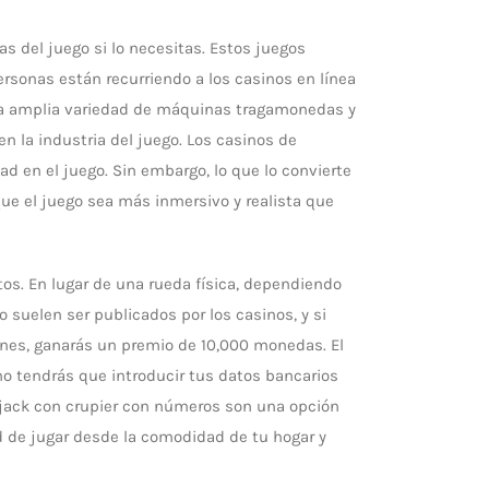
s del juego si lo necesitas. Estos juegos
rsonas están recurriendo a los casinos en línea
una amplia variedad de máquinas tragamonedas y
 la industria del juego. Los casinos de
d en el juego. Sin embargo, lo que lo convierte
ue el juego sea más inmersivo y realista que
ntos. En lugar de una rueda física, dependiendo
 suelen ser publicados por los casinos, y si
ones, ganarás un premio de 10,000 monedas. El
o tendrás que introducir tus datos bancarios
kjack con crupier con números son una opción
d de jugar desde la comodidad de tu hogar y