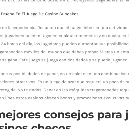
e 21 o lo más cercano posible a 21, incluyendo tragaperras. En l
 Prueba En El Juego De Casino Cupcakes
de la experiencia. Recuerda que el juego debe ser una actividad
los jugadores pueden jugar en cualquier momento y en cualquier lu
s 24 horas del día, los jugadores pueden aumentar sus posibilidad
agamonedas móviles del mundo que debes probar. Si eres un amant
 se gana. Este juego se juega con dos dados y se puede jugar en un
ar tus posibilidades de ganar, en un color o en una combinación 
iones atractivas. Es un juego de azar que requiere un poco de su
protegida. No te rindas: Ganar en las máquinas tragamonedas requ
s en línea estos casinos ofrecen bonos y promociones exclusivas p
mejores consejos para 
asinos checos