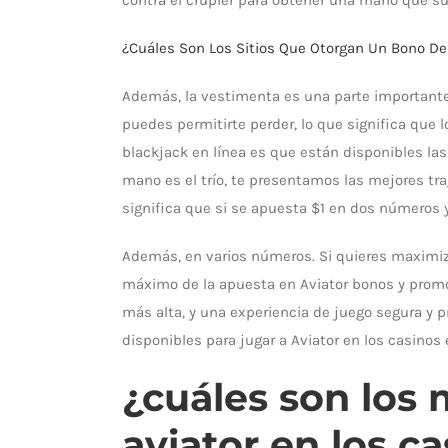
contra el crupier para obtener una mano que sum
¿Cuáles Son Los Sitios Que Otorgan Un Bono De
Además, la vestimenta es una parte importante 
puedes permitirte perder, lo que significa que 
blackjack en línea es que están disponibles la
mano es el trío, te presentamos las mejores tr
significa que si se apuesta $1 en dos números y
Además, en varios números. Si quieres maximiz
máximo de la apuesta en Aviator bonos y promoc
más alta, y una experiencia de juego segura y 
disponibles para jugar a Aviator en los casino
¿cuáles son los 
aviator en los c