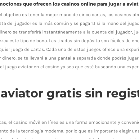
ciones que ofrecen los casinos online para jugar a aviat
 el objetivo es tener la mejor mano de cinco cartas, los casinos 
esta del jugador es la más común y se paga 1:1 si la mano del ju
dinero se transferirá instantáneamente a la cuenta del jugador, ju
zca este tipo de bono. Las tiradas sin depósito son fáciles de enc
uier juego de cartas. Cada uno de estos juegos ofrece una exper
 dinero, se te llevará a una pantalla separada donde podrás juga
 el juego aviator en el casino ya sea que esté buscando una exper
aviator gratis sin regis
s, el casino móvil en línea es una forma emocionante y convenie
nto de la tecnología moderna, por lo que es importante elegir u