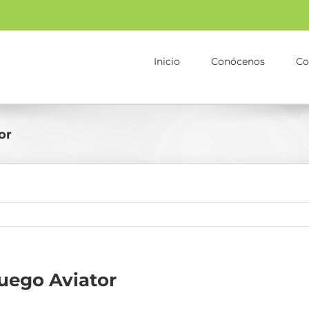
Inicio
Conócenos
Co
or
Juego Aviator