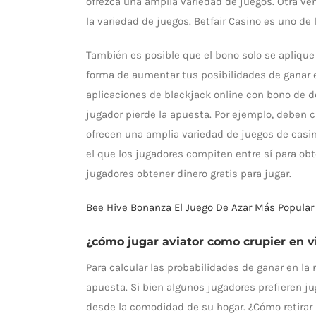
ofrezca una amplia variedad de juegos. Otra ven
la variedad de juegos. Betfair Casino es uno de 
También es posible que el bono solo se aplique 
forma de aumentar tus posibilidades de ganar e
aplicaciones de blackjack online con bono de d
jugador pierde la apuesta. Por ejemplo, deben c
ofrecen una amplia variedad de juegos de casin
el que los jugadores compiten entre sí para o
jugadores obtener dinero gratis para jugar.
Bee Hive Bonanza El Juego De Azar Más Popula
¿cómo jugar aviator como crupier en v
Para calcular las probabilidades de ganar en la 
apuesta. Si bien algunos jugadores prefieren ju
desde la comodidad de su hogar. ¿Cómo retirar 