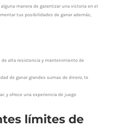
 alguna manera de garantizar una victoria en el
aumentar tus posibilidades de ganar además,
s de alta resistencia y mantenimiento de
idad de ganar grandes sumas de dinero, te
ar, y ofrece una experiencia de juego
tes límites de