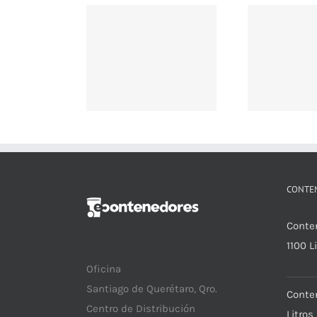
¿Cómo Jugar
¿Hay
 Gems Gems
Salvame Naranja
De 
tomatizado
Limon En Un
Go
Dispositivo Ios?
CONTE
Conte
1100 L
Oficina
Santiago de Querétaro, Qro.
Conte
Centro de Distribución
Litros