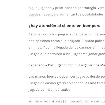
Sigue jugando y practicando tu estrategia, vamo
puedes hacer para aumentar tus posibilidades d
¿hay atención al cliente en bompers
Esto hace que los juegos slots gratis online s
con opciones como el blackjack. El video poker
en línea. Y con la llegada de los casinos en lí
juegos que permiten a los jugadores ganar gran
Experiencia Del Jugador Con El Juego Narcos M
Las manos fuertes deben ser jugadas desde posi
juegos de casino gratis en español es una tarea
jugadores más habituales.
By
|
diciembre 2nd, 2022
|
Sin categoría
|
Comentarios d