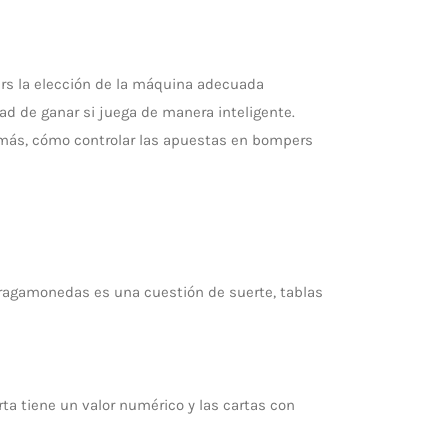
ers la elección de la máquina adecuada
dad de ganar si juega de manera inteligente.
demás, cómo controlar las apuestas en bompers
tragamonedas es una cuestión de suerte, tablas
ta tiene un valor numérico y las cartas con