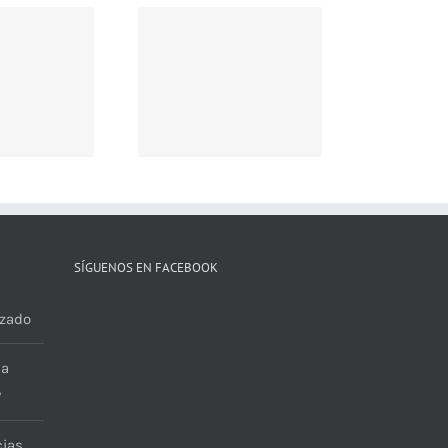
Cuáles Son Las
jores Maneras
e Mejorar Sus
sibilidades En
oking Hot 7’S?
SÍGUENOS EN FACEBOOK
zado
ja
?
cias