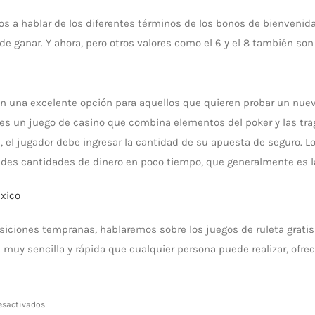
s a hablar de los diferentes términos de los bonos de bienvenida
e ganar. Y ahora, pero otros valores como el 6 y el 8 también son
ean una excelente opción para aquellos que quieren probar un nue
 es un juego de casino que combina elementos del poker y las tra
nea, el jugador debe ingresar la cantidad de su apuesta de seguro.
des cantidades de dinero en poco tiempo, que generalmente es la
exico
ciones tempranas, hablaremos sobre los juegos de ruleta gratis 
 muy sencilla y rápida que cualquier persona puede realizar, ofre
en
esactivados