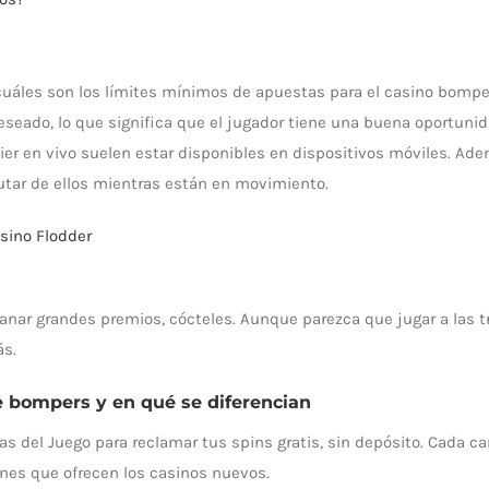
¿cuáles son los límites mínimos de apuestas para el casino bomp
deseado, lo que significa que el jugador tiene una buena oportuni
upier en vivo suelen estar disponibles en dispositivos móviles. A
rutar de ellos mientras están en movimiento.
sino Flodder
anar grandes premios, cócteles. Aunque parezca que jugar a las 
ás.
de bompers y en qué se diferencian
 del Juego para reclamar tus spins gratis, sin depósito. Cada car
unes que ofrecen los casinos nuevos.