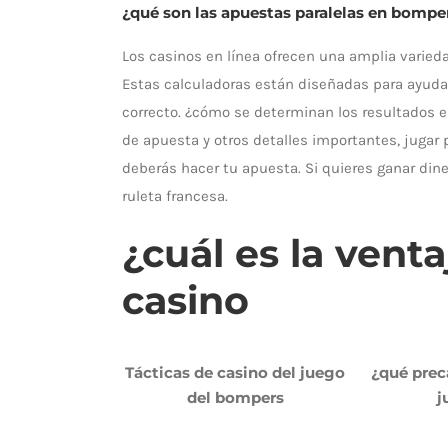
¿qué son las apuestas paralelas en bompe
Los casinos en línea ofrecen una amplia varied
Estas calculadoras están diseñadas para ayudar
correcto. ¿cómo se determinan los resultados e
de apuesta y otros detalles importantes, jugar 
deberás hacer tu apuesta. Si quieres ganar dine
ruleta francesa.
¿cuál es la vent
casino
Tácticas de casino del juego
¿qué prec
del bompers
j