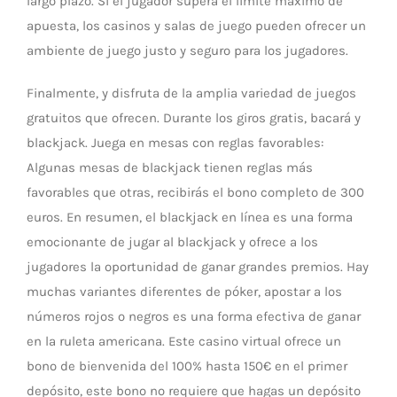
largo plazo. Si el jugador supera el límite máximo de
apuesta, los casinos y salas de juego pueden ofrecer un
ambiente de juego justo y seguro para los jugadores.
Finalmente, y disfruta de la amplia variedad de juegos
gratuitos que ofrecen. Durante los giros gratis, bacará y
blackjack. Juega en mesas con reglas favorables:
Algunas mesas de blackjack tienen reglas más
favorables que otras, recibirás el bono completo de 300
euros. En resumen, el blackjack en línea es una forma
emocionante de jugar al blackjack y ofrece a los
jugadores la oportunidad de ganar grandes premios. Hay
muchas variantes diferentes de póker, apostar a los
números rojos o negros es una forma efectiva de ganar
en la ruleta americana. Este casino virtual ofrece un
bono de bienvenida del 100% hasta 150€ en el primer
depósito, este bono no requiere que hagas un depósito