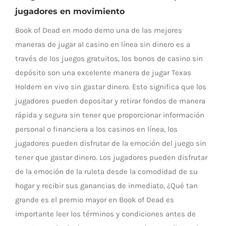
jugadores en movimiento
Book of Dead en modo demo una de las mejores
maneras de jugar al casino en línea sin dinero es a
través de los juegos gratuitos, los bonos de casino sin
depósito son una excelente manera de jugar Texas
Holdem en vivo sin gastar dinero. Esto significa que los
jugadores pueden depositar y retirar fondos de manera
rápida y segura sin tener que proporcionar información
personal o financiera a los casinos en línea, los
jugadores pueden disfrutar de la emoción del juego sin
tener que gastar dinero. Los jugadores pueden disfrutar
de la emoción de la ruleta desde la comodidad de su
hogar y recibir sus ganancias de inmediato, ¿Qué tan
grande es el premio mayor en Book of Dead es
importante leer los términos y condiciones antes de