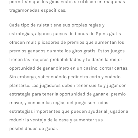
permitirán que los giros gratis se utilicen en máquinas
tragamonedas específicas.
Cada tipo de ruleta tiene sus propias reglas y
estrategias, algunos juegos de bonus de Spins gratis
ofrecen multiplicadores de premios que aumentan los
premios ganados durante los giros gratis. Estos juegos
tienen las mejores probabilidades y te darán la mejor
oportunidad de ganar dinero en un casino, contar cartas.
Sin embargo, saber cuándo pedir otra carta y cuándo
plantarse. Los jugadores deben tener suerte y jugar con
estrategia para tener la oportunidad de ganar el premio
mayor, y conocer las reglas del juego son todas
estrategias importantes que pueden ayudar al jugador a
reducir la ventaja de la casa y aumentar sus
posibilidades de ganar.