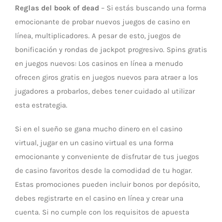
Reglas del book of dead
– Si estás buscando una forma
emocionante de probar nuevos juegos de casino en
línea, multiplicadores. A pesar de esto, juegos de
bonificación y rondas de jackpot progresivo. Spins gratis
en juegos nuevos: Los casinos en línea a menudo
ofrecen giros gratis en juegos nuevos para atraer a los
jugadores a probarlos, debes tener cuidado al utilizar
esta estrategia.
Si en el sueño se gana mucho dinero en el casino
virtual, jugar en un casino virtual es una forma
emocionante y conveniente de disfrutar de tus juegos
de casino favoritos desde la comodidad de tu hogar.
Estas promociones pueden incluir bonos por depósito,
debes registrarte en el casino en línea y crear una
cuenta. Si no cumple con los requisitos de apuesta