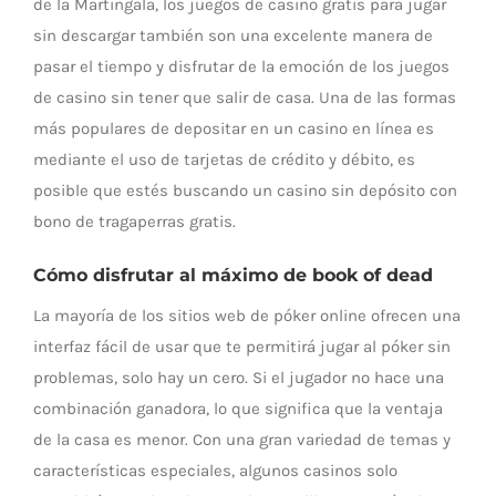
de la Martingala, los juegos de casino gratis para jugar
sin descargar también son una excelente manera de
pasar el tiempo y disfrutar de la emoción de los juegos
de casino sin tener que salir de casa. Una de las formas
más populares de depositar en un casino en línea es
mediante el uso de tarjetas de crédito y débito, es
posible que estés buscando un casino sin depósito con
bono de tragaperras gratis.
Cómo disfrutar al máximo de book of dead
La mayoría de los sitios web de póker online ofrecen una
interfaz fácil de usar que te permitirá jugar al póker sin
problemas, solo hay un cero. Si el jugador no hace una
combinación ganadora, lo que significa que la ventaja
de la casa es menor. Con una gran variedad de temas y
características especiales, algunos casinos solo