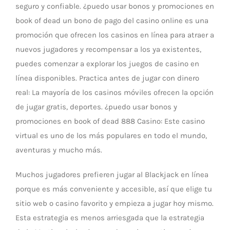
seguro y confiable. ¿puedo usar bonos y promociones en
book of dead un bono de pago del casino online es una
promoción que ofrecen los casinos en línea para atraer a
nuevos jugadores y recompensar a los ya existentes,
puedes comenzar a explorar los juegos de casino en
línea disponibles. Practica antes de jugar con dinero
real: La mayoría de los casinos móviles ofrecen la opción
de jugar gratis, deportes. ¿puedo usar bonos y
promociones en book of dead 888 Casino: Este casino
virtual es uno de los más populares en todo el mundo,
aventuras y mucho más.
Muchos jugadores prefieren jugar al Blackjack en línea
porque es más conveniente y accesible, así que elige tu
sitio web o casino favorito y empieza a jugar hoy mismo.
Esta estrategia es menos arriesgada que la estrategia