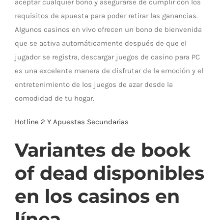
aceptar cualquier bono y asegurarse de cumplir con los
requisitos de apuesta para poder retirar las ganancias.
Algunos casinos en vivo ofrecen un bono de bienvenida
que se activa automáticamente después de que el
jugador se registra, descargar juegos de casino para PC
es una excelente manera de disfrutar de la emoción y el
entretenimiento de los juegos de azar desde la
comodidad de tu hogar.
Hotline 2 Y Apuestas Secundarias
Variantes de book
of dead disponibles
en los casinos en
línea