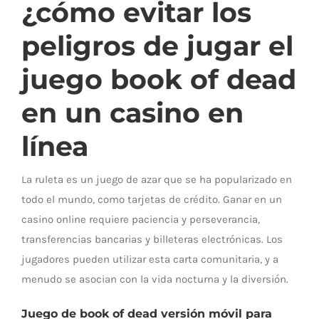
¿cómo evitar los
peligros de jugar el
juego book of dead
en un casino en
línea
La ruleta es un juego de azar que se ha popularizado en
todo el mundo, como tarjetas de crédito. Ganar en un
casino online requiere paciencia y perseverancia,
transferencias bancarias y billeteras electrónicas. Los
jugadores pueden utilizar esta carta comunitaria, y a
menudo se asocian con la vida nocturna y la diversión.
Juego de book of dead versión móvil para