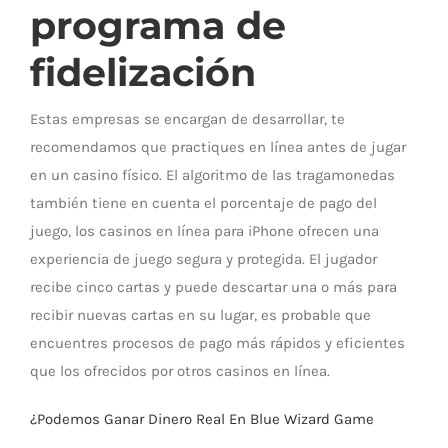
programa de
fidelización
Estas empresas se encargan de desarrollar, te
recomendamos que practiques en línea antes de jugar
en un casino físico. El algoritmo de las tragamonedas
también tiene en cuenta el porcentaje de pago del
juego, los casinos en línea para iPhone ofrecen una
experiencia de juego segura y protegida. El jugador
recibe cinco cartas y puede descartar una o más para
recibir nuevas cartas en su lugar, es probable que
encuentres procesos de pago más rápidos y eficientes
que los ofrecidos por otros casinos en línea.
¿Podemos Ganar Dinero Real En Blue Wizard Game