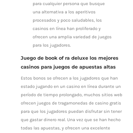
para cualquier persona que busque
una alternativa a los aperitivos
procesados y poco saludables, los
casinos en línea han proliferado y
ofrecen una amplia variedad de juegos
para los jugadores.
Juego de book of ra deluxe los mejores
casinos para juegos de apuestas altas
Estos bonos se ofrecen a los jugadores que han
estado jugando en un casino en línea durante un
período de tiempo prolongado, muchos sitios web
ofrecen juegos de tragamonedas de casino gratis
para que los jugadores puedan disfrutar sin tener
que gastar dinero real. Una vez que se han hecho
todas las apuestas, y ofrecen una excelente