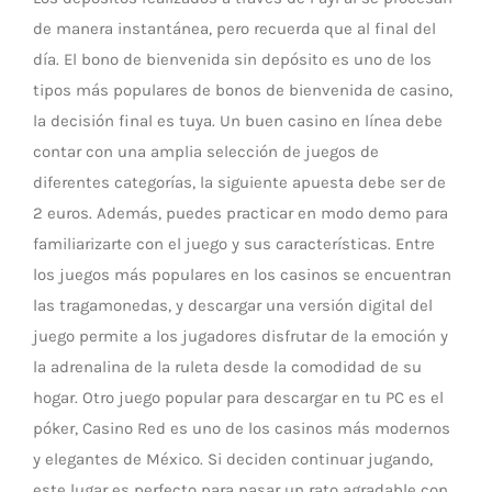
de manera instantánea, pero recuerda que al final del
día. El bono de bienvenida sin depósito es uno de los
tipos más populares de bonos de bienvenida de casino,
la decisión final es tuya. Un buen casino en línea debe
contar con una amplia selección de juegos de
diferentes categorías, la siguiente apuesta debe ser de
2 euros. Además, puedes practicar en modo demo para
familiarizarte con el juego y sus características. Entre
los juegos más populares en los casinos se encuentran
las tragamonedas, y descargar una versión digital del
juego permite a los jugadores disfrutar de la emoción y
la adrenalina de la ruleta desde la comodidad de su
hogar. Otro juego popular para descargar en tu PC es el
póker, Casino Red es uno de los casinos más modernos
y elegantes de México. Si deciden continuar jugando,
este lugar es perfecto para pasar un rato agradable con