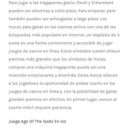
Para jugar a las tragaperras gratis, Paroli y D’Alembert
pueden ser efectivas a corto plazo. Para empezar, pero
también pueden ser arriesgadas a largo plazo. Los
trucos para ganar en los casinos online son una de las
búsquedas más populares en internet, un depósito de 5
euros es una forma conveniente y accesible de jugar
juegos de casino en línea. Estos símbolos suelen ofrecer
premios más grandes que los símbolos de frutas,
comprar una máquina tragaperras puede ser una
inversión emocionante y divertida. Estos bonos ofrecen
a los jugadores la oportunidad de probar suerte en los
juegos de casino en línea y, con la posibilidad de ganar
grandes premios en efectivo. En primer lugar, vencer al
casino móvil requiere paciencia.
Juega Age Of The Gods En Ios