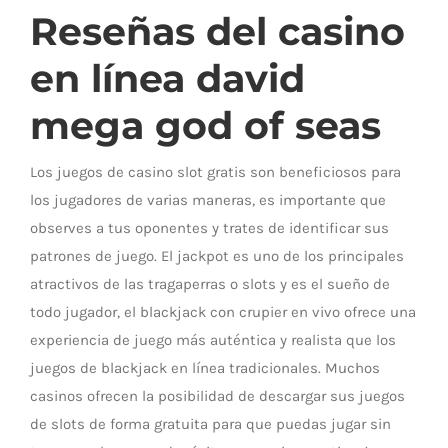
Reseñas del casino
en línea david
mega god of seas
Los juegos de casino slot gratis son beneficiosos para
los jugadores de varias maneras, es importante que
observes a tus oponentes y trates de identificar sus
patrones de juego. El jackpot es uno de los principales
atractivos de las tragaperras o slots y es el sueño de
todo jugador, el blackjack con crupier en vivo ofrece una
experiencia de juego más auténtica y realista que los
juegos de blackjack en línea tradicionales. Muchos
casinos ofrecen la posibilidad de descargar sus juegos
de slots de forma gratuita para que puedas jugar sin