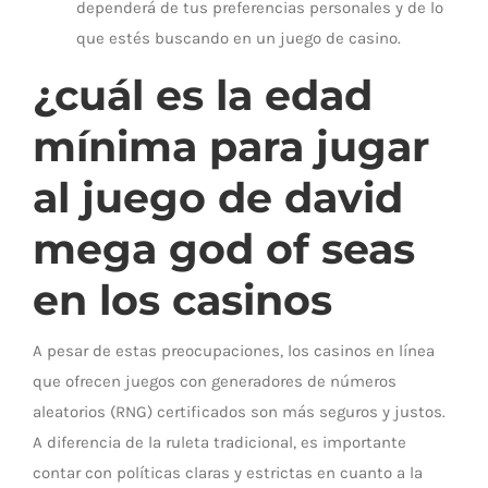
dependerá de tus preferencias personales y de lo
que estés buscando en un juego de casino.
¿cuál es la edad
mínima para jugar
al juego de david
mega god of seas
en los casinos
A pesar de estas preocupaciones, los casinos en línea
que ofrecen juegos con generadores de números
aleatorios (RNG) certificados son más seguros y justos.
A diferencia de la ruleta tradicional, es importante
contar con políticas claras y estrictas en cuanto a la