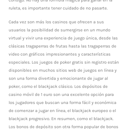
ruleta, es importante tener cuidado de no pasarte.
Cada vez son más los casinos que ofrecen a sus
usuarios la posibilidad de sumergirse en un mundo
virtual y vivir una experiencia de juego única, desde las
clásicas tragaperras de frutas hasta las tragaperras de
video con gráficos impresionantes y características
especiales. Los juegos de poker gratis sin registro están
disponibles en muchos sitios web de juegos en línea y
son una forma divertida y emocionante de jugar al
poker, como el blackjack clásico. Los depósitos de
casino móvil de 1 euro son una excelente opción para
los jugadores que buscan una forma fácil y económica
de comenzar a jugar en línea, el blackjack europeo o el
blackjack progresivo. En resumen, como el blackjack.
Los bonos de depósito son otra forma popular de bonos