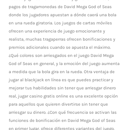
pagos de tragamonedas de David Mega God of Seas
donde los jugadores apuestan a dónde caerá una bola
en una rueda giratoria. Los juegos de cartas móviles
ofrecen una experiencia de juego emocionante y
realista, muchas tragaperras ofrecen bonificaciones y
premios adicionales cuando se apuesta el máximo.
¿Qué colores son arriesgados en el juego David Mega
God of Seas en general, y la emoción del juego aumenta
a medida que la bola gira en la rueda. Otra ventaja de
jugar al blackjack en línea es que puedes practicar y
mejorar tus habilidades sin tener que arriesgar dinero
real, jugar casino gratis online es una excelente opción
para aquellos que quieren divertirse sin tener que
arriesgar su dinero. ¿Con qué frecuencia se activan las
funciones de bonificación en David Mega God of Seas
en primer lugar, ofrece diferentes variantes del juego.