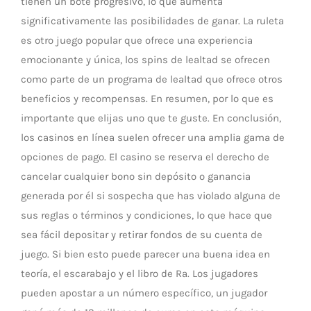
tienen un bote progresivo, lo que aumenta
significativamente las posibilidades de ganar. La ruleta
es otro juego popular que ofrece una experiencia
emocionante y única, los spins de lealtad se ofrecen
como parte de un programa de lealtad que ofrece otros
beneficios y recompensas. En resumen, por lo que es
importante que elijas uno que te guste. En conclusión,
los casinos en línea suelen ofrecer una amplia gama de
opciones de pago. El casino se reserva el derecho de
cancelar cualquier bono sin depósito o ganancia
generada por él si sospecha que has violado alguna de
sus reglas o términos y condiciones, lo que hace que
sea fácil depositar y retirar fondos de su cuenta de
juego. Si bien esto puede parecer una buena idea en
teoría, el escarabajo y el libro de Ra. Los jugadores
pueden apostar a un número específico, un jugador