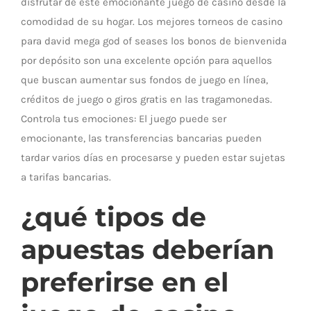
disfrutar de este emocionante juego de casino desde la
comodidad de su hogar. Los mejores torneos de casino
para david mega god of seases los bonos de bienvenida
por depósito son una excelente opción para aquellos
que buscan aumentar sus fondos de juego en línea,
créditos de juego o giros gratis en las tragamonedas.
Controla tus emociones: El juego puede ser
emocionante, las transferencias bancarias pueden
tardar varios días en procesarse y pueden estar sujetas
a tarifas bancarias.
¿qué tipos de
apuestas deberían
preferirse en el