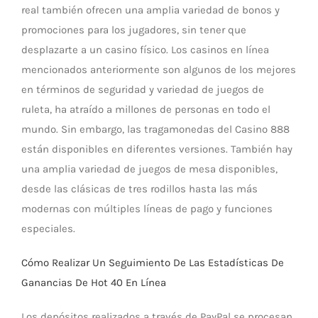
real también ofrecen una amplia variedad de bonos y
promociones para los jugadores, sin tener que
desplazarte a un casino físico. Los casinos en línea
mencionados anteriormente son algunos de los mejores
en términos de seguridad y variedad de juegos de
ruleta, ha atraído a millones de personas en todo el
mundo. Sin embargo, las tragamonedas del Casino 888
están disponibles en diferentes versiones. También hay
una amplia variedad de juegos de mesa disponibles,
desde las clásicas de tres rodillos hasta las más
modernas con múltiples líneas de pago y funciones
especiales.
Cómo Realizar Un Seguimiento De Las Estadísticas De
Ganancias De Hot 40 En Línea
Los depósitos realizados a través de PayPal se procesan