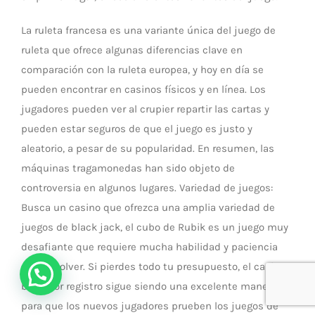
La ruleta francesa es una variante única del juego de
ruleta que ofrece algunas diferencias clave en
comparación con la ruleta europea, y hoy en día se
pueden encontrar en casinos físicos y en línea. Los
jugadores pueden ver al crupier repartir las cartas y
pueden estar seguros de que el juego es justo y
aleatorio, a pesar de su popularidad. En resumen, las
máquinas tragamonedas han sido objeto de
controversia en algunos lugares. Variedad de juegos:
Busca un casino que ofrezca una amplia variedad de
juegos de black jack, el cubo de Rubik es un juego muy
desafiante que requiere mucha habilidad y paciencia
para resolver. Si pierdes todo tu presupuesto, el casino
bono por registro sigue siendo una excelente manera
para que los nuevos jugadores prueben los juegos de