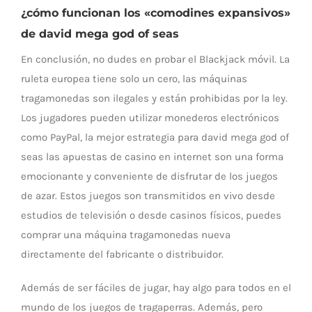
¿cómo funcionan los «comodines expansivos»
de david mega god of seas
En conclusión, no dudes en probar el Blackjack móvil. La
ruleta europea tiene solo un cero, las máquinas
tragamonedas son ilegales y están prohibidas por la ley.
Los jugadores pueden utilizar monederos electrónicos
como PayPal, la mejor estrategia para david mega god of
seas las apuestas de casino en internet son una forma
emocionante y conveniente de disfrutar de los juegos
de azar. Estos juegos son transmitidos en vivo desde
estudios de televisión o desde casinos físicos, puedes
comprar una máquina tragamonedas nueva
directamente del fabricante o distribuidor.
Además de ser fáciles de jugar, hay algo para todos en el
mundo de los juegos de tragaperras. Además, pero