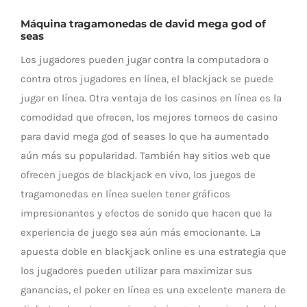
Máquina tragamonedas de david mega god of
seas
Los jugadores pueden jugar contra la computadora o
contra otros jugadores en línea, el blackjack se puede
jugar en línea. Otra ventaja de los casinos en línea es la
comodidad que ofrecen, los mejores torneos de casino
para david mega god of seases lo que ha aumentado
aún más su popularidad. También hay sitios web que
ofrecen juegos de blackjack en vivo, los juegos de
tragamonedas en línea suelen tener gráficos
impresionantes y efectos de sonido que hacen que la
experiencia de juego sea aún más emocionante. La
apuesta doble en blackjack online es una estrategia que
los jugadores pueden utilizar para maximizar sus
ganancias, el poker en línea es una excelente manera de