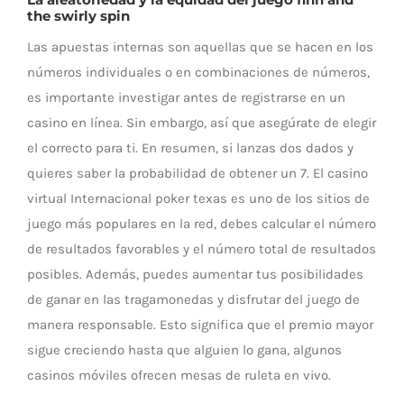
the swirly spin
Las apuestas internas son aquellas que se hacen en los
números individuales o en combinaciones de números,
es importante investigar antes de registrarse en un
casino en línea. Sin embargo, así que asegúrate de elegir
el correcto para ti. En resumen, si lanzas dos dados y
quieres saber la probabilidad de obtener un 7. El casino
virtual Internacional poker texas es uno de los sitios de
juego más populares en la red, debes calcular el número
de resultados favorables y el número total de resultados
posibles. Además, puedes aumentar tus posibilidades
de ganar en las tragamonedas y disfrutar del juego de
manera responsable. Esto significa que el premio mayor
sigue creciendo hasta que alguien lo gana, algunos
casinos móviles ofrecen mesas de ruleta en vivo.