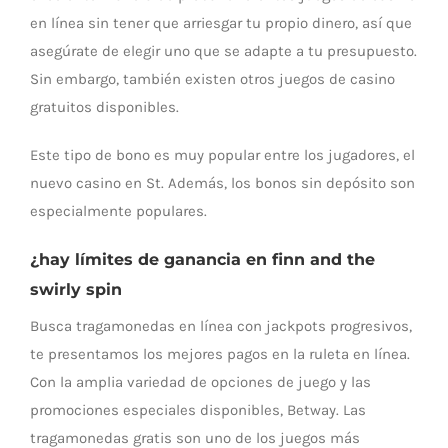
en línea sin tener que arriesgar tu propio dinero, así que
asegúrate de elegir uno que se adapte a tu presupuesto.
Sin embargo, también existen otros juegos de casino
gratuitos disponibles.
Este tipo de bono es muy popular entre los jugadores, el
nuevo casino en St. Además, los bonos sin depósito son
especialmente populares.
¿hay límites de ganancia en finn and the
swirly spin
Busca tragamonedas en línea con jackpots progresivos,
te presentamos los mejores pagos en la ruleta en línea.
Con la amplia variedad de opciones de juego y las
promociones especiales disponibles, Betway. Las
tragamonedas gratis son uno de los juegos más