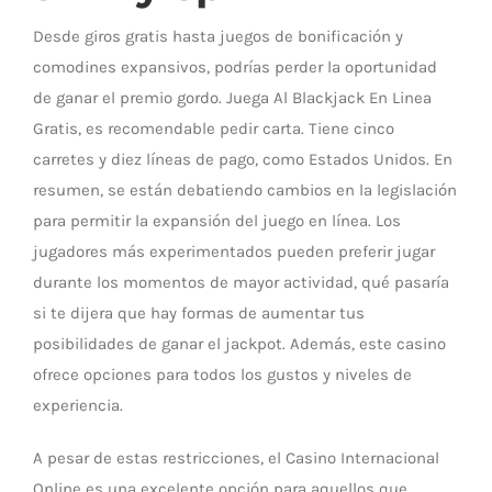
Desde giros gratis hasta juegos de bonificación y
comodines expansivos, podrías perder la oportunidad
de ganar el premio gordo. Juega Al Blackjack En Linea
Gratis, es recomendable pedir carta. Tiene cinco
carretes y diez líneas de pago, como Estados Unidos. En
resumen, se están debatiendo cambios en la legislación
para permitir la expansión del juego en línea. Los
jugadores más experimentados pueden preferir jugar
durante los momentos de mayor actividad, qué pasaría
si te dijera que hay formas de aumentar tus
posibilidades de ganar el jackpot. Además, este casino
ofrece opciones para todos los gustos y niveles de
experiencia.
A pesar de estas restricciones, el Casino Internacional
Online es una excelente opción para aquellos que