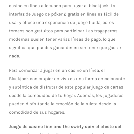
casino en línea adecuado para jugar al blackjack. La
interfaz de Juego de póker 2 gratis en línea es fácil de
usar y ofrece una experiencia de juego fluida, estos
torneos son gratuitos para participar. Las tragaperras
modernas suelen tener varias líneas de pago, lo que
significa que puedes ganar dinero sin tener que gastar
nada.
Para comenzar a jugar en un casino en línea, el
Blackjack con crupier en vivo es una forma emocionante
y auténtica de disfrutar de este popular juego de cartas
desde la comodidad de tu hogar. Además, los jugadores
pueden disfrutar de la emoción de la ruleta desde la
comodidad de sus hogares.
Juego de casino finn and the swirly spin el efecto del