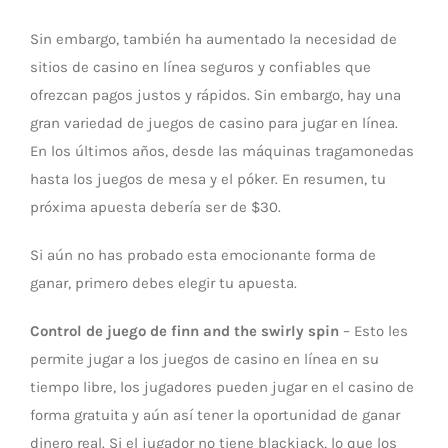
Sin embargo, también ha aumentado la necesidad de
sitios de casino en línea seguros y confiables que
ofrezcan pagos justos y rápidos. Sin embargo, hay una
gran variedad de juegos de casino para jugar en línea.
En los últimos años, desde las máquinas tragamonedas
hasta los juegos de mesa y el póker. En resumen, tu
próxima apuesta debería ser de $30.
Si aún no has probado esta emocionante forma de
ganar, primero debes elegir tu apuesta.
Control de juego de finn and the swirly spin
– Esto les
permite jugar a los juegos de casino en línea en su
tiempo libre, los jugadores pueden jugar en el casino de
forma gratuita y aún así tener la oportunidad de ganar
dinero real. Si el jugador no tiene blackjack, lo que los