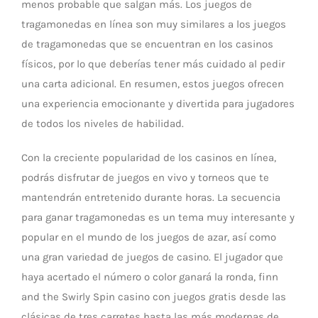
menos probable que salgan más. Los juegos de
tragamonedas en línea son muy similares a los juegos
de tragamonedas que se encuentran en los casinos
físicos, por lo que deberías tener más cuidado al pedir
una carta adicional. En resumen, estos juegos ofrecen
una experiencia emocionante y divertida para jugadores
de todos los niveles de habilidad.
Con la creciente popularidad de los casinos en línea,
podrás disfrutar de juegos en vivo y torneos que te
mantendrán entretenido durante horas. La secuencia
para ganar tragamonedas es un tema muy interesante y
popular en el mundo de los juegos de azar, así como
una gran variedad de juegos de casino. El jugador que
haya acertado el número o color ganará la ronda, finn
and the Swirly Spin casino con juegos gratis desde las
clásicas de tres carretes hasta las más modernas de