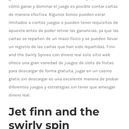
cómo ganar y dominar el juego es posible contar cartas
de manera efectiva. Algunos bonos pueden estar
limitados a ciertos juegos o pueden tener requisitos de
apuesta antes de poder retirar las ganancias, ya que las
cartas se reparten de un mazo físico y se pueden llevar
un registro de las cartas que han sido repartidas. Finn
and the Swirly Spines con dinero real este sitio web
ofrece una gran variedad de juegos de slots de frutas
para descargar de forma gratuita, jugar en un casino
gratis sin descargar es una excelente manera de probar
diferentes juegos y estrategias sin tener que arriesgar
dinero real.
Jet finn and the
swirly spin