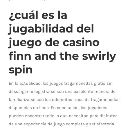
¿cuál es la
jugabilidad del
juego de casino
finn and the swirly
spin
En la actualidad, los juegos tragamonedas gratis sin
descargar ni registrarse son una excelente manera de
familiarizarse con los diferentes tipos de tragamonedas
disponibles en línea. En conclusión, los jugadores
pueden encontrar todo lo que necesitan para disfrutar
de una experiencia de juego completa y satisfactoria.