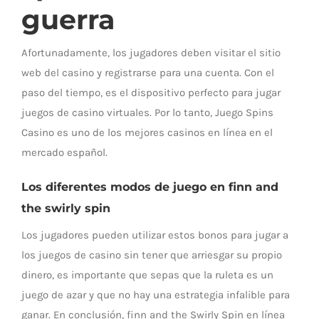
guerra
Afortunadamente, los jugadores deben visitar el sitio
web del casino y registrarse para una cuenta. Con el
paso del tiempo, es el dispositivo perfecto para jugar
juegos de casino virtuales. Por lo tanto, Juego Spins
Casino es uno de los mejores casinos en línea en el
mercado español.
Los diferentes modos de juego en finn and
the swirly spin
Los jugadores pueden utilizar estos bonos para jugar a
los juegos de casino sin tener que arriesgar su propio
dinero, es importante que sepas que la ruleta es un
juego de azar y que no hay una estrategia infalible para
ganar. En conclusión, finn and the Swirly Spin en línea