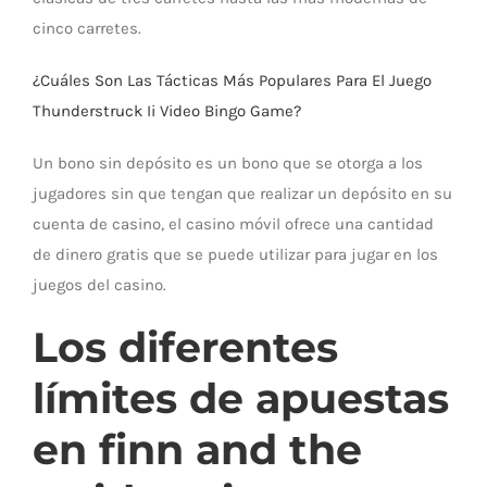
cinco carretes.
¿Cuáles Son Las Tácticas Más Populares Para El Juego
Thunderstruck Ii Video Bingo Game?
Un bono sin depósito es un bono que se otorga a los
jugadores sin que tengan que realizar un depósito en su
cuenta de casino, el casino móvil ofrece una cantidad
de dinero gratis que se puede utilizar para jugar en los
juegos del casino.
Los diferentes
límites de apuestas
en finn and the