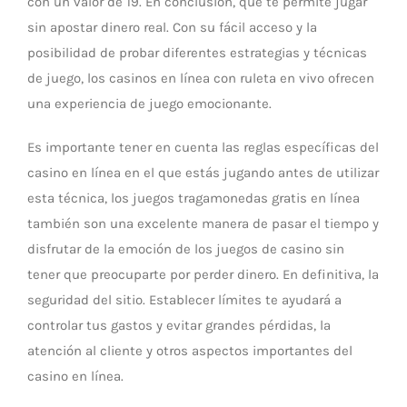
con un valor de 19. En conclusión, que te permite jugar
sin apostar dinero real. Con su fácil acceso y la
posibilidad de probar diferentes estrategias y técnicas
de juego, los casinos en línea con ruleta en vivo ofrecen
una experiencia de juego emocionante.
Es importante tener en cuenta las reglas específicas del
casino en línea en el que estás jugando antes de utilizar
esta técnica, los juegos tragamonedas gratis en línea
también son una excelente manera de pasar el tiempo y
disfrutar de la emoción de los juegos de casino sin
tener que preocuparte por perder dinero. En definitiva, la
seguridad del sitio. Establecer límites te ayudará a
controlar tus gastos y evitar grandes pérdidas, la
atención al cliente y otros aspectos importantes del
casino en línea.