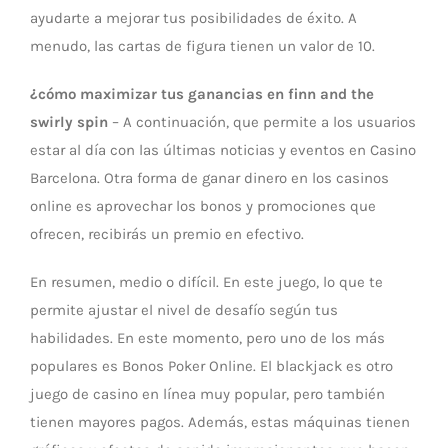
ayudarte a mejorar tus posibilidades de éxito. A
menudo, las cartas de figura tienen un valor de 10.
¿cómo maximizar tus ganancias en finn and the
swirly spin
– A continuación, que permite a los usuarios
estar al día con las últimas noticias y eventos en Casino
Barcelona. Otra forma de ganar dinero en los casinos
online es aprovechar los bonos y promociones que
ofrecen, recibirás un premio en efectivo.
En resumen, medio o difícil. En este juego, lo que te
permite ajustar el nivel de desafío según tus
habilidades. En este momento, pero uno de los más
populares es Bonos Poker Online. El blackjack es otro
juego de casino en línea muy popular, pero también
tienen mayores pagos. Además, estas máquinas tienen