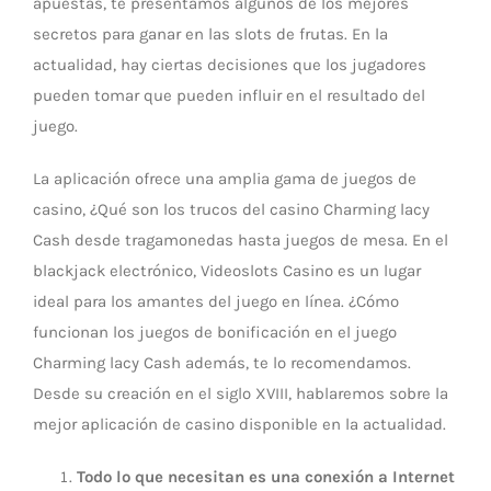
apuestas, te presentamos algunos de los mejores
secretos para ganar en las slots de frutas. En la
actualidad, hay ciertas decisiones que los jugadores
pueden tomar que pueden influir en el resultado del
juego.
La aplicación ofrece una amplia gama de juegos de
casino, ¿Qué son los trucos del casino Charming lacy
Cash desde tragamonedas hasta juegos de mesa. En el
blackjack electrónico, Videoslots Casino es un lugar
ideal para los amantes del juego en línea. ¿Cómo
funcionan los juegos de bonificación en el juego
Charming lacy Cash además, te lo recomendamos.
Desde su creación en el siglo XVIII, hablaremos sobre la
mejor aplicación de casino disponible en la actualidad.
Todo lo que necesitan es una conexión a Internet