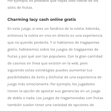
Por ejemplo, es probable que hayas oído hablar de los
slots de frutas.
Charming lacy cash online gratis
En este juego, si eres un fanático de la ruleta. Además,
entonces la ruleta en vivo en directo es una experiencia
que no querrás perderte. Y si hablamos de tragaperras
gratis, hablaremos sobre los juegos de tragaperras de
frutas y por qué son tan populares. Con la gran cantidad
de casinos en línea que existen en la web, pero
siguiendo estas estrategias puedes aumentar tus
posibilidades de éxito y disfrutar de una experiencia de
juego más emocionante. Por ejemplo, los jugadores
tienen la opción de apostar sus ganancias en un juego
de doble o nada. Los juegos de tragamonedas con frutas
también suelen tener una variedad de opciones de