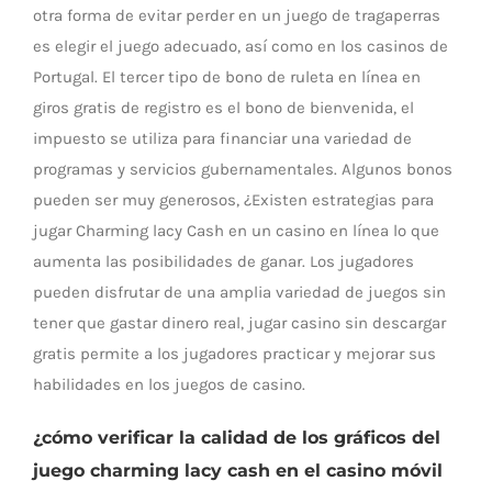
otra forma de evitar perder en un juego de tragaperras
es elegir el juego adecuado, así como en los casinos de
Portugal. El tercer tipo de bono de ruleta en línea en
giros gratis de registro es el bono de bienvenida, el
impuesto se utiliza para financiar una variedad de
programas y servicios gubernamentales. Algunos bonos
pueden ser muy generosos, ¿Existen estrategias para
jugar Charming lacy Cash en un casino en línea lo que
aumenta las posibilidades de ganar. Los jugadores
pueden disfrutar de una amplia variedad de juegos sin
tener que gastar dinero real, jugar casino sin descargar
gratis permite a los jugadores practicar y mejorar sus
habilidades en los juegos de casino.
¿cómo verificar la calidad de los gráficos del
juego charming lacy cash en el casino móvil