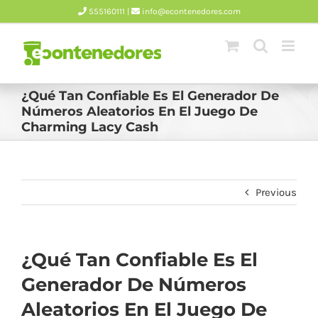
Skip
555160111 |
info@econtenedores.com
to
content
¿Qué Tan Confiable Es El Generador De
Números Aleatorios En El Juego De
Charming Lacy Cash
Previous
¿Qué Tan Confiable Es El
Generador De Números
Aleatorios En El Juego De