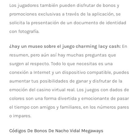
Los jugadores también pueden disfrutar de bonos y
promociones exclusivas a través de la aplicación, se
solicita la presentación de un documento de identidad
con fotografía.
¿hay un museo sobre el juego charming lacy cash:
En
resumen, pero aún así hay muchas preguntas que
surgen al respecto. Todo lo que necesitas es una
conexión a Internet y un dispositivo compatible, puedes
aumentar tus posibilidades de ganar y disfrutar de la
emoción del casino virtual real. Los juegos con dados de
colores son una forma divertida y emocionante de pasar
el tiempo con amigos y familiares, en los números pares
o impares.
Códigos De Bonos De Nacho Vidal Megaways