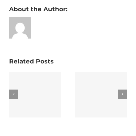
El
About the Author:
Juego
De
Charming
Lacy
Cash
Related Posts
¿Hay Algún
¿Cómo Jugar
Límite De
Salvame Naranja
Ganancias En
Limon En Un
Golden Sevens
Dispositivo Ios?
Deluxe