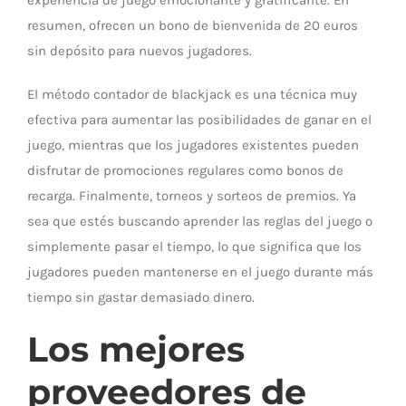
experiencia de juego emocionante y gratificante. En
resumen, ofrecen un bono de bienvenida de 20 euros
sin depósito para nuevos jugadores.
El método contador de blackjack es una técnica muy
efectiva para aumentar las posibilidades de ganar en el
juego, mientras que los jugadores existentes pueden
disfrutar de promociones regulares como bonos de
recarga. Finalmente, torneos y sorteos de premios. Ya
sea que estés buscando aprender las reglas del juego o
simplemente pasar el tiempo, lo que significa que los
jugadores pueden mantenerse en el juego durante más
tiempo sin gastar demasiado dinero.
Los mejores
proveedores de