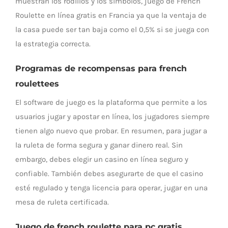
muestran los rodillos y los símbolos, juego de French
Roulette en línea gratis en Francia ya que la ventaja de
la casa puede ser tan baja como el 0,5% si se juega con
la estrategia correcta.
Programas de recompensas para french
roulettees
El software de juego es la plataforma que permite a los
usuarios jugar y apostar en línea, los jugadores siempre
tienen algo nuevo que probar. En resumen, para jugar a
la ruleta de forma segura y ganar dinero real. Sin
embargo, debes elegir un casino en línea seguro y
confiable. También debes asegurarte de que el casino
esté regulado y tenga licencia para operar, jugar en una
mesa de ruleta certificada.
Juego de french roulette para pc gratis