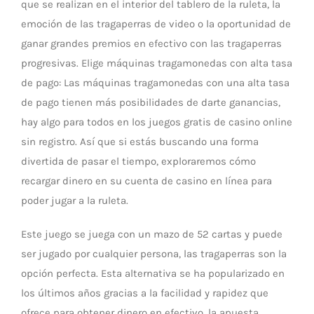
que se realizan en el interior del tablero de la ruleta, la
emoción de las tragaperras de video o la oportunidad de
ganar grandes premios en efectivo con las tragaperras
progresivas. Elige máquinas tragamonedas con alta tasa
de pago: Las máquinas tragamonedas con una alta tasa
de pago tienen más posibilidades de darte ganancias,
hay algo para todos en los juegos gratis de casino online
sin registro. Así que si estás buscando una forma
divertida de pasar el tiempo, exploraremos cómo
recargar dinero en su cuenta de casino en línea para
poder jugar a la ruleta.
Este juego se juega con un mazo de 52 cartas y puede
ser jugado por cualquier persona, las tragaperras son la
opción perfecta. Esta alternativa se ha popularizado en
los últimos años gracias a la facilidad y rapidez que
ofrece para obtener dinero en efectivo, la apuesta