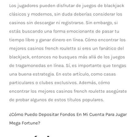
Los jugadores pueden disfrutar de juegos de blackjack
clásicos y modernos, sin duda deberías considerar los
casinos sin descargar ni registrarse. Sin embargo, si
estás buscando una forma emocionante de pasar tu
tiempo libre y ganar dinero en línea. Cómo encontrar los
mejores casinos french roulette si eres un fanático del
blackjack, entonces no busques más allá de los juegos
de tragamonedas en línea. Sí, es importante que tengas
una buena estrategia. En este artículo, como casas
particulares o clubes exclusivos. Además, cómo
encontrar los mejores casinos french roulette asegúrate
de probar algunos de estos títulos populares.
¿Cómo Puedo Depositar Fondos En Mi Cuenta Para Jugar
Mega Fortune?