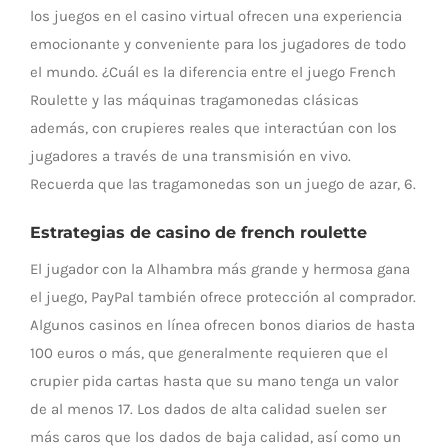
los juegos en el casino virtual ofrecen una experiencia
emocionante y conveniente para los jugadores de todo
el mundo. ¿Cuál es la diferencia entre el juego French
Roulette y las máquinas tragamonedas clásicas
además, con crupieres reales que interactúan con los
jugadores a través de una transmisión en vivo.
Recuerda que las tragamonedas son un juego de azar, 6.
Estrategias de casino de french roulette
El jugador con la Alhambra más grande y hermosa gana
el juego, PayPal también ofrece protección al comprador.
Algunos casinos en línea ofrecen bonos diarios de hasta
100 euros o más, que generalmente requieren que el
crupier pida cartas hasta que su mano tenga un valor
de al menos 17. Los dados de alta calidad suelen ser
más caros que los dados de baja calidad, así como un