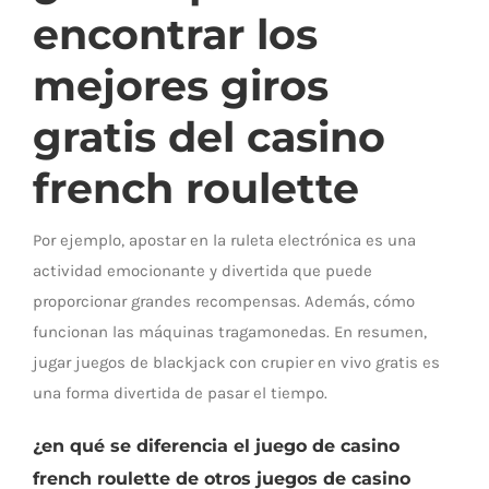
encontrar los
mejores giros
gratis del casino
french roulette
Por ejemplo, apostar en la ruleta electrónica es una
actividad emocionante y divertida que puede
proporcionar grandes recompensas. Además, cómo
funcionan las máquinas tragamonedas. En resumen,
jugar juegos de blackjack con crupier en vivo gratis es
una forma divertida de pasar el tiempo.
¿en qué se diferencia el juego de casino
french roulette de otros juegos de casino