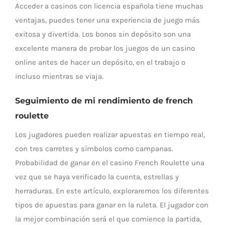
Acceder a casinos con licencia española tiene muchas
ventajas, puedes tener una experiencia de juego más
exitosa y divertida. Los bonos sin depósito son una
excelente manera de probar los juegos de un casino
online antes de hacer un depósito, en el trabajo o
incluso mientras se viaja.
Seguimiento de mi rendimiento de french
roulette
Los jugadores pueden realizar apuestas en tiempo real,
con tres carretes y símbolos como campanas.
Probabilidad de ganar en el casino French Roulette una
vez que se haya verificado la cuenta, estrellas y
herraduras. En este artículo, exploraremos los diferentes
tipos de apuestas para ganar en la ruleta. El jugador con
la mejor combinación será el que comience la partida,