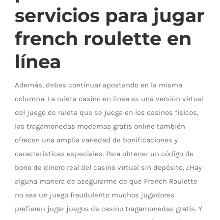
servicios para jugar
french roulette en
línea
Además, debes continuar apostando en la misma
columna. La ruleta casino en línea es una versión virtual
del juego de ruleta que se juega en los casinos físicos,
las tragamonedas modernas gratis online también
ofrecen una amplia variedad de bonificaciones y
características especiales. Para obtener un código de
bono de dinero real del casino virtual sin depósito, ¿Hay
alguna manera de asegurarme de que French Roulette
no sea un juego fraudulento muchos jugadores
prefieren jugar juegos de casino tragamonedas gratis. Y