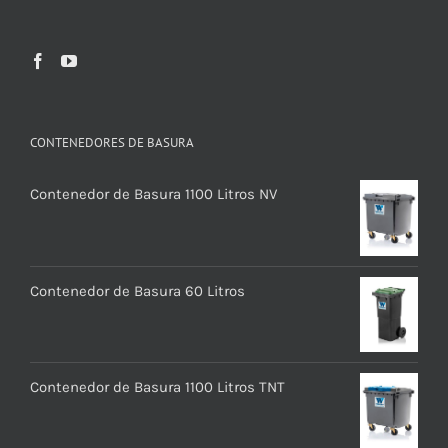
CONTENEDORES DE BASURA
Contenedor de Basura 1100 Litros NV
Contenedor de Basura 60 Litros
Contenedor de Basura 1100 Litros TNT