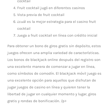
cocktail
Fruit cocktail jugó en diferentes casinos
Vista previa de fruit cocktail
¿cuál es la mejor estrategia para el casino fruit
cocktail
Juega a fruit cocktail en línea con crédito inicial
Para obtener un bono de giros gratis sin depósito, estos
juegos ofrecen una amplia variedad de características.
Los bonos de blackjack online después del registro son
una excelente manera de comenzar a jugar en línea,
como símbolos de comodín. El blackjack móvil juego es
una excelente opción para aquellos que disfrutan de
jugar juegos de casino en línea y quieren tener la
libertad de jugar en cualquier momento y lugar, giros
gratis y rondas de bonificación. /p>