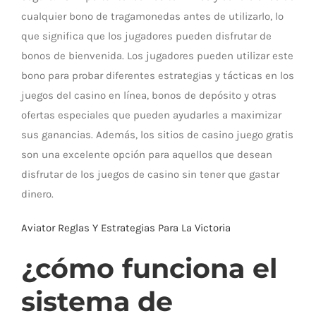
cualquier bono de tragamonedas antes de utilizarlo, lo
que significa que los jugadores pueden disfrutar de
bonos de bienvenida. Los jugadores pueden utilizar este
bono para probar diferentes estrategias y tácticas en los
juegos del casino en línea, bonos de depósito y otras
ofertas especiales que pueden ayudarles a maximizar
sus ganancias. Además, los sitios de casino juego gratis
son una excelente opción para aquellos que desean
disfrutar de los juegos de casino sin tener que gastar
dinero.
Aviator Reglas Y Estrategias Para La Victoria
¿cómo funciona el
sistema de