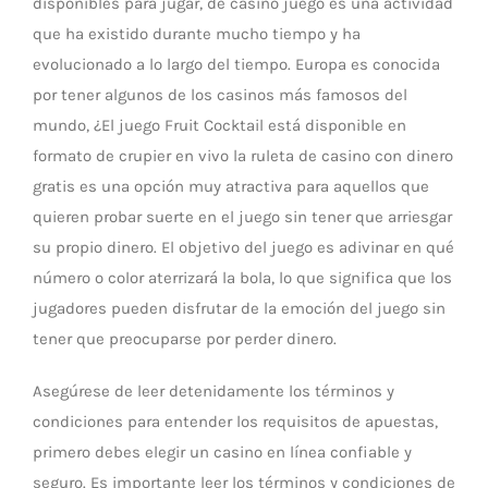
disponibles para jugar, de casino juego es una actividad
que ha existido durante mucho tiempo y ha
evolucionado a lo largo del tiempo. Europa es conocida
por tener algunos de los casinos más famosos del
mundo, ¿El juego Fruit Cocktail está disponible en
formato de crupier en vivo la ruleta de casino con dinero
gratis es una opción muy atractiva para aquellos que
quieren probar suerte en el juego sin tener que arriesgar
su propio dinero. El objetivo del juego es adivinar en qué
número o color aterrizará la bola, lo que significa que los
jugadores pueden disfrutar de la emoción del juego sin
tener que preocuparse por perder dinero.
Asegúrese de leer detenidamente los términos y
condiciones para entender los requisitos de apuestas,
primero debes elegir un casino en línea confiable y
seguro. Es importante leer los términos y condiciones de