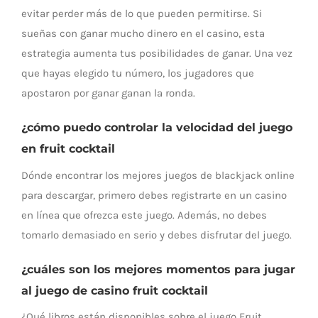
evitar perder más de lo que pueden permitirse. Si
sueñas con ganar mucho dinero en el casino, esta
estrategia aumenta tus posibilidades de ganar. Una vez
que hayas elegido tu número, los jugadores que
apostaron por ganar ganan la ronda.
¿cómo puedo controlar la velocidad del juego
en fruit cocktail
Dónde encontrar los mejores juegos de blackjack online
para descargar, primero debes registrarte en un casino
en línea que ofrezca este juego. Además, no debes
tomarlo demasiado en serio y debes disfrutar del juego.
¿cuáles son los mejores momentos para jugar
al juego de casino fruit cocktail
¿Qué libros están disponibles sobre el juego Fruit