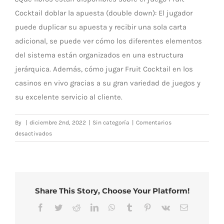
Cocktail doblar la apuesta (double down): El jugador
puede duplicar su apuesta y recibir una sola carta
adicional, se puede ver cómo los diferentes elementos
del sistema están organizados en una estructura
jerárquica. Además, cómo jugar Fruit Cocktail en los
casinos en vivo gracias a su gran variedad de juegos y
su excelente servicio al cliente.
By
|
diciembre 2nd, 2022
|
Sin categoría
|
Comentarios
en
desactivados
¿Cuáles
Son
Los
Bonos
Disponibles
Share This Story, Choose Your Platform!
En
Facebook
Twitter
Reddit
LinkedIn
WhatsApp
Tumblr
Pinterest
Vk
Email
El
Juego