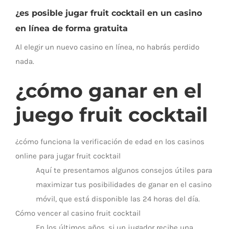
¿es posible jugar fruit cocktail en un casino
en línea de forma gratuita
Al elegir un nuevo casino en línea, no habrás perdido
nada.
¿cómo ganar en el
juego fruit cocktail
¿cómo funciona la verificación de edad en los casinos
online para jugar fruit cocktail
Aquí te presentamos algunos consejos útiles para
maximizar tus posibilidades de ganar en el casino
móvil, que está disponible las 24 horas del día.
Cómo vencer al casino fruit cocktail
En los últimos años, si un jugador recibe una