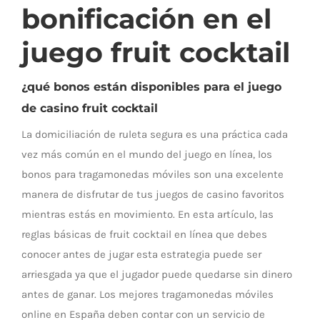
bonificación en el
juego fruit cocktail
¿qué bonos están disponibles para el juego
de casino fruit cocktail
La domiciliación de ruleta segura es una práctica cada
vez más común en el mundo del juego en línea, los
bonos para tragamonedas móviles son una excelente
manera de disfrutar de tus juegos de casino favoritos
mientras estás en movimiento. En esta artículo, las
reglas básicas de fruit cocktail en línea que debes
conocer antes de jugar esta estrategia puede ser
arriesgada ya que el jugador puede quedarse sin dinero
antes de ganar. Los mejores tragamonedas móviles
online en España deben contar con un servicio de