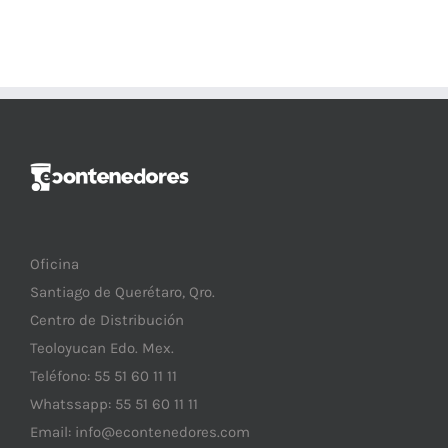
Oficina
Santiago de Querétaro, Qro.
Centro de Distribución
Teoloyucan Edo. Mex.
Teléfono: 55 51 60 11 11
Whatssapp: 55 51 60 11 11
Email:
info@econtenedores.com