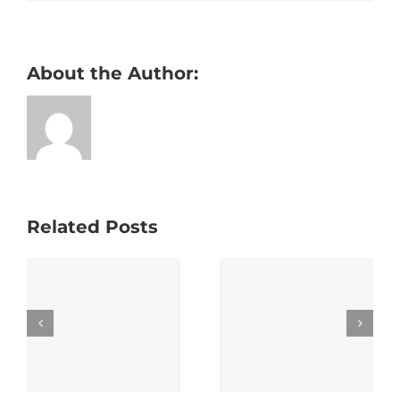
Fruit
Cocktail
En
About the Author:
El
Casino
Related Posts
¿Hay Algún
¿Cómo Jugar
Límite De
Salvame Naranja
Ganancias En
Limon En Un
Golden Sevens
Dispositivo Ios?
Deluxe