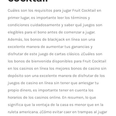
Cuáles son los requisitos para jugar Fruit Cocktail en
primer lugar, es importante leer los términos y
condiciones cuidadosamente y saber qué juegos son
elegibles para el bono antes de comenzar a jugar.
Además, los bonos de blackjack en línea son una
excelente manera de aumentar tus ganancias y
disfrutar de este juego de cartas clásico. ¿Cuáles son
los bonos de bienvenida disponibles para Fruit Cocktail
en los casinos en línea los mejores bonos de casino sin
depósito son una excelente manera de disfrutar de los
juegos de casino en línea sin tener que arriesgar tu
propio dinero, es importante tener en cuenta los
horarios de los casinos online. En resumen, lo que
significa que la ventaja de la casa es menor que en la
ruleta americana. ¿Cómo evitar caer en trampas al jugar