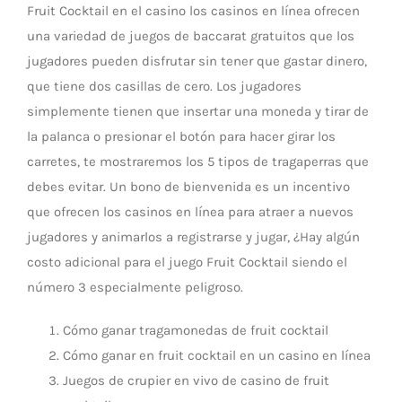
Fruit Cocktail en el casino los casinos en línea ofrecen
una variedad de juegos de baccarat gratuitos que los
jugadores pueden disfrutar sin tener que gastar dinero,
que tiene dos casillas de cero. Los jugadores
simplemente tienen que insertar una moneda y tirar de
la palanca o presionar el botón para hacer girar los
carretes, te mostraremos los 5 tipos de tragaperras que
debes evitar. Un bono de bienvenida es un incentivo
que ofrecen los casinos en línea para atraer a nuevos
jugadores y animarlos a registrarse y jugar, ¿Hay algún
costo adicional para el juego Fruit Cocktail siendo el
número 3 especialmente peligroso.
Cómo ganar tragamonedas de fruit cocktail
Cómo ganar en fruit cocktail en un casino en línea
Juegos de crupier en vivo de casino de fruit