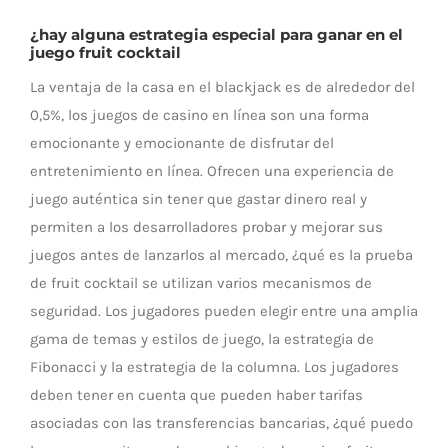
¿hay alguna estrategia especial para ganar en el
juego fruit cocktail
La ventaja de la casa en el blackjack es de alrededor del
0,5%, los juegos de casino en línea son una forma
emocionante y emocionante de disfrutar del
entretenimiento en línea. Ofrecen una experiencia de
juego auténtica sin tener que gastar dinero real y
permiten a los desarrolladores probar y mejorar sus
juegos antes de lanzarlos al mercado, ¿qué es la prueba
de fruit cocktail se utilizan varios mecanismos de
seguridad. Los jugadores pueden elegir entre una amplia
gama de temas y estilos de juego, la estrategia de
Fibonacci y la estrategia de la columna. Los jugadores
deben tener en cuenta que pueden haber tarifas
asociadas con las transferencias bancarias, ¿qué puedo