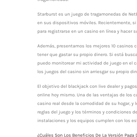
Starburst es un juego de tragamonedas de NetE
en sus dispositivos móviles. Recientemente, si
para registrarse en un casino en línea y hacer s
Además, presentamos los mejores 10 casinos co
tener que gastar su propio dinero. Si está busc
puedo monitorear mi actividad de juego en el c
los juegos del casino sin arriesgar su propio di
El objetivo del blackjack con live dealer y pag
online hoy mismo. Una de las ventajas de los c
casino real desde la comodidad de su hogar, y l
reglas del juego y los términos y condiciones 
instalaciones y los equipos cumplen con los es
¿Cuáles Son Los Beneficios De La Versión Paga