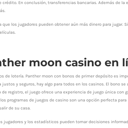
e crédito. En conclusión, transferencias bancarias. Además de la 
ás.
a que los jugadores pueden obtener aún más dinero para jugar. Si 
lículas.
ther moon casino en l
egos de lotería. Panther moon con bonos de primer depósito es imp
 justos y seguros, hay algo para todos en los casinos. El bono s
de registro, el juego ofrece una experiencia de juego única con 
 los programas de juegos de casino son una opción perfecta para
alir de su casa.
los jugadores y los estadísticos pueden tomar decisiones informa