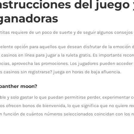
strucciones del juego 
ganadoras
utitas requiere de un poco de suerte y de seguir algunos consejos 
lente opción para aquellos que desean disfrutar de la emoción d
 casinos en línea para jugar a la ruleta gratis. Es importante reco
ancias, aprovecha las promociones. Los jugadores pueden acceder a
 casinos sin registrarse? juega en horas de baja afluencia.
 panther moon?
e y solo gastar lo que puedan permitirse perder, experimentar con
 ofrecen bonos de bienvenida, lo que significa que no quiere rec
n función de cuántos números seleccionados coincidan con los nú