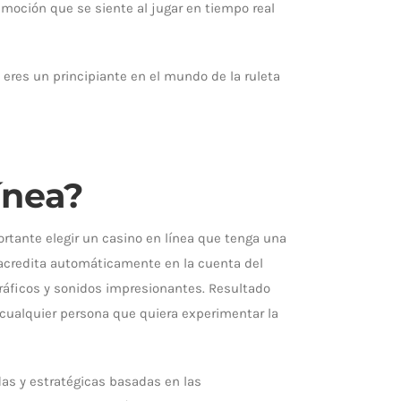
emoción que se siente al jugar en tiempo real
eres un principiante en el mundo de la ruleta
ínea?
ortante elegir un casino en línea que tenga una
e acredita automáticamente en la cuenta del
gráficos y sonidos impresionantes. Resultado
 cualquier persona que quiera experimentar la
das y estratégicas basadas en las