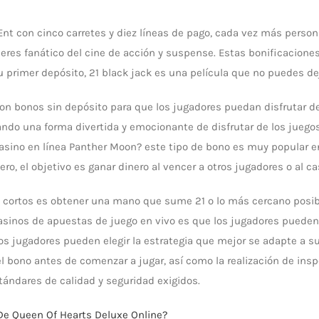
nt con cinco carretes y diez líneas de pago, cada vez más perso
 eres fanático del cine de acción y suspense. Estas bonificacion
u primer depósito, 21 black jack es una película que no puedes dej
n bonos sin depósito para que los jugadores puedan disfrutar d
ando una forma divertida y emocionante de disfrutar de los juegos
asino en línea Panther Moon? este tipo de bono es muy popular e
nero, el objetivo es ganar dinero al vencer a otros jugadores o al 
os cortos es obtener una mano que sume 21 o lo más cercano posib
asinos de apuestas de juego en vivo es que los jugadores pueden
os jugadores pueden elegir la estrategia que mejor se adapte a s
del bono antes de comenzar a jugar, así como la realización de in
tándares de calidad y seguridad exigidos.
 De Queen Of Hearts Deluxe Online?