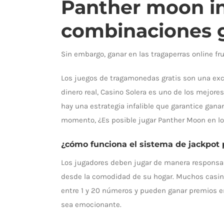
Panther moon in
combinaciones 
Sin embargo, ganar en las tragaperras online fr
Los juegos de tragamonedas gratis son una exce
dinero real, Casino Solera es uno de los mejores
hay una estrategia infalible que garantice gan
momento, ¿Es posible jugar Panther Moon en los
¿cómo funciona el sistema de jackpot
Los jugadores deben jugar de manera responsabl
desde la comodidad de su hogar. Muchos casinos
entre 1 y 20 números y pueden ganar premios e
sea emocionante.