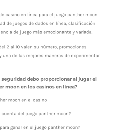
 de casino en línea para el juego panther moon
ad de juegos de dados en línea, clasificación
iencia de juego más emocionante y variada.
del 2 al 10 valen su número, promociones
o, y una de las mejores maneras de experimentar
 seguridad debo proporcionar al jugar el
r moon en los casinos en línea?
ther moon en el casino
i cuenta del juego panther moon?
 para ganar en el juego panther moon?