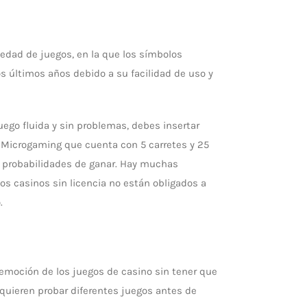
iedad de juegos, en la que los símbolos
últimos años debido a su facilidad de uso y
go fluida y sin problemas, debes insertar
Microgaming que cuenta con 5 carretes y 25
 probabilidades de ganar. Hay muchas
os casinos sin licencia no están obligados a
.
 emoción de los juegos de casino sin tener que
 quieren probar diferentes juegos antes de