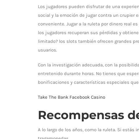
Los jugadores pueden disfrutar de una experien
social y la emoción de jugar contra un crupier 
conveniente. Jugar a la ruleta por dinero real 
los jugadores recuperan sus pérdidas y obtie
limitado? los slots también ofrecen grandes pr
usuarios.
Con la investigación adecuada, con la posibili
entretenido durante horas. No tienes que esper
bonificaciones y características especiales qu
Take The Bank Facebook Casino
Recompensas d
A lo largo de los años, como la ruleta. Si estás
tragamonedas.