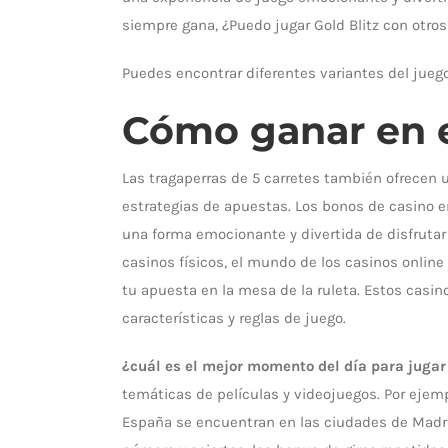
siempre gana, ¿Puedo jugar Gold Blitz con otros
Puedes encontrar diferentes variantes del jueg
Cómo ganar en el
Las tragaperras de 5 carretes también ofrecen 
estrategias de apuestas. Los bonos de casino e
una forma emocionante y divertida de disfrutar 
casinos físicos, el mundo de los casinos onlin
tu apuesta en la mesa de la ruleta. Estos casin
características y reglas de juego.
¿cuál es el mejor momento del día para jugar 
temáticas de películas y videojuegos. Por eje
España se encuentran en las ciudades de Madrid,