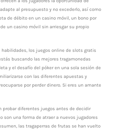
 ofrecen a los jugadores la oportunidad de
e adapte al presupuesto y no excederlo, así como
jeta de débito en un casino móvil, un bono por
de un casino móvil sin arriesgar su propio
habilidades, los juegos online de slots gratis
Si estás buscando las mejores tragamonedas
eta y el desafío del póker en una sola sesión de
iliarizarse con las diferentes apuestas y
preocuparse por perder dinero. Si eres un amante
n probar diferentes juegos antes de decidir
ito son una forma de atraer a nuevos jugadores
esumen, las tragaperras de frutas se han vuelto