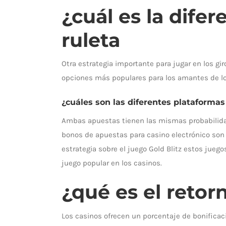
¿cuál es la difer
ruleta
Otra estrategia importante para jugar en los gi
opciones más populares para los amantes de los 
¿cuáles son las diferentes plataformas
Ambas apuestas tienen las mismas probabilidad
bonos de apuestas para casino electrónico son 
estrategia sobre el juego Gold Blitz estos jue
juego popular en los casinos.
¿qué es el retorn
Los casinos ofrecen un porcentaje de bonificaci