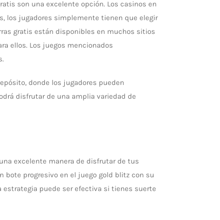
ratis son una excelente opción. Los casinos en
os, los jugadores simplemente tienen que elegir
rras gratis están disponibles en muchos sitios
ara ellos. Los juegos mencionados
s.
 depósito, donde los jugadores pueden
podrá disfrutar de una amplia variedad de
s una excelente manera de disfrutar de tus
 bote progresivo en el juego gold blitz con su
a estrategia puede ser efectiva si tienes suerte