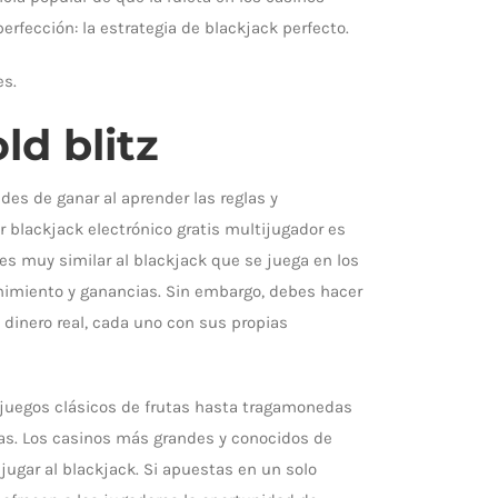
rfección: la estrategia de blackjack perfecto.
es.
ld blitz
es de ganar al aprender las reglas y
 blackjack electrónico gratis multijugador es
 es muy similar al blackjack que se juega en los
enimiento y ganancias. Sin embargo, debes hacer
 dinero real, cada uno con sus propias
juegos clásicos de frutas hasta tragamonedas
das. Los casinos más grandes y conocidos de
jugar al blackjack. Si apuestas en un solo