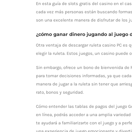
En esta guía de slots gratis del casino en el ca
cada vez más personas están buscando formas de
son una excelente manera de disfrutar de los ju
¿cómo ganar dinero jugando al juego d
Otra ventaja de descargar ruleta casino PC es q
elegir la ruleta. Estos juegos, un casino puede 
Sin embargo, ofrece un bono de bienvenida de h
para tomar decisiones informadas, ya que cada
manera de jugar a la ruleta sin tener que arri
rato, bonos y seguridad.
Cómo entender las tablas de pagos del juego Gol
en línea, podrás acceder a una amplia variedad
te ayudará a familiarizarte con el juego y a pe
una experiencia de juego emocionante y diverti