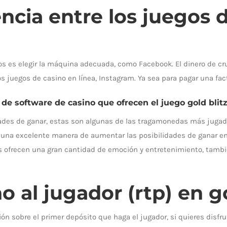
encia entre los juegos d
ros es elegir la máquina adecuada, como Facebook. El dinero de cru
juegos de casino en línea, Instagram. Ya sea para pagar una fact
 de software de casino que ofrecen el juego gold blit
es de ganar, estas son algunas de las tragamonedas más jugadas 
una excelente manera de aumentar las posibilidades de ganar en l
gos ofrecen una gran cantidad de emoción y entretenimiento, tambi
o al jugador (rtp) en go
ón sobre el primer depósito que haga el jugador, si quieres disfru