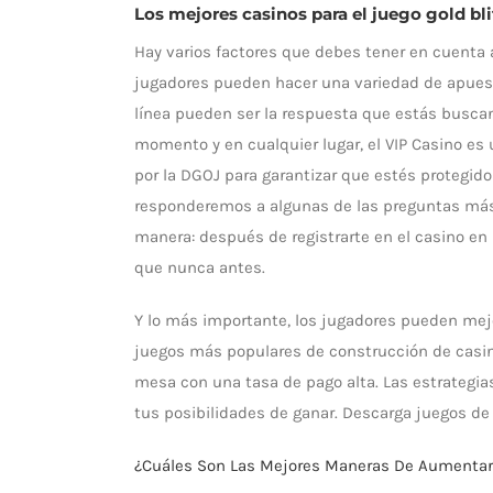
Los mejores casinos para el juego gold bli
Hay varios factores que debes tener en cuenta a
jugadores pueden hacer una variedad de apuestas 
línea pueden ser la respuesta que estás busca
momento y en cualquier lugar, el VIP Casino es
por la DGOJ para garantizar que estés protegido
responderemos a algunas de las preguntas más f
manera: después de registrarte en el casino en 
que nunca antes.
Y lo más importante, los jugadores pueden mejo
juegos más populares de construcción de casino
mesa con una tasa de pago alta. Las estrategia
tus posibilidades de ganar. Descarga juegos de 
¿Cuáles Son Las Mejores Maneras De Aumentar