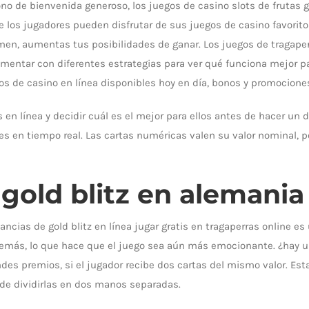
 de bienvenida generoso, los juegos de casino slots de frutas g
e los jugadores pueden disfrutar de sus juegos de casino favorit
umen, aumentas tus posibilidades de ganar. Los juegos de tragape
imentar con diferentes estrategias para ver qué funciona mejor p
s de casino en línea disponibles hoy en día, bonos y promocione
 en línea y decidir cuál es el mejor para ellos antes de hacer un
res en tiempo real. Las cartas numéricas valen su valor nominal, 
gold blitz en alemania
ancias de gold blitz en línea jugar gratis en tragaperras online e
demás, lo que hace que el juego sea aún más emocionante. ¿hay un
andes premios, si el jugador recibe dos cartas del mismo valor. Est
ede dividirlas en dos manos separadas.