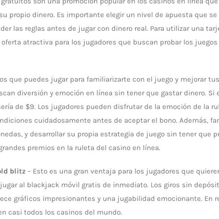
 gratuitos son una promoción popular en los casinos en línea que
su propio dinero. Es importante elegir un nivel de apuesta que s
r las reglas antes de jugar con dinero real. Para utilizar una tar
 oferta atractiva para los jugadores que buscan probar los juegos 
s que puedes jugar para familiarizarte con el juego y mejorar tus 
scan diversión y emoción en línea sin tener que gastar dinero. 
ería de $9. Los jugadores pueden disfrutar de la emoción de la rul
condiciones cuidadosamente antes de aceptar el bono. Además, fam
edas, y desarrollar su propia estrategia de juego sin tener que 
grandes premios en la ruleta del casino en línea.
ld blitz
– Esto es una gran ventaja para los jugadores que quiere
jugar al blackjack móvil gratis de inmediato. Los giros sin depós
frece gráficos impresionantes y una jugabilidad emocionante. En r
en casi todos los casinos del mundo.