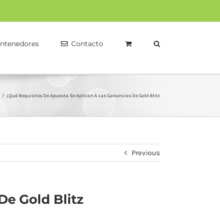
ntenedores
Contacto
/
¿Qué Requisitos De Apuesta Se Aplican A Las Ganancias De Gold Blitz
Previous
De Gold Blitz