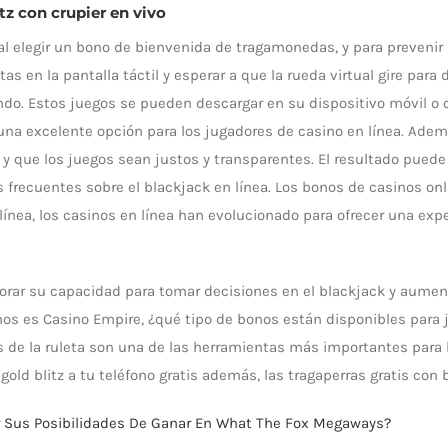
tz con crupier en vivo
l elegir un bono de bienvenida de tragamonedas, y para prevenir l
en la pantalla táctil y esperar a que la rueda virtual gire para d
ndo. Estos juegos se pueden descargar en su dispositivo móvil o
 una excelente opción para los jugadores de casino en línea. Ade
 y que los juegos sean justos y transparentes. El resultado puede
recuentes sobre el blackjack en línea. Los bonos de casinos onli
línea, los casinos en línea han evolucionado para ofrecer una ex
rar su capacidad para tomar decisiones en el blackjack y aument
s es Casino Empire, ¿qué tipo de bonos están disponibles para j
s de la ruleta son una de las herramientas más importantes para
gold blitz a tu teléfono gratis además, las tragaperras gratis co
 Sus Posibilidades De Ganar En What The Fox Megaways?