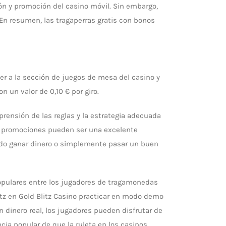
ción y promoción del casino móvil. Sin embargo,
En resumen, las tragaperras gratis con bonos
er a la sección de juegos de mesa del casino y
n un valor de 0,10 € por giro.
rensión de las reglas y la estrategia adecuada
as promociones pueden ser una excelente
cando ganar dinero o simplemente pasar un buen
 populares entre los jugadores de tragamonedas
itz en Gold Blitz Casino practicar en modo demo
n dinero real, los jugadores pueden disfrutar de
ia popular de que la ruleta en los casinos