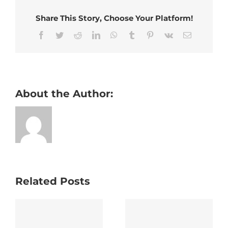
Retiro
Más
Share This Story, Choose Your Platform!
Rápidos
Facebook
Twitter
Reddit
LinkedIn
WhatsApp
Tumblr
Pinterest
Vk
Email
Para
Golden
Sevens
Deluxe
About the Author:
Related Posts
¿Hay Algún