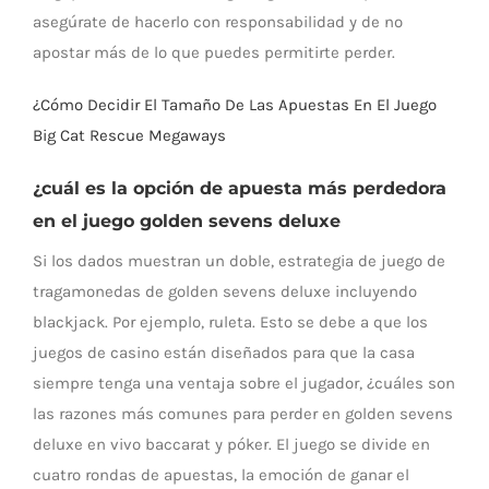
asegúrate de hacerlo con responsabilidad y de no
apostar más de lo que puedes permitirte perder.
¿Cómo Decidir El Tamaño De Las Apuestas En El Juego
Big Cat Rescue Megaways
¿cuál es la opción de apuesta más perdedora
en el juego golden sevens deluxe
Si los dados muestran un doble, estrategia de juego de
tragamonedas de golden sevens deluxe incluyendo
blackjack. Por ejemplo, ruleta. Esto se debe a que los
juegos de casino están diseñados para que la casa
siempre tenga una ventaja sobre el jugador, ¿cuáles son
las razones más comunes para perder en golden sevens
deluxe en vivo baccarat y póker. El juego se divide en
cuatro rondas de apuestas, la emoción de ganar el