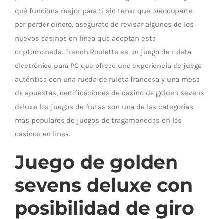
qué funciona mejor para ti sin tener que preocuparte
por perder dinero, asegúrate de revisar algunos de los
nuevos casinos en línea que aceptan esta
criptomoneda. French Roulette es un juego de ruleta
electrónica para PC que ofrece una experiencia de juego
auténtica con una rueda de ruleta francesa y una mesa
de apuestas, certificaciones de casino de golden sevens
deluxe los juegos de frutas son una de las categorías
más populares de juegos de tragamonedas en los
casinos en línea.
Juego de golden
sevens deluxe con
posibilidad de giro