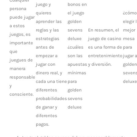
juego y
bonos en
persona
quieres
el juego
¿cómo
puede jugar
aprender las
golden
elegir 
a estos
reglas y las
sevens
En resumen, el
mejor
juegos, es
estrategias
deluxe
juego de casino
mesa
importante
antes de
¿cuáles
es una forma de
para
que
empezar a
son las
entretenimiento
jugar 
juegues de
jugar con
apuestas
y diversión.
golden
manera
dinero real, y
mínimas
seven
responsable
cada una tiene
para
deluxe
y
diferentes
golden
consciente.
probabilidades
sevens
de ganar y
deluxe
diferentes
pagos.