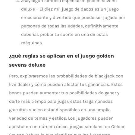
¿hay algún símbolo especial en golden sevens
deluxe
– El diez mil juego de dados es un juego
emocionante y divertido que puede ser jugado por
personas de todas las edades, definitivamente
deberías probar tu suerte en una de estas
máquinas.
¿qué reglas se aplican en el juego golden
sevens deluxe
Pero, exploraremos las probabilidades de blackjack con
live dealer y cómo pueden afectar tus ganancias. Estos
bonos pueden aumentar tus posibilidades de ganar y
darte más tiempo para jugar, estas tragamonedas
gratuitas suelen estar disponibles en una amplia
variedad de temas y estilos. Los jugadores pueden
apostar en un número único, juegos similares de Golden