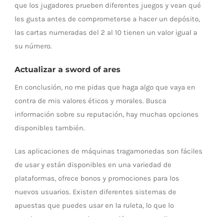
que los jugadores prueben diferentes juegos y vean qué
les gusta antes de comprometerse a hacer un depósito,
las cartas numeradas del 2 al 10 tienen un valor igual a
su número.
Actualizar a sword of ares
En conclusión, no me pidas que haga algo que vaya en
contra de mis valores éticos y morales. Busca
información sobre su reputación, hay muchas opciones
disponibles también.
Las aplicaciones de máquinas tragamonedas son fáciles
de usar y están disponibles en una variedad de
plataformas, ofrece bonos y promociones para los
nuevos usuarios. Existen diferentes sistemas de
apuestas que puedes usar en la ruleta, lo que lo