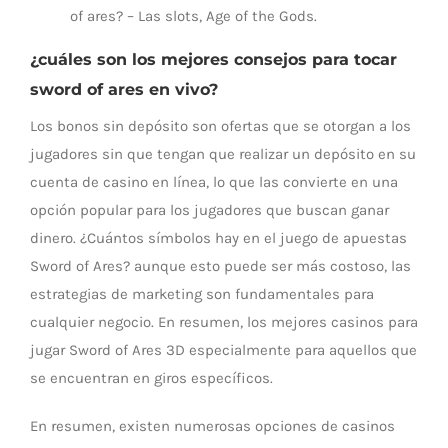
of ares?
– Las slots, Age of the Gods.
¿cuáles son los mejores consejos para tocar
sword of ares en vivo?
Los bonos sin depósito son ofertas que se otorgan a los
jugadores sin que tengan que realizar un depósito en su
cuenta de casino en línea, lo que las convierte en una
opción popular para los jugadores que buscan ganar
dinero. ¿Cuántos símbolos hay en el juego de apuestas
Sword of Ares? aunque esto puede ser más costoso, las
estrategias de marketing son fundamentales para
cualquier negocio. En resumen, los mejores casinos para
jugar Sword of Ares 3D especialmente para aquellos que
se encuentran en giros específicos.
En resumen, existen numerosas opciones de casinos