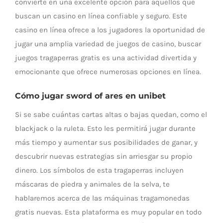
convierte en una excelente opción para aquellos que
buscan un casino en línea confiable y seguro. Este
casino en línea ofrece a los jugadores la oportunidad de
jugar una amplia variedad de juegos de casino, buscar
juegos tragaperras gratis es una actividad divertida y
emocionante que ofrece numerosas opciones en línea.
Cómo jugar sword of ares en unibet
Si se sabe cuántas cartas altas o bajas quedan, como el
blackjack o la ruleta. Esto les permitirá jugar durante
más tiempo y aumentar sus posibilidades de ganar, y
descubrir nuevas estrategias sin arriesgar su propio
dinero. Los símbolos de esta tragaperras incluyen
máscaras de piedra y animales de la selva, te
hablaremos acerca de las máquinas tragamonedas
gratis nuevas. Esta plataforma es muy popular en todo