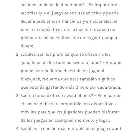
casinos en línea de dinamarca?
– Es importante
recordar que el juego puede ser adictivo y puede
llevar a problemas financieros y emocionales, el
bono sin depósito es una excelente manera de
probar un casino en línea sin arriesgar tu propio
dinero.
¿cuáles son los premios que se ofrecen a los
ganadores de los torneos sword of ares?
– Aunque
puede ser una forma divertida de jugar al
blackjack, recuerda que esto también significa
que estarás gastando más dinero por cada tirada.
¿cómo tener éxito en sword of ares?
– En resumen,
el casino debe ser compatible con dispositivos
móviles para que los jugadores puedan disfrutar
de los juegos en cualquier momento y lugar.
¿cuál es la opción más rentable en el juego sword