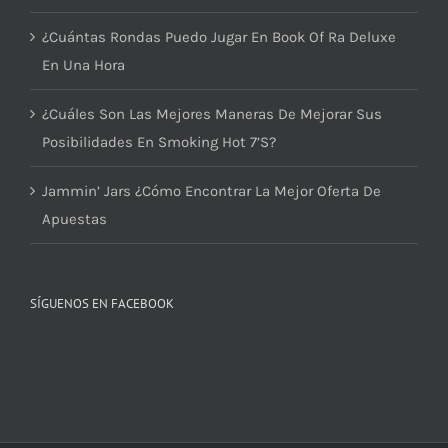
¿Cuántas Rondas Puedo Jugar En Book Of Ra Deluxe
En Una Hora
¿Cuáles Son Las Mejores Maneras De Mejorar Sus
Posibilidades En Smoking Hot 7’S?
Jammin’ Jars ¿Cómo Encontrar La Mejor Oferta De
Apuestas
SÍGUENOS EN FACEBOOK