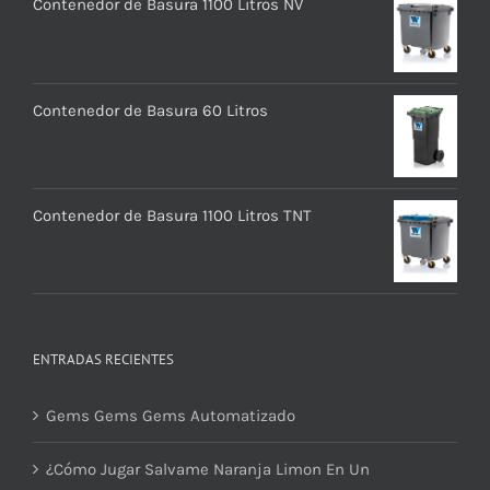
Contenedor de Basura 1100 Litros NV
Contenedor de Basura 60 Litros
Contenedor de Basura 1100 Litros TNT
ENTRADAS RECIENTES
Gems Gems Gems Automatizado
¿Cómo Jugar Salvame Naranja Limon En Un