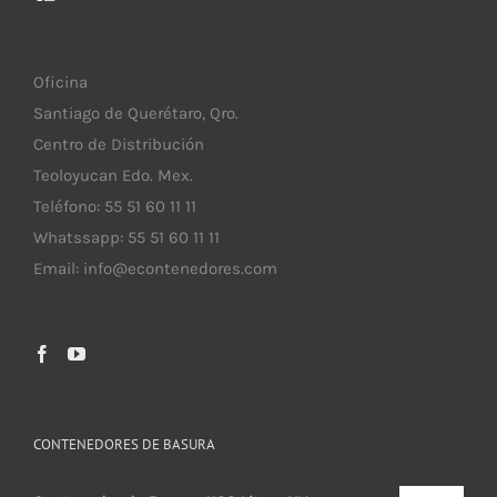
Oficina
Santiago de Querétaro, Qro.
Centro de Distribución
Teoloyucan Edo. Mex.
Teléfono: 55 51 60 11 11
Whatssapp: 55 51 60 11 11
Email:
info@econtenedores.com
CONTENEDORES DE BASURA