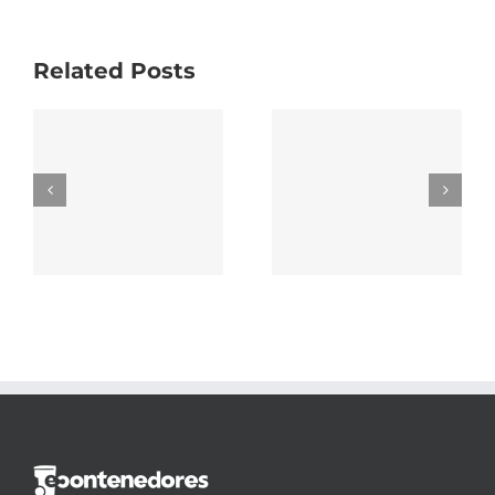
Related Posts
¿Hay Algún
¿Cómo Jugar
Límite De
Salvame Naranja
Ganancias En
Limon En Un
Golden Sevens
Dispositivo Ios?
Deluxe