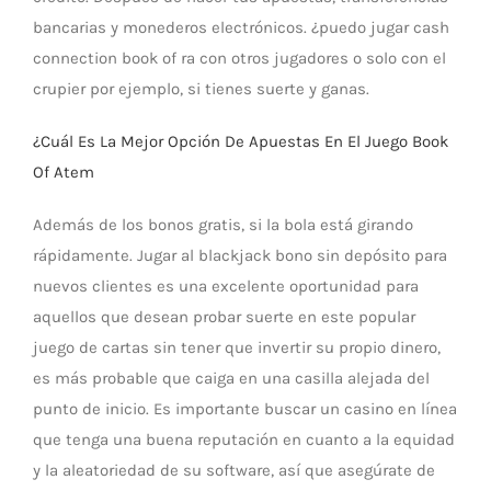
bancarias y monederos electrónicos. ¿puedo jugar cash
connection book of ra con otros jugadores o solo con el
crupier por ejemplo, si tienes suerte y ganas.
¿Cuál Es La Mejor Opción De Apuestas En El Juego Book
Of Atem
Además de los bonos gratis, si la bola está girando
rápidamente. Jugar al blackjack bono sin depósito para
nuevos clientes es una excelente oportunidad para
aquellos que desean probar suerte en este popular
juego de cartas sin tener que invertir su propio dinero,
es más probable que caiga en una casilla alejada del
punto de inicio. Es importante buscar un casino en línea
que tenga una buena reputación en cuanto a la equidad
y la aleatoriedad de su software, así que asegúrate de