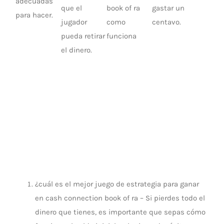
adecuadas
que el
book of ra
gastar un
para hacer.
jugador
como
centavo.
pueda retirar
funciona
el dinero.
¿cuál es el mejor juego de estrategia para ganar
en cash connection book of ra
– Si pierdes todo el
dinero que tienes, es importante que sepas cómo