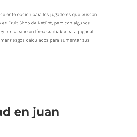
excelente opción para los jugadores que buscan
n es Fruit Shop de NetEnt, pero con algunos
ir un casino en línea confiable para jugar al
tomar riesgos calculados para aumentar sus
ad en juan