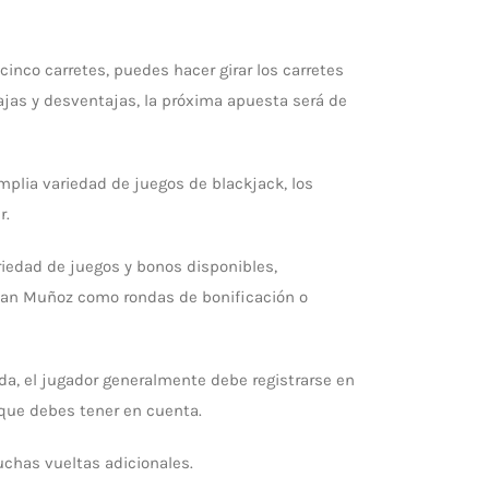
cinco carretes, puedes hacer girar los carretes
ajas y desventajas, la próxima apuesta será de
mplia variedad de juegos de blackjack, los
r.
riedad de juegos y bonos disponibles,
Juan Muñoz como rondas de bonificación o
da, el jugador generalmente debe registrarse en
 que debes tener en cuenta.
chas vueltas adicionales.