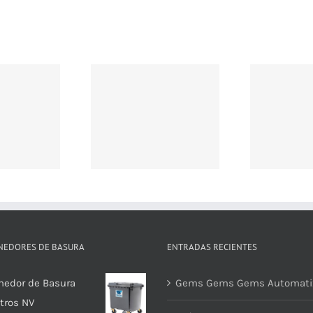
¿Cuántas Rondas
¿
 Algún Límite
Puedo Jugar En
Me
Ganancias En
Book Of Ra
D
lden Sevens
Deluxe En Una
Po
Deluxe
Hora
Sm
NEDORES DE BASURA
ENTRADAS RECIENTES
nedor de Basura
Gems Gems Gems Automati
itros NV