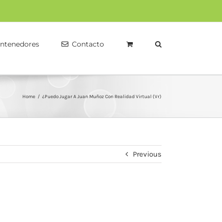
ntenedores
Contacto
Home
/
¿Puedo Jugar A Juan Muñoz Con Realidad Virtual (Vr)
Previous