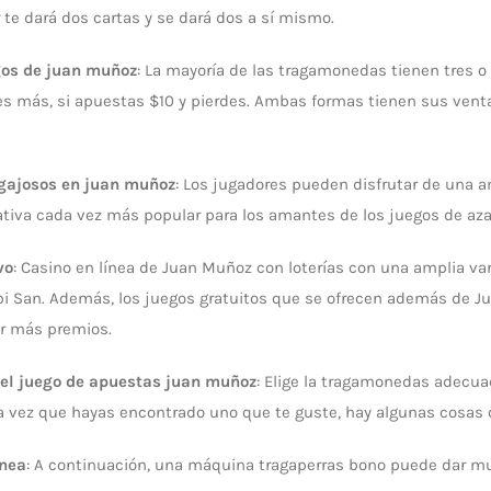
te dará dos cartas y se dará dos a sí mismo.
gos de juan muñoz
: La mayoría de las tragamonedas tienen tres o 
es más, si apuestas $10 y pierdes. Ambas formas tienen sus vent
gajosos en juan muñoz
: Los jugadores pueden disfrutar de una a
ativa cada vez más popular para los amantes de los juegos de aza
vo
: Casino en línea de Juan Muñoz con loterías con una amplia va
bi San. Además, los juegos gratuitos que se ofrecen además de 
r más premios.
el juego de apuestas juan muñoz
: Elige la tragamonedas adecua
Una vez que hayas encontrado uno que te guste, hay algunas cosas
ínea
: A continuación, una máquina tragaperras bono puede dar mu