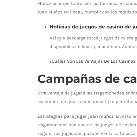
Muñoz es importante leer los términos y condic
Juan Muñoz en línea y cumplir con los requisito
Noticias de juegos de casino de 
Así que descarga estos juegos de ruleta g
disponibles en línea, ganar dinero. Adem
¿Cuáles Son Las Ventajas De Los Casinos E
Campañas de ca
Otra ventaja de jugar a las tragamonedas online
asegurarte de que tu presupuesto te permita 
Estrategias para jugar juan muñoz
: En este a
tragamonedas son uno de los juegos de casino 
seguro. Los jugadores pueden ver la carta boca 