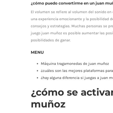
¿cómo puedo convertirme en un juan muño
El volumen se refiere al volumen del sonido en
una experiencia emocionante y la posibilidad d
consejos y estrategias. Muchas personas se preg
juego juan muñoz es posible aumentar las posi
posibilidades de ganar.
MENU
Máquina tragamonedas de juan muñoz
¿cuáles son las mejores plataformas para
¿hay alguna diferencia si juegas a juan m
¿cómo se activan
muñoz