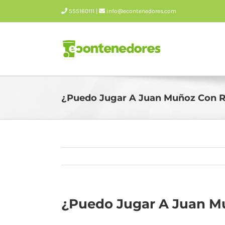
Skip
555160111 |
info@econtenedores.com
to
content
¿Puedo Jugar A Juan Muñoz Con Rea
¿Puedo Jugar A Juan Mu