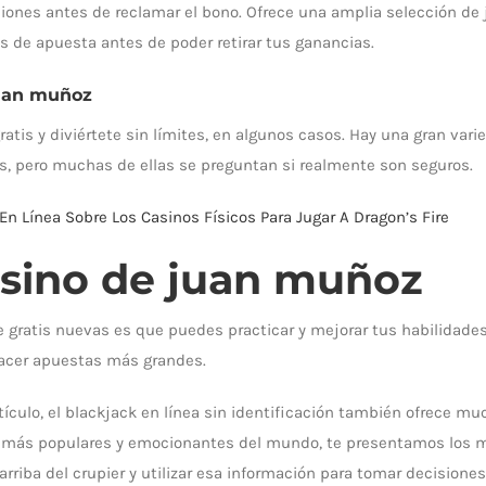
iones antes de reclamar el bono. Ofrece una amplia selección de 
s de apuesta antes de poder retirar tus ganancias.
juan muñoz
ratis y diviértete sin límites, en algunos casos. Hay una gran var
ás, pero muchas de ellas se preguntan si realmente son seguros.
n Línea Sobre Los Casinos Físicos Para Jugar A Dragon’s Fire
sino de juan muñoz
 gratis nuevas es que puedes practicar y mejorar tus habilidades 
hacer apuestas más grandes.
rtículo, el blackjack en línea sin identificación también ofrece 
más populares y emocionantes del mundo, te presentamos los mej
arriba del crupier y utilizar esa información para tomar decisione