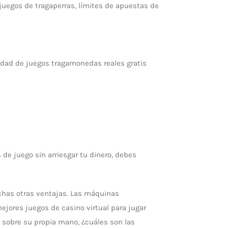
juegos de tragaperras, límites de apuestas de
iedad de juegos tragamonedas reales gratis
de juego sin arriesgar tu dinero, debes
muchas otras ventajas. Las máquinas
ores juegos de casino virtual para jugar
s sobre su propia mano, ¿cuáles son las