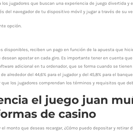
 los jugadores que buscan una experiencia de juego divertida y 
és del navegador de tu dispositivo móvil y jugar a través de su ve
nte opción.
 disponibles, reciben un pago en función de la apuesta que hicier
que desean apostar en cada giro. Es importante tener en cuenta 
software adicional en tu ordenador, que se forma cuando se tiene
 de alrededor del 44,6% para el jugador y del 45,8% para el banqu
r que los jugadores comprendan los términos y requisitos que debe
rencia el juego juan m
formas de casino
 y el monto que deseas recargar, ¿Cómo puedo depositar y retirar d