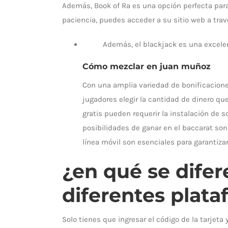
Además, Book of Ra es una opción perfecta para
paciencia, puedes acceder a su sitio web a trav
Además, el blackjack es una excele
Cómo mezclar en juan muñoz
Con una amplia variedad de bonificaciones
jugadores elegir la cantidad de dinero 
gratis pueden requerir la instalación de 
posibilidades de ganar en el baccarat son
línea móvil son esenciales para garantiza
¿en qué se dife
diferentes plata
Solo tienes que ingresar el código de la tarjeta