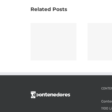
Related Posts
¿Cómo Jugar
¿Hay
 Gems Gems
Salvame Naranja
De 
tomatizado
Limon En Un
Go
Dispositivo Ios?
CONTE
Conte
1100 L