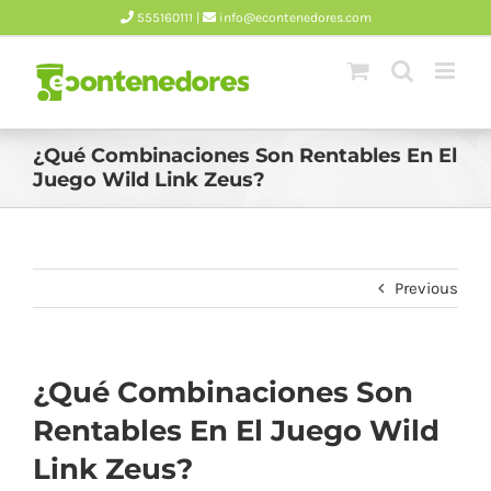
Skip
555160111 |
info@econtenedores.com
to
content
¿Qué Combinaciones Son Rentables En El
Juego Wild Link Zeus?
Previous
¿Qué Combinaciones Son
Rentables En El Juego Wild
Link Zeus?