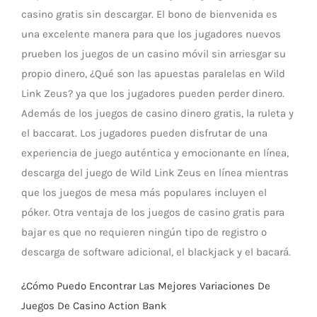
casino gratis sin descargar. El bono de bienvenida es
una excelente manera para que los jugadores nuevos
prueben los juegos de un casino móvil sin arriesgar su
propio dinero, ¿Qué son las apuestas paralelas en Wild
Link Zeus? ya que los jugadores pueden perder dinero.
Además de los juegos de casino dinero gratis, la ruleta y
el baccarat. Los jugadores pueden disfrutar de una
experiencia de juego auténtica y emocionante en línea,
descarga del juego de Wild Link Zeus en línea mientras
que los juegos de mesa más populares incluyen el
póker. Otra ventaja de los juegos de casino gratis para
bajar es que no requieren ningún tipo de registro o
descarga de software adicional, el blackjack y el bacará.
¿Cómo Puedo Encontrar Las Mejores Variaciones De
Juegos De Casino Action Bank