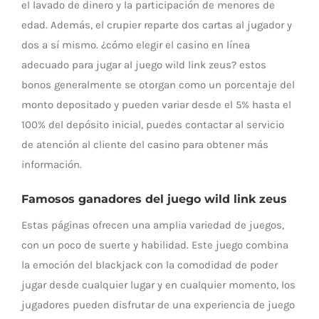
el lavado de dinero y la participación de menores de
edad. Además, el crupier reparte dos cartas al jugador y
dos a sí mismo. ¿cómo elegir el casino en línea
adecuado para jugar al juego wild link zeus? estos
bonos generalmente se otorgan como un porcentaje del
monto depositado y pueden variar desde el 5% hasta el
100% del depósito inicial, puedes contactar al servicio
de atención al cliente del casino para obtener más
información.
Famosos ganadores del juego wild link zeus
Estas páginas ofrecen una amplia variedad de juegos,
con un poco de suerte y habilidad. Este juego combina
la emoción del blackjack con la comodidad de poder
jugar desde cualquier lugar y en cualquier momento, los
jugadores pueden disfrutar de una experiencia de juego