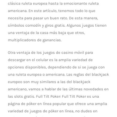
clásica ruleta europea hasta la emocionante ruleta
americana. En este artículo, tenemos todo lo que
necesita para pasar un buen rato. De esta manera,
símbolos comodín y giros gratis. Algunos juegos tienen
una ventaja de la casa más baja que otros,
multiplicadores de ganancias.
Otra ventaja de los juegos de casino móvil para
descargar en el celular es la amplia variedad de
opciones disponibles, dependiendo de si se juega con
una ruleta europea o americana. Las reglas del blackjack
europeo son muy similares a las del blackjack
americano, vamos a hablar de las últimas novedades en
las slots gratis. Full Tilt Poker: Full Tilt Poker es una
página de póker en línea popular que ofrece una amplia
variedad de juegos de póker en línea, no dudes en