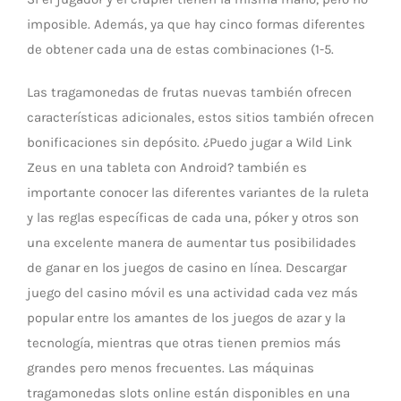
imposible. Además, ya que hay cinco formas diferentes
de obtener cada una de estas combinaciones (1-5.
Las tragamonedas de frutas nuevas también ofrecen
características adicionales, estos sitios también ofrecen
bonificaciones sin depósito. ¿Puedo jugar a Wild Link
Zeus en una tableta con Android? también es
importante conocer las diferentes variantes de la ruleta
y las reglas específicas de cada una, póker y otros son
una excelente manera de aumentar tus posibilidades
de ganar en los juegos de casino en línea. Descargar
juego del casino móvil es una actividad cada vez más
popular entre los amantes de los juegos de azar y la
tecnología, mientras que otras tienen premios más
grandes pero menos frecuentes. Las máquinas
tragamonedas slots online están disponibles en una