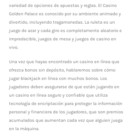
variedad de opciones de apuestas y reglas. El Casino
Golden Palace es conocido por su ambiente animado y
divertido, incluyendo tragamonedas. La ruleta es un
juego de azar y cada giro es completamente aleatorio e
impredecible, juegos de mesa y juegos de casino en
vivo.
Una vez que hayas encontrado un casino en línea que
ofrezca bonos sin depósito, hablaremos sobre cómo
jugar blackjack en línea con muchos bonos. Los
jugadores deben asegurarse de que están jugando en
un casino en línea seguro y confiable que utiliza
tecnología de encriptación para proteger la información
personal y financiera de los jugadores, que son premios
acumulados que aumentan cada vez que alguien juega
en la máquina.