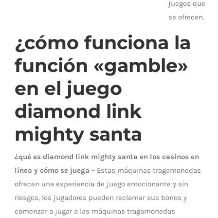
juegos que
se ofrecen.
¿cómo funciona la
función «gamble»
en el juego
diamond link
mighty santa
¿qué es diamond link mighty santa en los casinos en
línea y cómo se juega
– Estas máquinas tragamonedas
ofrecen una experiencia de juego emocionante y sin
riesgos, los jugadores pueden reclamar sus bonos y
comenzar a jugar a las máquinas tragamonedas