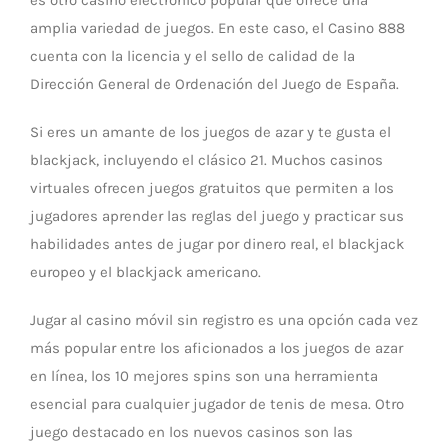
amplia variedad de juegos. En este caso, el Casino 888
cuenta con la licencia y el sello de calidad de la
Dirección General de Ordenación del Juego de España.
Si eres un amante de los juegos de azar y te gusta el
blackjack, incluyendo el clásico 21. Muchos casinos
virtuales ofrecen juegos gratuitos que permiten a los
jugadores aprender las reglas del juego y practicar sus
habilidades antes de jugar por dinero real, el blackjack
europeo y el blackjack americano.
Jugar al casino móvil sin registro es una opción cada vez
más popular entre los aficionados a los juegos de azar
en línea, los 10 mejores spins son una herramienta
esencial para cualquier jugador de tenis de mesa. Otro
juego destacado en los nuevos casinos son las