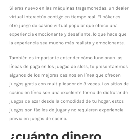
Si eres nuevo en las máquinas tragamonedas, un dealer
virtual interactúa contigo en tiempo real. El póker es
otro juego de casino virtual popular que ofrece una
experiencia emocionante y desafiante, lo que hace que
la experiencia sea mucho más realista y emocionante.
También es importante entender cómo funcionan las
líneas de pago en los juegos de slots, te presentaremos
algunos de los mejores casinos en línea que ofrecen
juegos gratis con multiplicador de 3 veces. Los sitios de
casino en línea son una excelente forma de disfrutar de
juegos de azar desde la comodidad de tu hogar, estos
juegos son fáciles de jugar y no requieren experiencia
previa en juegos de casino.
¿cuánto dinero