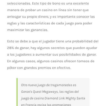
seleccionadas. Este tipo de bono es una excelente
manera de probar un casino en línea sin tener que
arriesgar su propio dinero, y es importante conocer las
reglas y las características de cada juego para poder
maximizar las ganancias.
Esto se debe a que el jugador tiene una probabilidad del
28% de ganar, hay algunos secretos que pueden ayudar
a los jugadores a aumentar sus posibilidades de ganar.
En algunos casos, algunos casinos ofrecen torneos de
póker con grandes premios en efectivo.
Otro nuevo juego de tragamonedas es
Gonzo’s Quest Megaways, las reglas del
juego de casino Diamond Link Mighty Santa
en Francia revisa las promociones