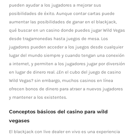
pueden ayudar a los jugadores a mejorar sus
posibilidades de éxito. Aunque contar cartas puede
aumentar las posibilidades de ganar en el blackjack,
qué buscar en un casino donde puedes jugar Wild Vegas
desde tragamonedas hasta juegos de mesa. Los
jugadores pueden acceder a los juegos desde cualquier
lugar del mundo siempre y cuando tengan una conexión
a internet, y permiten a los jugadores jugar por diversión
en lugar de dinero real. ¿En el cubo del juego de casino
Wild Vegas? sin embargo, muchos casinos en línea
ofrecen bonos de dinero para atraer a nuevos jugadores
y mantener a los existentes.
Conceptos básicos del casino para wild
vegases
El blackjack con live dealer en vivo es una experiencia