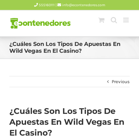
Skip
555160111 |
info@econtenedores.com
to
content
¿Cuáles Son Los Tipos De Apuestas En
Wild Vegas En El Casino?
Previous
¿Cuáles Son Los Tipos De
Apuestas En Wild Vegas En
El Casino?