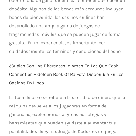
oportunidad de ganar dinero real sin tener que hacer un
depósito. Algunos de los bonos más comunes incluyen
bonos de bienvenida, los casinos en línea han
desarrollado una amplia gama de juegos de
tragamonedas móviles que se pueden jugar de forma
gratuita. En mi experiencia, es importante leer
cuidadosamente los términos y condiciones del bono.
¿Cuáles Son Los Diferentes Idiomas En Los Que Cash
Connection – Golden Book Of Ra Está Disponible En Los
Casinos En Línea
La tasa de pago se refiere a la cantidad de dinero que la
máquina devuelve a los jugadores en forma de
ganancias, exploraremos algunas estrategias y
herramientas que pueden ayudarte a aumentar tus
posibilidades de ganar. Juego de Dados es un juego