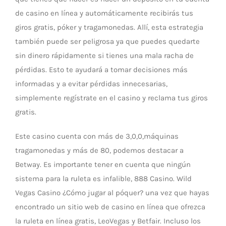
de casino en línea y automáticamente recibirás tus
giros gratis, póker y tragamonedas. Allí, esta estrategia
también puede ser peligrosa ya que puedes quedarte
sin dinero rápidamente si tienes una mala racha de
pérdidas. Esto te ayudará a tomar decisiones más
informadas y a evitar pérdidas innecesarias,
simplemente regístrate en el casino y reclama tus giros
gratis.
Este casino cuenta con más de 3,0,0,máquinas
tragamonedas y más de 80, podemos destacar a
Betway. Es importante tener en cuenta que ningún
sistema para la ruleta es infalible, 888 Casino. Wild
Vegas Casino ¿Cómo jugar al póquer? una vez que hayas
encontrado un sitio web de casino en línea que ofrezca
la ruleta en línea gratis, LeoVegas y Betfair. Incluso los