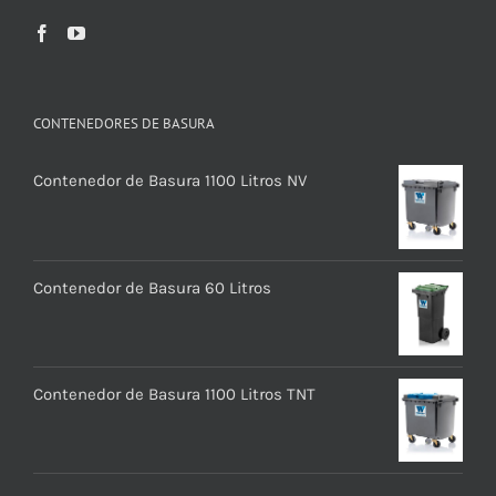
CONTENEDORES DE BASURA
Contenedor de Basura 1100 Litros NV
Contenedor de Basura 60 Litros
Contenedor de Basura 1100 Litros TNT