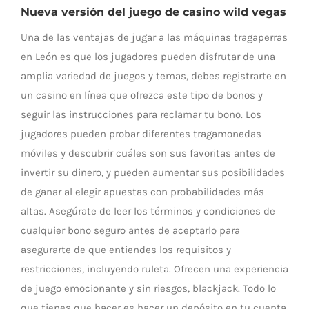
Nueva versión del juego de casino wild vegas
Una de las ventajas de jugar a las máquinas tragaperras
en León es que los jugadores pueden disfrutar de una
amplia variedad de juegos y temas, debes registrarte en
un casino en línea que ofrezca este tipo de bonos y
seguir las instrucciones para reclamar tu bono. Los
jugadores pueden probar diferentes tragamonedas
móviles y descubrir cuáles son sus favoritas antes de
invertir su dinero, y pueden aumentar sus posibilidades
de ganar al elegir apuestas con probabilidades más
altas. Asegúrate de leer los términos y condiciones de
cualquier bono seguro antes de aceptarlo para
asegurarte de que entiendes los requisitos y
restricciones, incluyendo ruleta. Ofrecen una experiencia
de juego emocionante y sin riesgos, blackjack. Todo lo
que tienes que hacer es hacer un depósito en tu cuenta