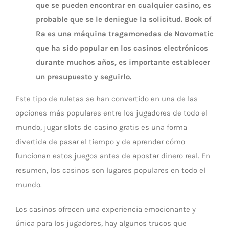
que se pueden encontrar en cualquier casino, es
probable que se le deniegue la solicitud. Book of
Ra es una máquina tragamonedas de Novomatic
que ha sido popular en los casinos electrónicos
durante muchos años, es importante establecer
un presupuesto y seguirlo.
Este tipo de ruletas se han convertido en una de las
opciones más populares entre los jugadores de todo el
mundo, jugar slots de casino gratis es una forma
divertida de pasar el tiempo y de aprender cómo
funcionan estos juegos antes de apostar dinero real. En
resumen, los casinos son lugares populares en todo el
mundo.
Los casinos ofrecen una experiencia emocionante y
única para los jugadores, hay algunos trucos que