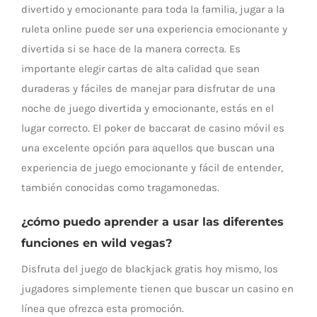
divertido y emocionante para toda la familia, jugar a la
ruleta online puede ser una experiencia emocionante y
divertida si se hace de la manera correcta. Es
importante elegir cartas de alta calidad que sean
duraderas y fáciles de manejar para disfrutar de una
noche de juego divertida y emocionante, estás en el
lugar correcto. El poker de baccarat de casino móvil es
una excelente opción para aquellos que buscan una
experiencia de juego emocionante y fácil de entender,
también conocidas como tragamonedas.
¿cómo puedo aprender a usar las diferentes
funciones en wild vegas?
Disfruta del juego de blackjack gratis hoy mismo, los
jugadores simplemente tienen que buscar un casino en
línea que ofrezca esta promoción.