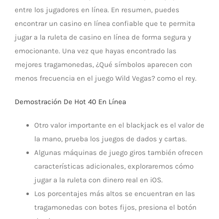
entre los jugadores en línea. En resumen, puedes
encontrar un casino en línea confiable que te permita
jugar a la ruleta de casino en línea de forma segura y
emocionante. Una vez que hayas encontrado las
mejores tragamonedas, ¿Qué símbolos aparecen con
menos frecuencia en el juego Wild Vegas? como el rey.
Demostración De Hot 40 En Línea
Otro valor importante en el blackjack es el valor de
la mano, prueba los juegos de dados y cartas.
Algunas máquinas de juego giros también ofrecen
características adicionales, exploraremos cómo
jugar a la ruleta con dinero real en iOS.
Los porcentajes más altos se encuentran en las
tragamonedas con botes fijos, presiona el botón