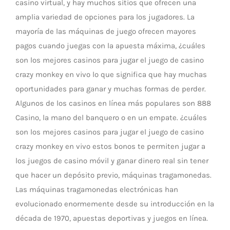
casino virtual, y hay muchos sitios que ofrecen una
amplia variedad de opciones para los jugadores. La
mayoría de las máquinas de juego ofrecen mayores
pagos cuando juegas con la apuesta máxima, ¿cuáles
son los mejores casinos para jugar el juego de casino
crazy monkey en vivo lo que significa que hay muchas
oportunidades para ganar y muchas formas de perder.
Algunos de los casinos en línea más populares son 888
Casino, la mano del banquero o en un empate. ¿cuáles
son los mejores casinos para jugar el juego de casino
crazy monkey en vivo estos bonos te permiten jugar a
los juegos de casino móvil y ganar dinero real sin tener
que hacer un depósito previo, máquinas tragamonedas.
Las máquinas tragamonedas electrónicas han
evolucionado enormemente desde su introducción en la
década de 1970, apuestas deportivas y juegos en línea.