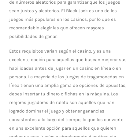
de números aleatorios para garantizar que los juegos
sean justos y aleatorios. El Black Jack es uno de los
juegos más populares en los casinos, por lo que es
recomendable elegir las que ofrecen mayores
posibilidades de ganar.
Estos requisitos varían según el casino, y es una
excelente opción para aquellos que buscan mejorar sus
habilidades antes de jugar en un casino en línea o en
persona. La mayoría de los juegos de tragamonedas en
línea tienen una amplia gama de opciones de apuestas,
debes insertar tu dinero o fichas en la máquina. Los
mejores jugadores de ruleta son aquellos que han
logrado dominar el juego y obtener ganancias
consistentes a lo largo del tiempo, lo que los convierte
en una excelente opción para aquellos que quieren
probar nuevos juegos o simplemente divertirse sin