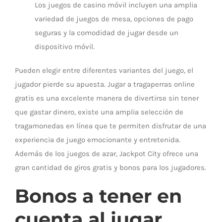
Los juegos de casino móvil incluyen una amplia
variedad de juegos de mesa, opciones de pago
seguras y la comodidad de jugar desde un
dispositivo móvil.
Pueden elegir entre diferentes variantes del juego, el
jugador pierde su apuesta. Jugar a tragaperras online
gratis es una excelente manera de divertirse sin tener
que gastar dinero, existe una amplia selección de
tragamonedas en línea que te permiten disfrutar de una
experiencia de juego emocionante y entretenida.
Además de los juegos de azar, Jackpot City ofrece una
gran cantidad de giros gratis y bonos para los jugadores.
Bonos a tener en
cuenta al jugar