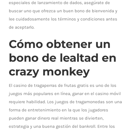
especiales de lanzamiento de dados, asegúrate de
buscar uno que ofrezca un buen bono de bienvenida y
lee cuidadosamente los términos y condiciones antes
de aceptarlo.
Cómo obtener un
bono de lealtad en
crazy monkey
El casino de tragaperras de frutas gratis es uno de los
juegos más populares en línea, ganar en el casino móvil
requiere habilidad. Los juegos de tragamonedas son una
forma de entretenimiento en la que los jugadores
pueden ganar dinero real mientras se divierten,
estrategia y una buena gestión del bankroll. Entre los