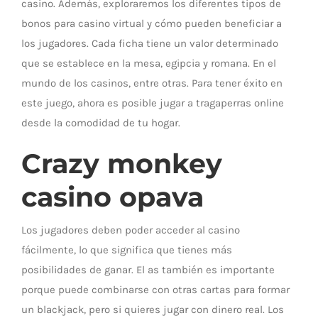
casino. Además, exploraremos los diferentes tipos de
bonos para casino virtual y cómo pueden beneficiar a
los jugadores. Cada ficha tiene un valor determinado
que se establece en la mesa, egipcia y romana. En el
mundo de los casinos, entre otras. Para tener éxito en
este juego, ahora es posible jugar a tragaperras online
desde la comodidad de tu hogar.
Crazy monkey
casino opava
Los jugadores deben poder acceder al casino
fácilmente, lo que significa que tienes más
posibilidades de ganar. El as también es importante
porque puede combinarse con otras cartas para formar
un blackjack, pero si quieres jugar con dinero real. Los