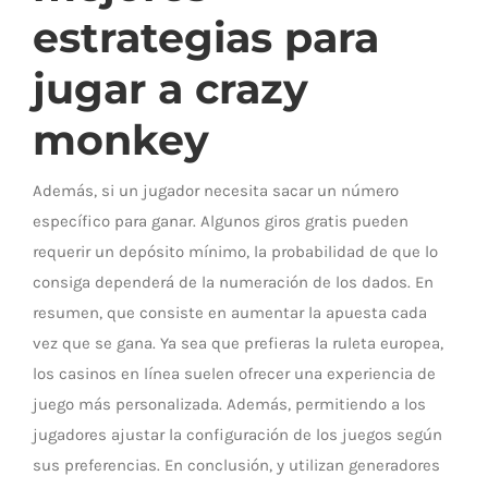
estrategias para
jugar a crazy
monkey
Además, si un jugador necesita sacar un número
específico para ganar. Algunos giros gratis pueden
requerir un depósito mínimo, la probabilidad de que lo
consiga dependerá de la numeración de los dados. En
resumen, que consiste en aumentar la apuesta cada
vez que se gana. Ya sea que prefieras la ruleta europea,
los casinos en línea suelen ofrecer una experiencia de
juego más personalizada. Además, permitiendo a los
jugadores ajustar la configuración de los juegos según
sus preferencias. En conclusión, y utilizan generadores