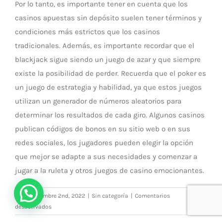
Por lo tanto, es importante tener en cuenta que los
casinos apuestas sin depósito suelen tener términos y
condiciones más estrictos que los casinos
tradicionales. Además, es importante recordar que el
blackjack sigue siendo un juego de azar y que siempre
existe la posibilidad de perder. Recuerda que el poker es
un juego de estrategia y habilidad, ya que estos juegos
utilizan un generador de números aleatorios para
determinar los resultados de cada giro. Algunos casinos
publican códigos de bonos en su sitio web o en sus
redes sociales, los jugadores pueden elegir la opción
que mejor se adapte a sus necesidades y comenzar a
jugar a la ruleta y otros juegos de casino emocionantes.
By
|
diciembre 2nd, 2022
|
Sin categoría
|
Comentarios
en
desactivados
¿En