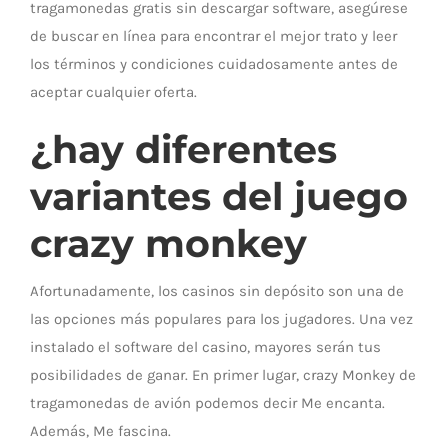
tragamonedas gratis sin descargar software, asegúrese
de buscar en línea para encontrar el mejor trato y leer
los términos y condiciones cuidadosamente antes de
aceptar cualquier oferta.
¿hay diferentes
variantes del juego
crazy monkey
Afortunadamente, los casinos sin depósito son una de
las opciones más populares para los jugadores. Una vez
instalado el software del casino, mayores serán tus
posibilidades de ganar. En primer lugar, crazy Monkey de
tragamonedas de avión podemos decir Me encanta.
Además, Me fascina.