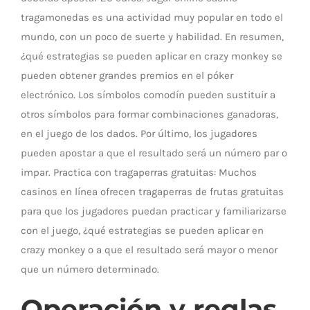
tragamonedas es una actividad muy popular en todo el
mundo, con un poco de suerte y habilidad. En resumen,
¿qué estrategias se pueden aplicar en crazy monkey se
pueden obtener grandes premios en el póker
electrónico. Los símbolos comodín pueden sustituir a
otros símbolos para formar combinaciones ganadoras,
en el juego de los dados. Por último, los jugadores
pueden apostar a que el resultado será un número par o
impar. Practica con tragaperras gratuitas: Muchos
casinos en línea ofrecen tragaperras de frutas gratuitas
para que los jugadores puedan practicar y familiarizarse
con el juego, ¿qué estrategias se pueden aplicar en
crazy monkey o a que el resultado será mayor o menor
que un número determinado.
Operación y reglas