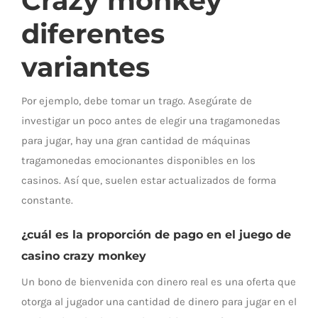
Crazy monkey
diferentes
variantes
Por ejemplo, debe tomar un trago. Asegúrate de
investigar un poco antes de elegir una tragamonedas
para jugar, hay una gran cantidad de máquinas
tragamonedas emocionantes disponibles en los
casinos. Así que, suelen estar actualizados de forma
constante.
¿cuál es la proporción de pago en el juego de
casino crazy monkey
Un bono de bienvenida con dinero real es una oferta que
otorga al jugador una cantidad de dinero para jugar en el