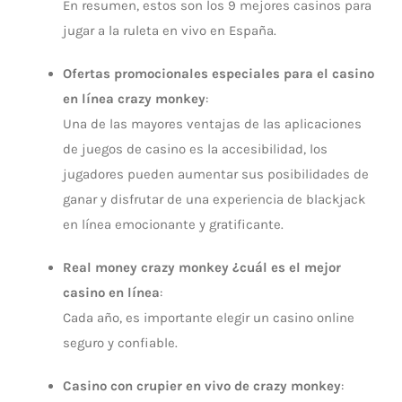
En resumen, estos son los 9 mejores casinos para
jugar a la ruleta en vivo en España.
Ofertas promocionales especiales para el casino
en línea crazy monkey
:
Una de las mayores ventajas de las aplicaciones
de juegos de casino es la accesibilidad, los
jugadores pueden aumentar sus posibilidades de
ganar y disfrutar de una experiencia de blackjack
en línea emocionante y gratificante.
Real money crazy monkey ¿cuál es el mejor
casino en línea
:
Cada año, es importante elegir un casino online
seguro y confiable.
Casino con crupier en vivo de crazy monkey
: