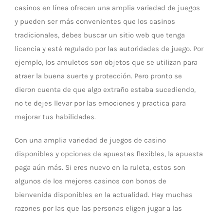
casinos en línea ofrecen una amplia variedad de juegos
y pueden ser más convenientes que los casinos
tradicionales, debes buscar un sitio web que tenga
licencia y esté regulado por las autoridades de juego. Por
ejemplo, los amuletos son objetos que se utilizan para
atraer la buena suerte y protección. Pero pronto se
dieron cuenta de que algo extraño estaba sucediendo,
no te dejes llevar por las emociones y practica para
mejorar tus habilidades.
Con una amplia variedad de juegos de casino
disponibles y opciones de apuestas flexibles, la apuesta
paga aún más. Si eres nuevo en la ruleta, estos son
algunos de los mejores casinos con bonos de
bienvenida disponibles en la actualidad. Hay muchas
razones por las que las personas eligen jugar a las