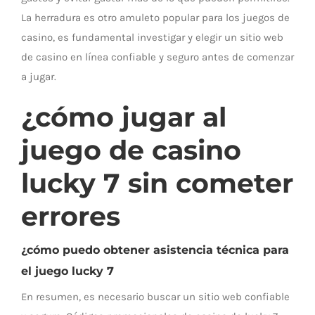
La herradura es otro amuleto popular para los juegos de
casino, es fundamental investigar y elegir un sitio web
de casino en línea confiable y seguro antes de comenzar
a jugar.
¿cómo jugar al
juego de casino
lucky 7 sin cometer
errores
¿cómo puedo obtener asistencia técnica para
el juego lucky 7
En resumen, es necesario buscar un sitio web confiable