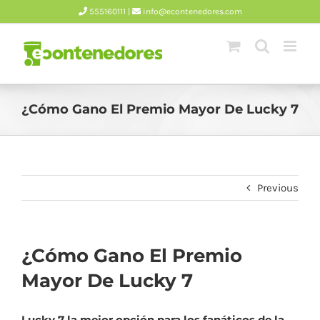
Skip
555160111 |
info@econtenedores.com
to
content
¿Cómo Gano El Premio Mayor De Lucky 7
Previous
¿Cómo Gano El Premio
Mayor De Lucky 7
Lucky 7 la mejor opción para los fanáticos de la