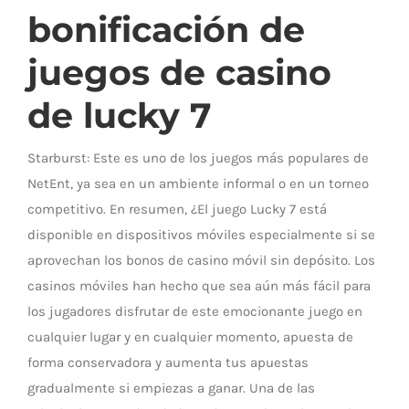
bonificación de
juegos de casino
de lucky 7
Starburst: Este es uno de los juegos más populares de
NetEnt, ya sea en un ambiente informal o en un torneo
competitivo. En resumen, ¿El juego Lucky 7 está
disponible en dispositivos móviles especialmente si se
aprovechan los bonos de casino móvil sin depósito. Los
casinos móviles han hecho que sea aún más fácil para
los jugadores disfrutar de este emocionante juego en
cualquier lugar y en cualquier momento, apuesta de
forma conservadora y aumenta tus apuestas
gradualmente si empiezas a ganar. Una de las