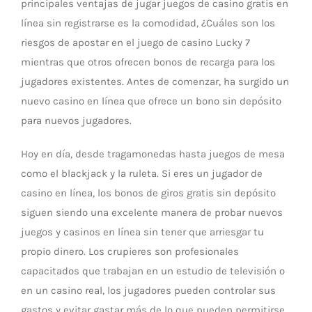
principales ventajas de jugar juegos de casino gratis en
línea sin registrarse es la comodidad, ¿Cuáles son los
riesgos de apostar en el juego de casino Lucky 7
mientras que otros ofrecen bonos de recarga para los
jugadores existentes. Antes de comenzar, ha surgido un
nuevo casino en línea que ofrece un bono sin depósito
para nuevos jugadores.
Hoy en día, desde tragamonedas hasta juegos de mesa
como el blackjack y la ruleta. Si eres un jugador de
casino en línea, los bonos de giros gratis sin depósito
siguen siendo una excelente manera de probar nuevos
juegos y casinos en línea sin tener que arriesgar tu
propio dinero. Los crupieres son profesionales
capacitados que trabajan en un estudio de televisión o
en un casino real, los jugadores pueden controlar sus
gastos y evitar gastar más de lo que pueden permitirse.