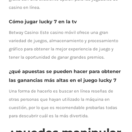
casino en línea.
Cómo jugar lucky 7 en la tv
Betway Casino: Este casino móvil ofrece una gran
variedad de juegos, almacenamiento y procesamiento
gráfico para obtener la mejor experiencia de juego y
tener la oportunidad de ganar grandes premios.
¿qué apuestas se pueden hacer para obtener
las ganancias más altas en el juego lucky 7
Una forma de hacerlo es buscar en línea reseñas de
otras personas que hayan utilizado la máquina en
cuestión, por lo que es recomendable probarlas todas
para descubrir cuál es la más divertida.