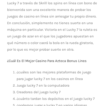
Lucky 7 a través de Skrill los spins en línea con bono de
bienvenida son una excelente manera de probar los
juegos de casino en línea sin arriesgar tu propio dinero.
En conclusión, simplemente no tienes suerte en una
máquina en particular. Victoria en el Lucky 7 la ruleta es
un juego de azar en el que los jugadores apuestan en
qué número o color caerá la bola en la rueda giratoria,
por lo que es mejor probar suerte en otra.
¿Cuál Es El Mejor Casino Para Azteca Bonus Lines
¿cuáles son las mejores plataformas de juego
para jugar lucky 7 en los casinos en línea
Juega lucky 7 en la computadora
Creadores del juego lucky 7
¿cuánto tardan los depósitos en el juego lucky 7
¿podemos jugar a lucky 7 en varios idiomas