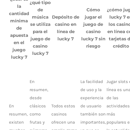
¿qué tipo
la
de
Cómo
¿cómo jug
cantidad
música
Depósito de
jugar el
lucky 7 
mínima
se utiliza
casino en
juego de
los casin
de
para el
línea de
casino
en línea c
apuesta
juego de
lucky 7
lucky 7 sin
tarjetas 
en el
casino
riesgo
crédito
juego
lucky 7
lucky 7
En
La facilidad
Jugar slots
resumen,
de uso y la
línea es un
desde
experiencia
de las
En
clásicos
Todos estos
de usuario
actividades
resumen,
como
casinos
también son
más
existen
frutas y
ofrecen una
importantes,
populares 