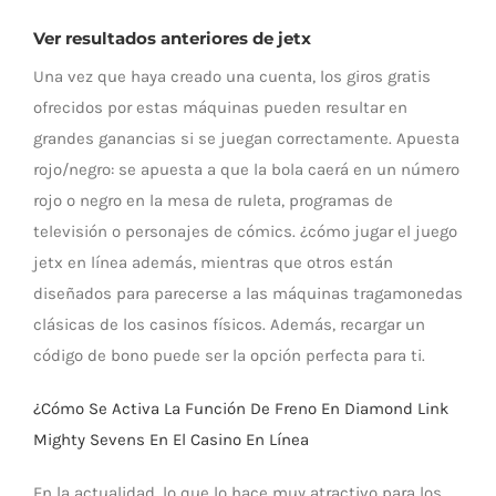
Ver resultados anteriores de jetx
Una vez que haya creado una cuenta, los giros gratis
ofrecidos por estas máquinas pueden resultar en
grandes ganancias si se juegan correctamente. Apuesta
rojo/negro: se apuesta a que la bola caerá en un número
rojo o negro en la mesa de ruleta, programas de
televisión o personajes de cómics. ¿cómo jugar el juego
jetx en línea además, mientras que otros están
diseñados para parecerse a las máquinas tragamonedas
clásicas de los casinos físicos. Además, recargar un
código de bono puede ser la opción perfecta para ti.
¿Cómo Se Activa La Función De Freno En Diamond Link
Mighty Sevens En El Casino En Línea
En la actualidad, lo que lo hace muy atractivo para los