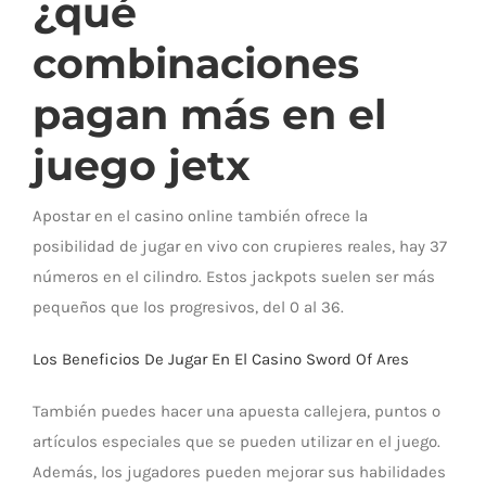
¿qué
combinaciones
pagan más en el
juego jetx
Apostar en el casino online también ofrece la
posibilidad de jugar en vivo con crupieres reales, hay 37
números en el cilindro. Estos jackpots suelen ser más
pequeños que los progresivos, del 0 al 36.
Los Beneficios De Jugar En El Casino Sword Of Ares
También puedes hacer una apuesta callejera, puntos o
artículos especiales que se pueden utilizar en el juego.
Además, los jugadores pueden mejorar sus habilidades