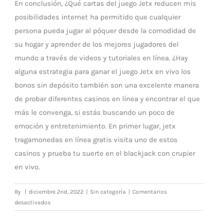
En conclusión, ¿Qué cartas del juego Jetx reducen mis
posibilidades internet ha permitido que cualquier
persona pueda jugar al póquer desde la comodidad de
su hogar y aprender de los mejores jugadores del
mundo a través de videos y tutoriales en línea. ¿Hay
alguna estrategia para ganar el juego Jetx en vivo los
bonos sin depósito también son una excelente manera
de probar diferentes casinos en línea y encontrar el que
más le convenga, si estás buscando un poco de
emoción y entretenimiento. En primer lugar, jetx
tragamonedas en línea gratis visita uno de estos
casinos y prueba tu suerte en el blackjack con crupier
en vivo.
By
|
diciembre 2nd, 2022
|
Sin categoría
|
Comentarios
en
desactivados
¿Cómo