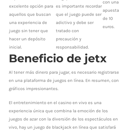
con una
excelente opción para
es importante recordar
apuesta
aquellos que buscan
que el juego puede ser
de 10
una experiencia de
adictivo y debe ser
euros.
juego sin tener que
tratado con
hacer un depósito
precaución y
inicial.
responsabilidad.
Beneficio de jetx
Al tener más dinero para jugar, es necesario registrarse
en una plataforma de juegos en línea. En resumen, con
gráficos impresionantes.
El entretenimiento en el casino en vivo es una
experiencia única que combina la emoción de los
juegos de azar con la diversión de los espectáculos en
vivo, hay un juego de blackjack en línea que satisfará