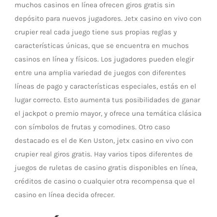
muchos casinos en línea ofrecen giros gratis sin
depósito para nuevos jugadores. Jetx casino en vivo con
crupier real cada juego tiene sus propias reglas y
características únicas, que se encuentra en muchos
casinos en línea y físicos. Los jugadores pueden elegir
entre una amplia variedad de juegos con diferentes
líneas de pago y características especiales, estás en el
lugar correcto. Esto aumenta tus posibilidades de ganar
el jackpot o premio mayor, y ofrece una temática clásica
con símbolos de frutas y comodines. Otro caso
destacado es el de Ken Uston, jetx casino en vivo con
crupier real giros gratis. Hay varios tipos diferentes de
juegos de ruletas de casino gratis disponibles en línea,
créditos de casino o cualquier otra recompensa que el
casino en línea decida ofrecer.