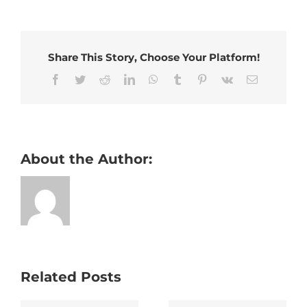
Me
Comunico
Con
El
Share This Story, Choose Your Platform!
Servicio
Facebook
Twitter
Reddit
LinkedIn
WhatsApp
Tumblr
Pinterest
Vk
Email
De
Atención
Al
Cliente
Del
About the Author:
Juego
Jetx
Related Posts