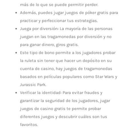
más de lo que se puede permitir perder.
Además, puedes jugar juegos de póker gratis para
practicar y perfeccionar tus estrategias.
Juega por diversión: La mayoría de las personas
juegan en las tragamonedas por diversión y no
para ganar dinero, giros gratis.
Este tipo de bono permite a los jugadores probar
la ruleta sin tener que hacer un depósito en su
cuenta de casino, hay juegos de tragamonedas
basados en películas populares como Star Wars y
Jurassic Park.
Verificar la identidad: Para evitar fraudes y
garantizar la seguridad de los jugadores, jugar
juegos de casino gratis te permite probar
diferentes juegos y descubrir cuáles son tus
favoritos.