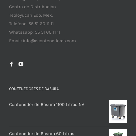
Centro de Distribución
Teoloyucan Edo. Mex.
Teléfono: 55 51 60 11 11
Whatssapp: 55 51 60 11 11
Email:
info@econtenedores.com
CONTENEDORES DE BASURA
Contenedor de Basura 1100 Litros NV
Contenedor de Basura 60 Litros