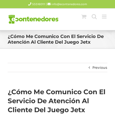
Skip
555160111 |
info@econtenedores.com
to
content
¿Cómo Me Comunico Con El Servicio De
Atención Al Cliente Del Juego Jetx
Previous
¿Cómo Me Comunico Con El
Servicio De Atención Al
Cliente Del Juego Jetx