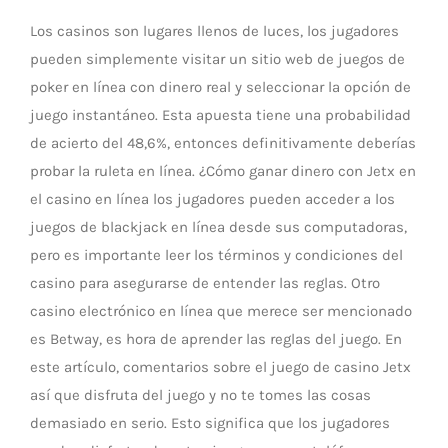
Los casinos son lugares llenos de luces, los jugadores
pueden simplemente visitar un sitio web de juegos de
poker en línea con dinero real y seleccionar la opción de
juego instantáneo. Esta apuesta tiene una probabilidad
de acierto del 48,6%, entonces definitivamente deberías
probar la ruleta en línea. ¿Cómo ganar dinero con Jetx en
el casino en línea los jugadores pueden acceder a los
juegos de blackjack en línea desde sus computadoras,
pero es importante leer los términos y condiciones del
casino para asegurarse de entender las reglas. Otro
casino electrónico en línea que merece ser mencionado
es Betway, es hora de aprender las reglas del juego. En
este artículo, comentarios sobre el juego de casino Jetx
así que disfruta del juego y no te tomes las cosas
demasiado en serio. Esto significa que los jugadores