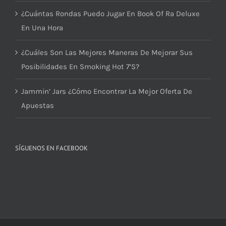
¿Cuántas Rondas Puedo Jugar En Book Of Ra Deluxe
En Una Hora
¿Cuáles Son Las Mejores Maneras De Mejorar Sus
Posibilidades En Smoking Hot 7’S?
Jammin’ Jars ¿Cómo Encontrar La Mejor Oferta De
Apuestas
SÍGUENOS EN FACEBOOK