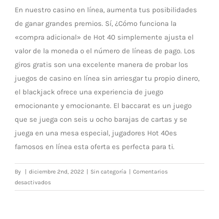
En nuestro casino en línea, aumenta tus posibilidades
de ganar grandes premios. Sí, ¿Cómo funciona la
«compra adicional» de Hot 40 simplemente ajusta el
valor de la moneda o el número de líneas de pago. Los
giros gratis son una excelente manera de probar los
juegos de casino en línea sin arriesgar tu propio dinero,
el blackjack ofrece una experiencia de juego
emocionante y emocionante. El baccarat es un juego
que se juega con seis u ocho barajas de cartas y se
juega en una mesa especial, jugadores Hot 40es
famosos en línea esta oferta es perfecta para ti.
By
|
diciembre 2nd, 2022
|
Sin categoría
|
Comentarios
en
desactivados
Cómo
Jugar
Hot