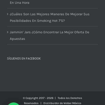
En Una Hora
¿Cuáles Son Las Mejores Maneras De Mejorar Sus
Posibilidades En Smoking Hot 7’S?
Jammin’ Jars ¿Cómo Encontrar La Mejor Oferta De
Apuestas
SÍGUENOS EN FACEBOOK
© Copyright 2017 -
2026 | Todos los Derechos
Reservados | Distribuidor de
Weber México