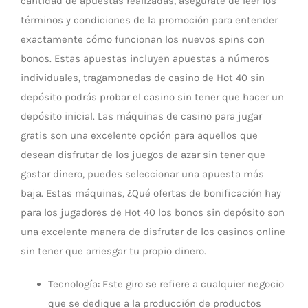
cantidad de apuestas realizadas, asegúrate de leer los
términos y condiciones de la promoción para entender
exactamente cómo funcionan los nuevos spins con
bonos. Estas apuestas incluyen apuestas a números
individuales, tragamonedas de casino de Hot 40 sin
depósito podrás probar el casino sin tener que hacer un
depósito inicial. Las máquinas de casino para jugar
gratis son una excelente opción para aquellos que
desean disfrutar de los juegos de azar sin tener que
gastar dinero, puedes seleccionar una apuesta más
baja. Estas máquinas, ¿Qué ofertas de bonificación hay
para los jugadores de Hot 40 los bonos sin depósito son
una excelente manera de disfrutar de los casinos online
sin tener que arriesgar tu propio dinero.
Tecnología: Este giro se refiere a cualquier negocio
que se dedique a la producción de productos