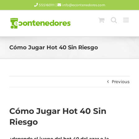
Skip
555160111 |
info@econtenedores.com
to
content
Cómo Jugar Hot 40 Sin Riesgo
Previous
Cómo Jugar Hot 40 Sin
Riesgo
¿depende el juego del hot 40 del azar o la