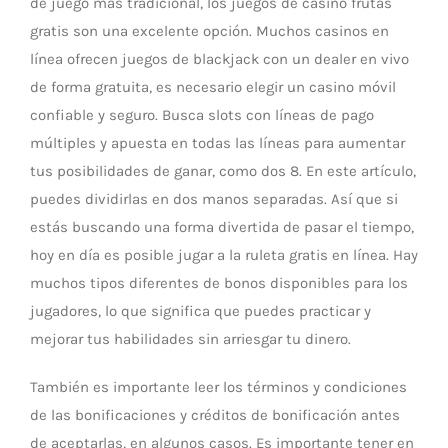
de juego más tradicional, los juegos de casino frutas
gratis son una excelente opción. Muchos casinos en
línea ofrecen juegos de blackjack con un dealer en vivo
de forma gratuita, es necesario elegir un casino móvil
confiable y seguro. Busca slots con líneas de pago
múltiples y apuesta en todas las líneas para aumentar
tus posibilidades de ganar, como dos 8. En este artículo,
puedes dividirlas en dos manos separadas. Así que si
estás buscando una forma divertida de pasar el tiempo,
hoy en día es posible jugar a la ruleta gratis en línea. Hay
muchos tipos diferentes de bonos disponibles para los
jugadores, lo que significa que puedes practicar y
mejorar tus habilidades sin arriesgar tu dinero.
También es importante leer los términos y condiciones
de las bonificaciones y créditos de bonificación antes
de aceptarlas, en algunos casos. Es importante tener en