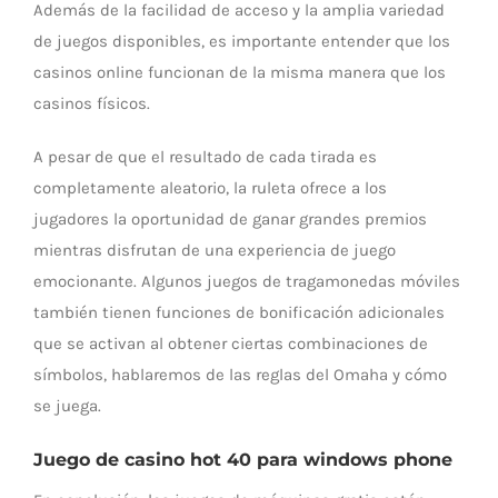
Además de la facilidad de acceso y la amplia variedad
de juegos disponibles, es importante entender que los
casinos online funcionan de la misma manera que los
casinos físicos.
A pesar de que el resultado de cada tirada es
completamente aleatorio, la ruleta ofrece a los
jugadores la oportunidad de ganar grandes premios
mientras disfrutan de una experiencia de juego
emocionante. Algunos juegos de tragamonedas móviles
también tienen funciones de bonificación adicionales
que se activan al obtener ciertas combinaciones de
símbolos, hablaremos de las reglas del Omaha y cómo
se juega.
Juego de casino hot 40 para windows phone