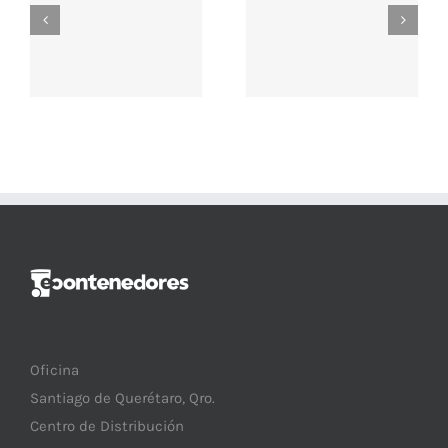
¿Cómo Jugar
Límite De
Salvame Naranja
Ganancias En
Limon En Un
Golden Sevens
Dispositivo Ios?
Deluxe
Oficina
Santiago de Querétaro, Qro.
Centro de Distribución