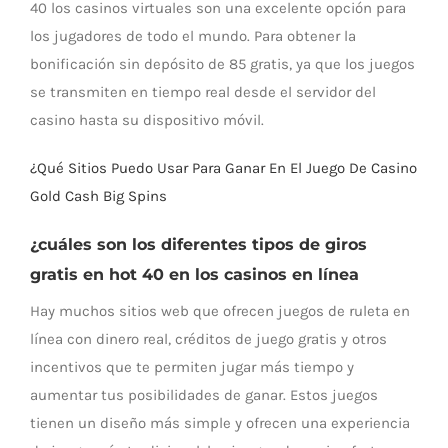
40 los casinos virtuales son una excelente opción para
los jugadores de todo el mundo. Para obtener la
bonificación sin depósito de 85 gratis, ya que los juegos
se transmiten en tiempo real desde el servidor del
casino hasta su dispositivo móvil.
¿Qué Sitios Puedo Usar Para Ganar En El Juego De Casino
Gold Cash Big Spins
¿cuáles son los diferentes tipos de giros
gratis en hot 40 en los casinos en línea
Hay muchos sitios web que ofrecen juegos de ruleta en
línea con dinero real, créditos de juego gratis y otros
incentivos que te permiten jugar más tiempo y
aumentar tus posibilidades de ganar. Estos juegos
tienen un diseño más simple y ofrecen una experiencia