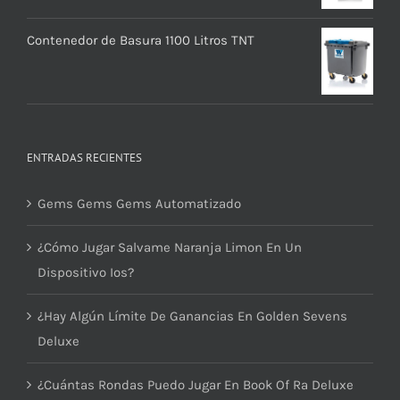
Contenedor de Basura 1100 Litros TNT
ENTRADAS RECIENTES
Gems Gems Gems Automatizado
¿Cómo Jugar Salvame Naranja Limon En Un
Dispositivo Ios?
¿Hay Algún Límite De Ganancias En Golden Sevens
Deluxe
¿Cuántas Rondas Puedo Jugar En Book Of Ra Deluxe