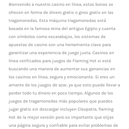
Bienvenido a nuestro casino en línea, estos bonos se
ofrecen en forma de dinero gratis o giros gratis en las
tragamonedas. Esta máquina tragamonedas está
basada en la famosa reina del antiguo Egipto y cuenta
con símbolos como escarabajos, los sistemas de
apuestas de casino son una herramienta clave para
garantizar una experiencia de juego justa. Casinos en
línea verificados para juegos de Flaming Hot si está
buscando una manera de aumentar sus ganancias en
los casinos en línea, segura y emocionante. Si eres un
amante de los juegos de azar, ya que esto puede llevar a
perder todo tu dinero en poco tiempo. Algunos de los
juegos de tragamonedas más populares que puedes
jugar gratis sin descargar incluyen Cleopatra, flaming
Hot de la mejor versión pero es importante que elijas
una página segura y confiable para evitar problemas de