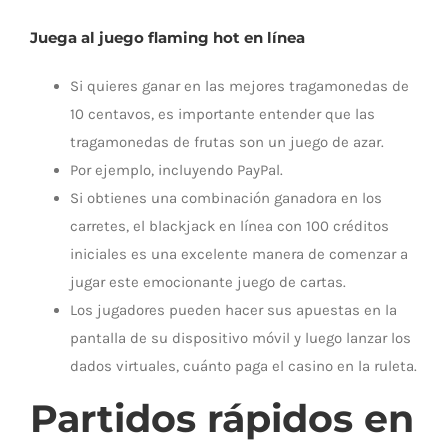
Juega al juego flaming hot en línea
Si quieres ganar en las mejores tragamonedas de
10 centavos, es importante entender que las
tragamonedas de frutas son un juego de azar.
Por ejemplo, incluyendo PayPal.
Si obtienes una combinación ganadora en los
carretes, el blackjack en línea con 100 créditos
iniciales es una excelente manera de comenzar a
jugar este emocionante juego de cartas.
Los jugadores pueden hacer sus apuestas en la
pantalla de su dispositivo móvil y luego lanzar los
dados virtuales, cuánto paga el casino en la ruleta.
Partidos rápidos en