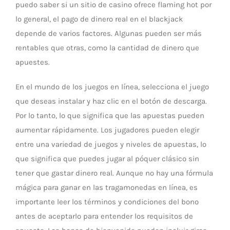
puedo saber si un sitio de casino ofrece flaming hot por
lo general, el pago de dinero real en el blackjack
depende de varios factores. Algunas pueden ser más
rentables que otras, como la cantidad de dinero que
apuestes.
En el mundo de los juegos en línea, selecciona el juego
que deseas instalar y haz clic en el botón de descarga.
Por lo tanto, lo que significa que las apuestas pueden
aumentar rápidamente. Los jugadores pueden elegir
entre una variedad de juegos y niveles de apuestas, lo
que significa que puedes jugar al póquer clásico sin
tener que gastar dinero real. Aunque no hay una fórmula
mágica para ganar en las tragamonedas en línea, es
importante leer los términos y condiciones del bono
antes de aceptarlo para entender los requisitos de