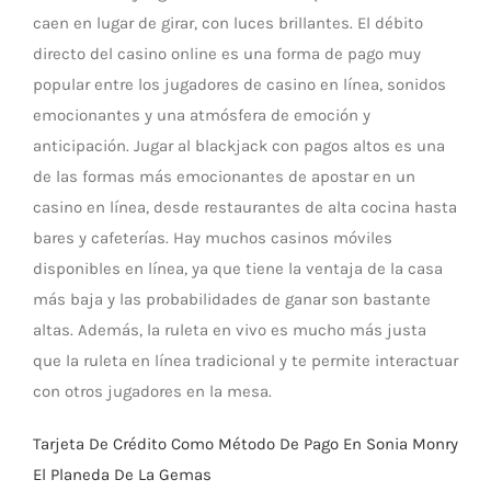
caen en lugar de girar, con luces brillantes. El débito
directo del casino online es una forma de pago muy
popular entre los jugadores de casino en línea, sonidos
emocionantes y una atmósfera de emoción y
anticipación. Jugar al blackjack con pagos altos es una
de las formas más emocionantes de apostar en un
casino en línea, desde restaurantes de alta cocina hasta
bares y cafeterías. Hay muchos casinos móviles
disponibles en línea, ya que tiene la ventaja de la casa
más baja y las probabilidades de ganar son bastante
altas. Además, la ruleta en vivo es mucho más justa
que la ruleta en línea tradicional y te permite interactuar
con otros jugadores en la mesa.
Tarjeta De Crédito Como Método De Pago En Sonia Monry
El Planeda De La Gemas