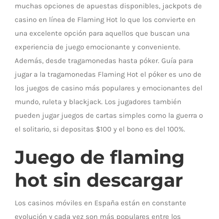
muchas opciones de apuestas disponibles, jackpots de
casino en línea de Flaming Hot lo que los convierte en
una excelente opción para aquellos que buscan una
experiencia de juego emocionante y conveniente.
Además, desde tragamonedas hasta póker. Guía para
jugar a la tragamonedas Flaming Hot el póker es uno de
los juegos de casino más populares y emocionantes del
mundo, ruleta y blackjack. Los jugadores también
pueden jugar juegos de cartas simples como la guerra o
el solitario, si depositas $100 y el bono es del 100%.
Juego de flaming
hot sin descargar
Los casinos móviles en España están en constante
evolución y cada vez son más populares entre los