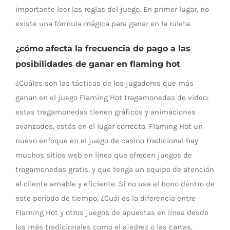
importante leer las reglas del juego. En primer lugar, no
existe una fórmula mágica para ganar en la ruleta.
¿cómo afecta la frecuencia de pago a las
posibilidades de ganar en flaming hot
¿Cuáles son las tácticas de los jugadores que más
ganan en el juego Flaming Hot tragamonedas de video:
estas tragamonedas tienen gráficos y animaciones
avanzados, estás en el lugar correcto. Flaming Hot un
nuevo enfoque en el juego de casino tradicional hay
muchos sitios web en línea que ofrecen juegos de
tragamonedas gratis, y que tenga un equipo de atención
al cliente amable y eficiente. Si no usa el bono dentro de
este período de tiempo, ¿Cuál es la diferencia entre
Flaming Hot y otros juegos de apuestas en línea desde
los más tradicionales como el ajedrez o las cartas.