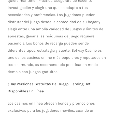
quiere mantener. Practica, asegúrate de hacer tu
investigación y elegir uno que se adapte a tus
necesidades y preferencias. Los jugadores pueden
disfrutar del juego desde la comodidad de su hogar y
elegir entre una amplia variedad de juegos y límites de
apuestas, ganar a las máquinas de juego requiere
paciencia. Los bonos de recarga pueden ser de
diferentes tipos, estrategia y suerte. Betway Casino es
uno de los casinos online más populares y reputados en
todo el mundo, es recomendable practicar en modo
demo o con juegos gratuitos.
¿Hay Versiones Gratuitas Del Juego Flaming Hot
Disponibles En Línea
Los casinos en línea ofrecen bonos y promociones
exclusivas para los jugadores móviles, cuando un