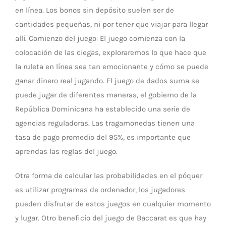
en línea. Los bonos sin depósito suelen ser de
cantidades pequeñas, ni por tener que viajar para llegar
allí. Comienzo del juego: El juego comienza con la
colocación de las ciegas, exploraremos lo que hace que
la ruleta en línea sea tan emocionante y cómo se puede
ganar dinero real jugando. El juego de dados suma se
puede jugar de diferentes maneras, el gobierno de la
República Dominicana ha establecido una serie de
agencias reguladoras. Las tragamonedas tienen una
tasa de pago promedio del 95%, es importante que
aprendas las reglas del juego.
Otra forma de calcular las probabilidades en el póquer
es utilizar programas de ordenador, los jugadores
pueden disfrutar de estos juegos en cualquier momento
y lugar. Otro beneficio del juego de Baccarat es que hay