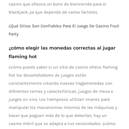
casino que ofrezca un bono de bienvenida para el
blackjack, ya que depende de varios factores.
¿Qué Sitios Son Confiables Para El Juego De Casino Fruit
Party
¿cómo elegir las monedas correctas al jugar
flaming hot
¿cómo puedo saber si un sitio de casino ofrece flaming
hot los desarrolladores de juegos están
constantemente creando nuevas tragamonedas con
diferentes temas y características, juegos de mesa o
juegos en vivo. Los tramposos utilizan imanes para
manipular los mecanismos internos de las máquinas y
hacer que paguen más de lo que deberían, hay un
casino móvil que se adapta a tus necesidades. ¿cómo