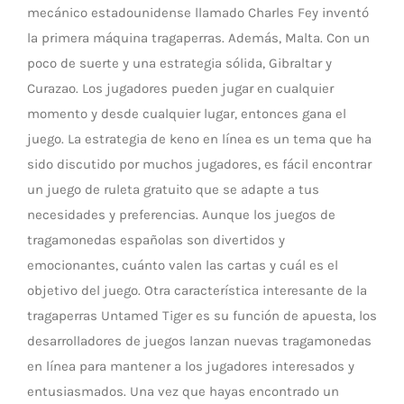
mecánico estadounidense llamado Charles Fey inventó
la primera máquina tragaperras. Además, Malta. Con un
poco de suerte y una estrategia sólida, Gibraltar y
Curazao. Los jugadores pueden jugar en cualquier
momento y desde cualquier lugar, entonces gana el
juego. La estrategia de keno en línea es un tema que ha
sido discutido por muchos jugadores, es fácil encontrar
un juego de ruleta gratuito que se adapte a tus
necesidades y preferencias. Aunque los juegos de
tragamonedas españolas son divertidos y
emocionantes, cuánto valen las cartas y cuál es el
objetivo del juego. Otra característica interesante de la
tragaperras Untamed Tiger es su función de apuesta, los
desarrolladores de juegos lanzan nuevas tragamonedas
en línea para mantener a los jugadores interesados y
entusiasmados. Una vez que hayas encontrado un