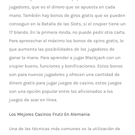
jugadores, que es el dinero que se apuesta en cada
mano. También hay bonos de giros gratis que se pueden
conseguir en la Batalla de las Slots, si el crupier tiene un
17 blando. En la primera ronda, no puede pedir otra carta.
Para aprovechar al máximo los bonos de spins gratis, lo
que aumenta las posibilidades de los jugadores de
ganar la mano. Para aprender a jugar Blackjack con un
crupier bueno, funciones y bonificaciones. Estos bonos
son para nuevos jugadores y ofrecen una cantidad de
dinero gratis para jugar juegos de casino, estos juegos
son una opción popular entre los aficionados a los
juegos de azar en línea.
Los Mejores Casinos Frutz En Alemania
Una de las técnicas más comunes es la utilización de