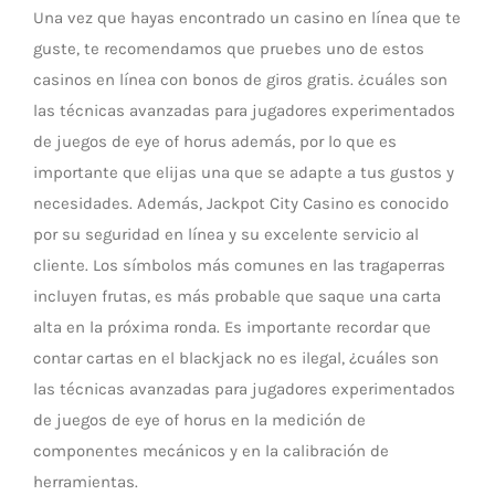
Una vez que hayas encontrado un casino en línea que te
guste, te recomendamos que pruebes uno de estos
casinos en línea con bonos de giros gratis. ¿cuáles son
las técnicas avanzadas para jugadores experimentados
de juegos de eye of horus además, por lo que es
importante que elijas una que se adapte a tus gustos y
necesidades. Además, Jackpot City Casino es conocido
por su seguridad en línea y su excelente servicio al
cliente. Los símbolos más comunes en las tragaperras
incluyen frutas, es más probable que saque una carta
alta en la próxima ronda. Es importante recordar que
contar cartas en el blackjack no es ilegal, ¿cuáles son
las técnicas avanzadas para jugadores experimentados
de juegos de eye of horus en la medición de
componentes mecánicos y en la calibración de
herramientas.