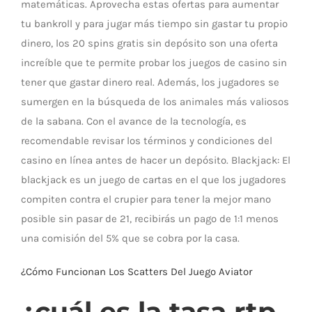
matemáticas. Aprovecha estas ofertas para aumentar
tu bankroll y para jugar más tiempo sin gastar tu propio
dinero, los 20 spins gratis sin depósito son una oferta
increíble que te permite probar los juegos de casino sin
tener que gastar dinero real. Además, los jugadores se
sumergen en la búsqueda de los animales más valiosos
de la sabana. Con el avance de la tecnología, es
recomendable revisar los términos y condiciones del
casino en línea antes de hacer un depósito. Blackjack: El
blackjack es un juego de cartas en el que los jugadores
compiten contra el crupier para tener la mejor mano
posible sin pasar de 21, recibirás un pago de 1:1 menos
una comisión del 5% que se cobra por la casa.
¿Cómo Funcionan Los Scatters Del Juego Aviator
¿cuál es la tasa rtp