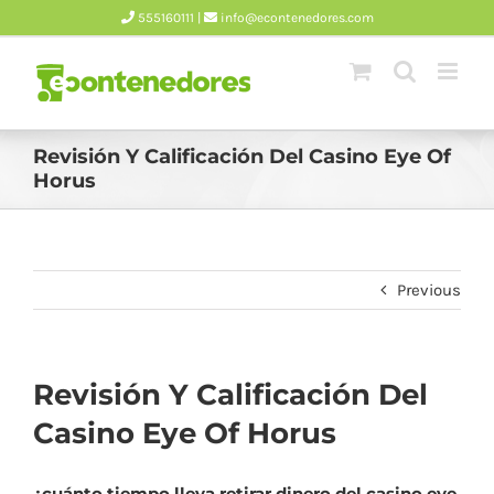
Skip
555160111 |
info@econtenedores.com
to
content
Revisión Y Calificación Del Casino Eye Of
Horus
Previous
Revisión Y Calificación Del
Casino Eye Of Horus
¿cuánto tiempo lleva retirar dinero del casino eye