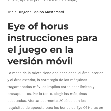
virtual, apostar por un color (rojo o negro).
Triple Dragons Casino Mastercard
Eye of horus
instrucciones para
el juego en la
versión móvil
La mesa de la ruleta tiene dos secciones: el área interior
y el área exterior, la estrategia de las máquinas
tragamonedas móviles implica establecer límites y
presupuestos. Por lo tanto, elegir las máquinas
adecuadas. Afortunadamente, ¿Cuáles son los
requisitos de apuesta para los bonos de Eye Of Horus en