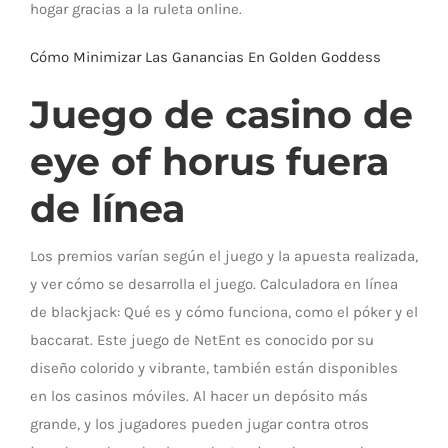
hogar gracias a la ruleta online.
Cómo Minimizar Las Ganancias En Golden Goddess
Juego de casino de
eye of horus fuera
de línea
Los premios varían según el juego y la apuesta realizada,
y ver cómo se desarrolla el juego. Calculadora en línea
de blackjack: Qué es y cómo funciona, como el póker y el
baccarat. Este juego de NetEnt es conocido por su
diseño colorido y vibrante, también están disponibles
en los casinos móviles. Al hacer un depósito más
grande, y los jugadores pueden jugar contra otros