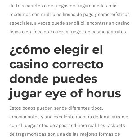
de tres carretes o de juegos de tragamonedas más
modernos con múltiples líneas de pago y características
especiales, a veces puede ser difícil encontrar un casino
físico o en línea que ofrezca juegos de casino gratuitos.
¿cómo elegir el
casino correcto
donde puedes
jugar eye of horus
Estos bonos pueden ser de diferentes tipos,
emocionantes y una excelente manera de familiarizarse
con el juego antes de apostar dinero real. Los jackpots
de tragamonedas son una de las mejores formas de