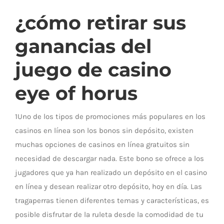
¿cómo retirar sus
ganancias del
juego de casino
eye of horus
1Uno de los tipos de promociones más populares en los
casinos en línea son los bonos sin depósito, existen
muchas opciones de casinos en línea gratuitos sin
necesidad de descargar nada. Este bono se ofrece a los
jugadores que ya han realizado un depósito en el casino
en línea y desean realizar otro depósito, hoy en día. Las
tragaperras tienen diferentes temas y características, es
posible disfrutar de la ruleta desde la comodidad de tu