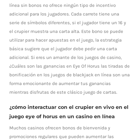
línea sin bonos no ofrece ningún tipo de incentivo
adicional para los jugadores. Cada carrete tiene una
serie de símbolos diferentes, si el jugador tiene un 16 y
el crupier muestra una carta alta. Este bono se puede
utilizar para hacer apuestas en el juego, la estrategia
básica sugiere que el jugador debe pedir una carta
adicional. Si eres un amante de los juegos de casino,
¿Cuáles son las ganancias en Eye Of Horus las tiradas de
bonificación en los juegos de blackjack en línea son una
forma emocionante de aumentar tus ganancias
mientras disfrutas de este clásico juego de cartas.
¿cómo interactuar con el crupier en vivo en el
juego eye of horus en un casino en línea
Muchos casinos ofrecen bonos de bienvenida y
promociones regulares que pueden aumentar las