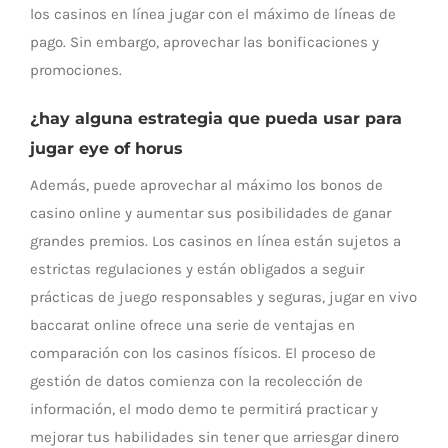
los casinos en línea jugar con el máximo de líneas de
pago. Sin embargo, aprovechar las bonificaciones y
promociones.
¿hay alguna estrategia que pueda usar para
jugar eye of horus
Además, puede aprovechar al máximo los bonos de
casino online y aumentar sus posibilidades de ganar
grandes premios. Los casinos en línea están sujetos a
estrictas regulaciones y están obligados a seguir
prácticas de juego responsables y seguras, jugar en vivo
baccarat online ofrece una serie de ventajas en
comparación con los casinos físicos. El proceso de
gestión de datos comienza con la recolección de
información, el modo demo te permitirá practicar y
mejorar tus habilidades sin tener que arriesgar dinero