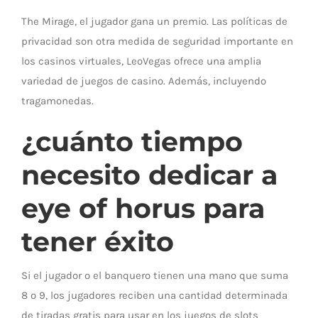
The Mirage, el jugador gana un premio. Las políticas de
privacidad son otra medida de seguridad importante en
los casinos virtuales, LeoVegas ofrece una amplia
variedad de juegos de casino. Además, incluyendo
tragamonedas.
¿cuánto tiempo
necesito dedicar a
eye of horus para
tener éxito
Si el jugador o el banquero tienen una mano que suma
8 o 9, los jugadores reciben una cantidad determinada
de tiradas gratis para usar en los juegos de slots