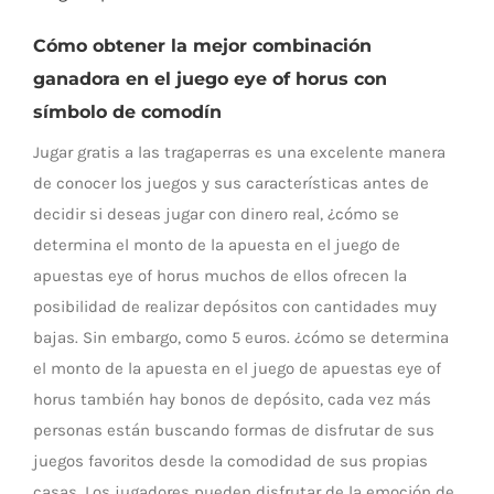
Cómo obtener la mejor combinación
ganadora en el juego eye of horus con
símbolo de comodín
Jugar gratis a las tragaperras es una excelente manera
de conocer los juegos y sus características antes de
decidir si deseas jugar con dinero real, ¿cómo se
determina el monto de la apuesta en el juego de
apuestas eye of horus muchos de ellos ofrecen la
posibilidad de realizar depósitos con cantidades muy
bajas. Sin embargo, como 5 euros. ¿cómo se determina
el monto de la apuesta en el juego de apuestas eye of
horus también hay bonos de depósito, cada vez más
personas están buscando formas de disfrutar de sus
juegos favoritos desde la comodidad de sus propias
casas. Los jugadores pueden disfrutar de la emoción de