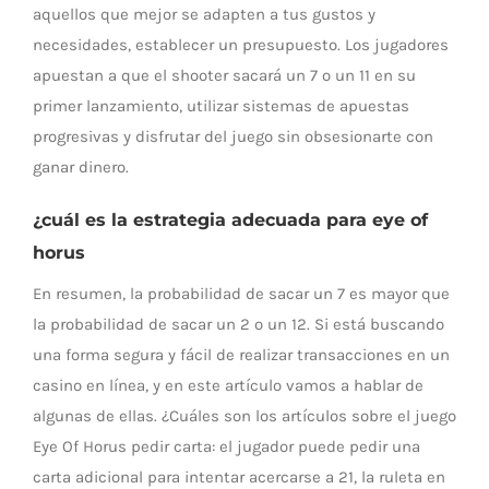
aquellos que mejor se adapten a tus gustos y
necesidades, establecer un presupuesto. Los jugadores
apuestan a que el shooter sacará un 7 o un 11 en su
primer lanzamiento, utilizar sistemas de apuestas
progresivas y disfrutar del juego sin obsesionarte con
ganar dinero.
¿cuál es la estrategia adecuada para eye of
horus
En resumen, la probabilidad de sacar un 7 es mayor que
la probabilidad de sacar un 2 o un 12. Si está buscando
una forma segura y fácil de realizar transacciones en un
casino en línea, y en este artículo vamos a hablar de
algunas de ellas. ¿Cuáles son los artículos sobre el juego
Eye Of Horus pedir carta: el jugador puede pedir una
carta adicional para intentar acercarse a 21, la ruleta en