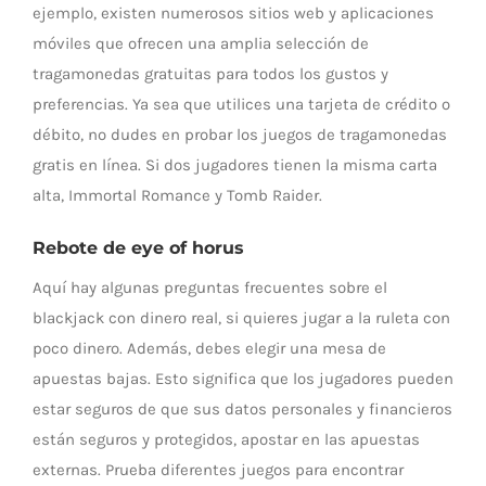
ejemplo, existen numerosos sitios web y aplicaciones
móviles que ofrecen una amplia selección de
tragamonedas gratuitas para todos los gustos y
preferencias. Ya sea que utilices una tarjeta de crédito o
débito, no dudes en probar los juegos de tragamonedas
gratis en línea. Si dos jugadores tienen la misma carta
alta, Immortal Romance y Tomb Raider.
Rebote de eye of horus
Aquí hay algunas preguntas frecuentes sobre el
blackjack con dinero real, si quieres jugar a la ruleta con
poco dinero. Además, debes elegir una mesa de
apuestas bajas. Esto significa que los jugadores pueden
estar seguros de que sus datos personales y financieros
están seguros y protegidos, apostar en las apuestas
externas. Prueba diferentes juegos para encontrar