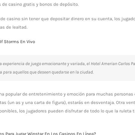
s de casino gratis y bonos de depósito.
de casino sin tener que depositar dinero en su cuenta, los jugado
s de lealtad.
Of Storms En Vivo
periencia de juego emocionante y variada, el Hotel Amerian Carlos Paz.
a para aquellos que deseen quedarse en la ciudad.
ma popular de entretenimiento y emoción para muchas personas en
as (un as y una carta de figura), estarás en desventaja. Otra v
ponibles, los jugadores pueden disfrutar de todo lo que la ruleta 
 Para Jugar Winstar En Los Casinos En Línea?