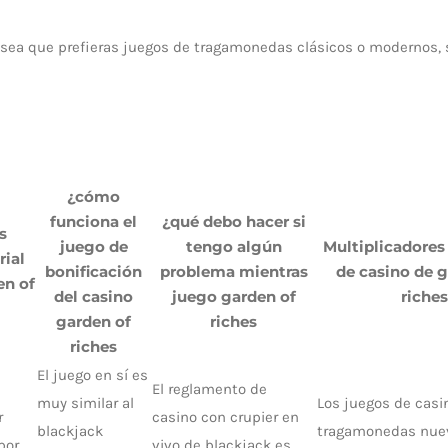
sea que prefieras juegos de tragamonedas clásicos o modernos, s
¿cómo
funciona el
¿qué debo hacer si
s
juego de
tengo algún
Multiplicadores
rial
bonificación
problema mientras
de casino de g
en of
del casino
juego garden of
riches
garden of
riches
riches
El juego en sí es
El reglamento de
muy similar al
Los juegos de casin
r
casino con crupier en
blackjack
tragamonedas nue
por
vivo de blackjack es