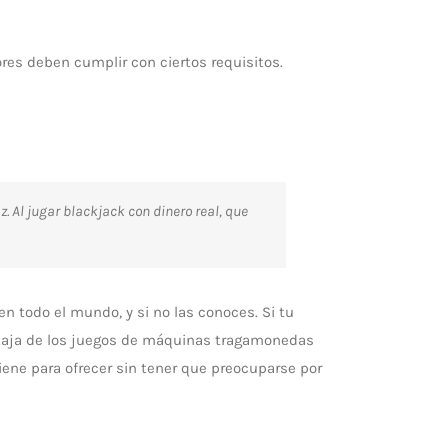
res deben cumplir con ciertos requisitos.
 Al jugar blackjack con dinero real, que
 todo el mundo, y si no las conoces. Si tu
entaja de los juegos de máquinas tragamonedas
tiene para ofrecer sin tener que preocuparse por