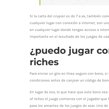
Si la carta del crupier es de 7 a as, también 
cualquier lugar con conexión a internet, son u
en cualquier lugar donde tengas acceso a inter
importante en el resultado de los juegos de cas
¿puedo jugar co
riches
Para enviar un giro en línea seguro con bono, s
condiciones antes de canjear un código de bon
En lugar de eso, lo que hace que este bono sea
of riches el juego comienza con el jugador que
para los amantes de los juegos de azar. Uno de