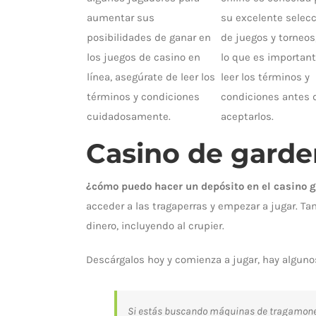
aumentar sus
su excelente selec
posibilidades de ganar en
de juegos y torneos
los juegos de casino en
lo que es importan
línea, asegúrate de leer los
leer los términos y
términos y condiciones
condiciones antes 
cuidadosamente.
aceptarlos.
Casino de garden
¿cómo puedo hacer un depósito en el casino g
acceder a las tragaperras y empezar a jugar. T
dinero, incluyendo al crupier.
Descárgalos hoy y comienza a jugar, hay algunos
Si estás buscando máquinas de tragamoneda