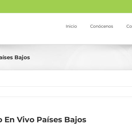
Inicio
Conócenos
Co
aíses Bajos
 En Vivo Países Bajos