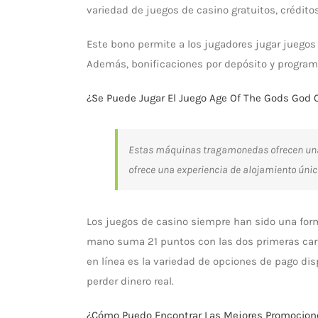
variedad de juegos de casino gratuitos, crédito
Este bono permite a los jugadores jugar juegos 
Además, bonificaciones por depósito y programa
¿Se Puede Jugar El Juego Age Of The Gods God 
Estas máquinas tragamonedas ofrecen una ex
ofrece una experiencia de alojamiento únic
Los juegos de casino siempre han sido una for
mano suma 21 puntos con las dos primeras cart
en línea es la variedad de opciones de pago dis
perder dinero real.
¿Cómo Puedo Encontrar Las Mejores Promociones