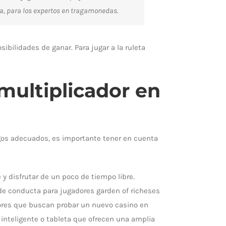
a, para los expertos en tragamonedas.
bilidades de ganar. Para jugar a la ruleta
 multiplicador en
uegos adecuados, es importante tener en cuenta
y disfrutar de un poco de tiempo libre.
 de conducta para jugadores garden of richeses
dores que buscan probar un nuevo casino en
 inteligente o tableta que ofrecen una amplia