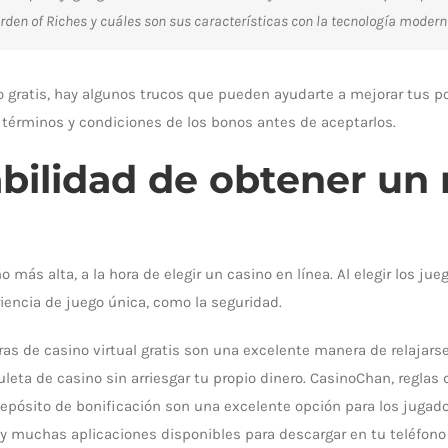
den of Riches y cuáles son sus características con la tecnología modern
gratis, hay algunos trucos que pueden ayudarte a mejorar tus posi
os términos y condiciones de los bonos antes de aceptarlos.
abilidad de obtener un
más alta, a la hora de elegir un casino en línea. Al elegir los j
iencia de juego única, como la seguridad.
s de casino virtual gratis son una excelente manera de relajarse 
leta de casino sin arriesgar tu propio dinero. CasinoChan, reglas
 depósito de bonificación son una excelente opción para los juga
Hay muchas aplicaciones disponibles para descargar en tu teléfono