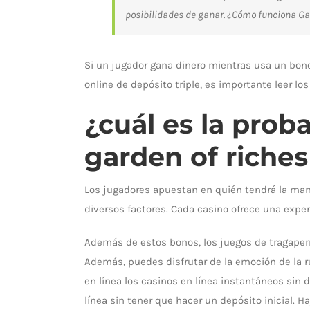
posibilidades de ganar. ¿Cómo funciona Gar
Si un jugador gana dinero mientras usa un bono 
online de depósito triple, es importante leer l
¿cuál es la prob
garden of riches
Los jugadores apuestan en quién tendrá la mano 
diversos factores. Cada casino ofrece una exper
Además de estos bonos, los juegos de tragaperra
Además, puedes disfrutar de la emoción de la ru
en línea los casinos en línea instantáneos sin
línea sin tener que hacer un depósito inicial. 