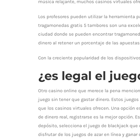
música relajante, muchos casinos virtuales ofr
Los profesores pueden utilizar la herramienta pa
tragamonedas gratis 5 tambores son una excele
ciudad donde se pueden encontrar tragamonedas. 
dinero al retener un porcentaje de las apuestas
Con la creciente popularidad de los dispositivo
¿es legal el jueg
Otro casino online que merece la pena menciona
juego sin tener que gastar dinero. Estos juego
que los casinos virtuales ofrecen. Una opción 
de dinero real, registrarse es la mejor opción.
depósito, selecciona el juego de blackjack que
disfrutar de los juegos de azar en línea y ganar 