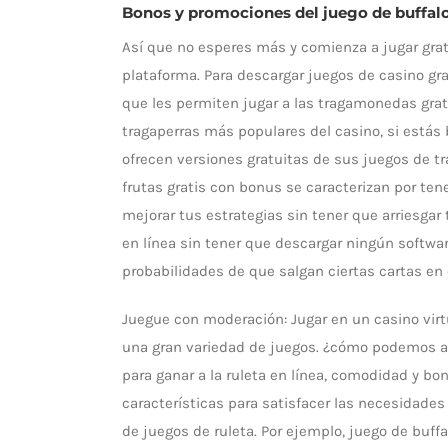
Bonos y promociones del juego de buffal
Así que no esperes más y comienza a jugar grat
plataforma. Para descargar juegos de casino g
que les permiten jugar a las tragamonedas grati
tragaperras más populares del casino, si está
ofrecen versiones gratuitas de sus juegos de t
frutas gratis con bonus se caracterizan por te
mejorar tus estrategias sin tener que arriesgar
en línea sin tener que descargar ningún softwar
probabilidades de que salgan ciertas cartas en e
Juegue con moderación: Jugar en un casino virt
una gran variedad de juegos. ¿cómo podemos aum
para ganar a la ruleta en línea, comodidad y b
características para satisfacer las necesidades
de juegos de ruleta. Por ejemplo, juego de buffa