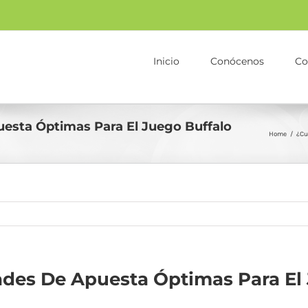
Inicio
Conócenos
Co
uesta Óptimas Para El Juego Buffalo
Home
/
¿Cu
ades De Apuesta Óptimas Para El 