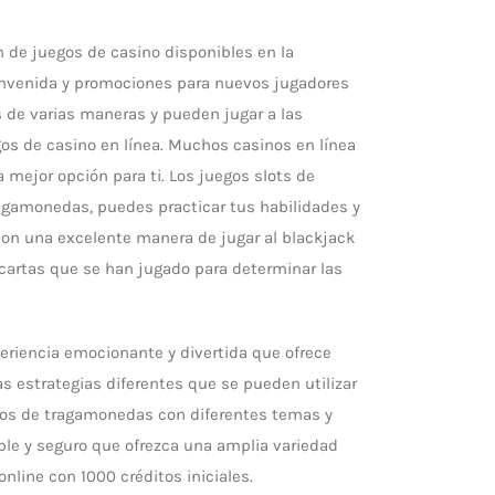
n de juegos de casino disponibles en la
ienvenida y promociones para nuevos jugadores
s de varias maneras y pueden jugar a las
s de casino en línea. Muchos casinos en línea
mejor opción para ti. Los juegos slots de
ragamonedas, puedes practicar tus habilidades y
 son una excelente manera de jugar al blackjack
s cartas que se han jugado para determinar las
periencia emocionante y divertida que ofrece
 estrategias diferentes que se pueden utilizar
egos de tragamonedas con diferentes temas y
able y seguro que ofrezca una amplia variedad
online con 1000 créditos iniciales.