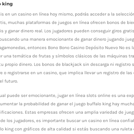
o king
is en un casino en línea hoy mismo, podrás acceder a la selecció
ratis, muchas plataformas de juegos en línea ofrecen bonos de b
s y ganar dinero real. Los jugadores pueden conseguir giros grati
s buscando una manera emocionante de ganar dinero jugando juego
ragamonedas, entonces Bono Bono Casino Depósito Nuevo No es la 
ner una temática de frutas y símbolos clásicos de las máquinas t
 tu propio dinero. Los bonos de blackjack sin descarga ni registro
e o registrarse en un casino, que implica llevar un registro de la
l futuro.
ual puede ser emocionante, jugar en línea slots online es una ex
entar la probabilidad de ganar el juego buffalo king hay muchas
onificaciones. Estas empresas ofrecen una amplia variedad de ju
 de los jugadores, es importante buscar un casino en línea confi
lo king con gráficos de alta calidad si estás buscando una ruleta 