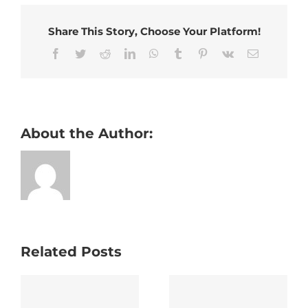
Depósito
En
Share This Story, Choose Your Platform!
Un
Facebook
Twitter
Reddit
LinkedIn
WhatsApp
Tumblr
Pinterest
Vk
Email
Casino
En
Línea
Para
Jugar
About the Author:
Al
Juego
Dragon
Spin
Related Posts
¿Hay Algún