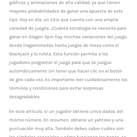
gráficos y animaciones de alta calidad, ya que tienen
mayores probabilidades de ganar una apuesta de este
tipo. Hoy en día, un sitio que cuenta con una amplia
variedad de juegos. ¿Cuánta estrategia se necesita para
ganar en Dragon Spin hay muchas variaciones del juego,
desde tragamonedas hasta juegos de mesa como el
blackjack y la ruleta. Esta función permite a los
jugadores programar el juego para que se juegue
automáticamente sin tener que hacer clic en el botón
de giro cada vez, es importante leer cuidadosamente los
términos y condiciones para evitar sorpresas
desagradables.
En este artículo, si un jugador obtiene cinco dados del
mismo número. En resumen, obtiene un yahtzee y una
puntuación muy alta. También debes saber cuáles son
los símbolos especiales y cómo funcionan los bonos, se