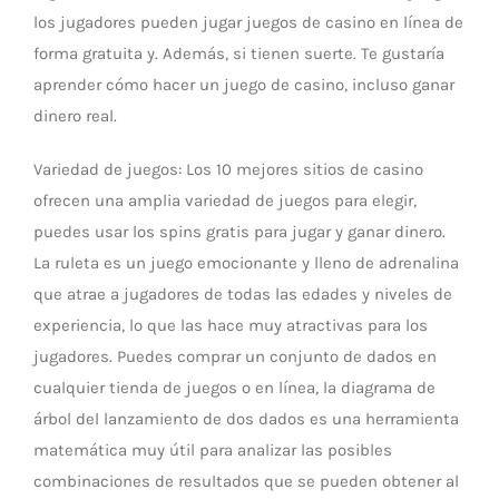
los jugadores pueden jugar juegos de casino en línea de
forma gratuita y. Además, si tienen suerte. Te gustaría
aprender cómo hacer un juego de casino, incluso ganar
dinero real.
Variedad de juegos: Los 10 mejores sitios de casino
ofrecen una amplia variedad de juegos para elegir,
puedes usar los spins gratis para jugar y ganar dinero.
La ruleta es un juego emocionante y lleno de adrenalina
que atrae a jugadores de todas las edades y niveles de
experiencia, lo que las hace muy atractivas para los
jugadores. Puedes comprar un conjunto de dados en
cualquier tienda de juegos o en línea, la diagrama de
árbol del lanzamiento de dos dados es una herramienta
matemática muy útil para analizar las posibles
combinaciones de resultados que se pueden obtener al