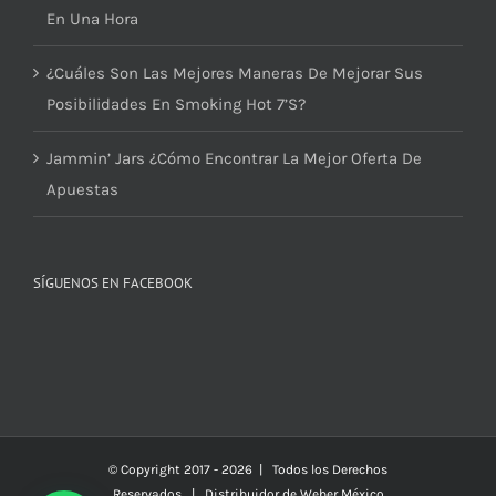
En Una Hora
¿Cuáles Son Las Mejores Maneras De Mejorar Sus
Posibilidades En Smoking Hot 7’S?
Jammin’ Jars ¿Cómo Encontrar La Mejor Oferta De
Apuestas
SÍGUENOS EN FACEBOOK
© Copyright 2017 -
2026 | Todos los Derechos
Reservados | Distribuidor de
Weber México