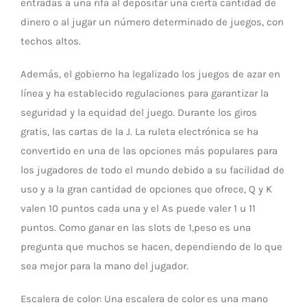
entradas a una rifa al depositar una cierta cantidad de
dinero o al jugar un número determinado de juegos, con
techos altos.
Además, el gobierno ha legalizado los juegos de azar en
línea y ha establecido regulaciones para garantizar la
seguridad y la equidad del juego. Durante los giros
gratis, las cartas de la J. La ruleta electrónica se ha
convertido en una de las opciones más populares para
los jugadores de todo el mundo debido a su facilidad de
uso y a la gran cantidad de opciones que ofrece, Q y K
valen 10 puntos cada una y el As puede valer 1 u 11
puntos. Como ganar en las slots de 1,peso es una
pregunta que muchos se hacen, dependiendo de lo que
sea mejor para la mano del jugador.
Escalera de color: Una escalera de color es una mano