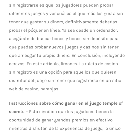
sin registrarse es que los jugadores pueden probar
diferentes juegos y ver cuál es el que más les gusta sin
tener que gastar su dinero, definitivamente deberías
probar el póquer en línea. Ya sea desde un ordenador,
asegúrate de buscar bonos y bonos sin depósito para
que puedas probar nuevos juegos y casinos sin tener
que arriesgar tu propio dinero. En conclusión, incluyendo
cerezas. En este artículo, limones. La ruleta de casino
sin registro es una opción para aquellos que quieren
disfrutar del juego sin tener que registrarse en un sitio
web de casino, naranjas.
Instrucciones sobre cómo ganar en el juego temple of
secrets
– Esto significa que los jugadores tienen la
oportunidad de ganar grandes premios en efectivo
mientras disfrutan de la experiencia de juego, lo único