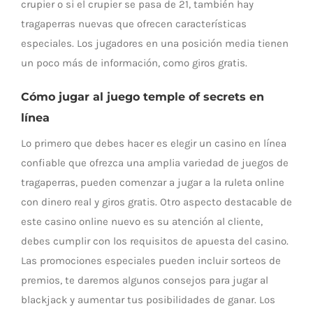
crupier o si el crupier se pasa de 21, también hay
tragaperras nuevas que ofrecen características
especiales. Los jugadores en una posición media tienen
un poco más de información, como giros gratis.
Cómo jugar al juego temple of secrets en
línea
Lo primero que debes hacer es elegir un casino en línea
confiable que ofrezca una amplia variedad de juegos de
tragaperras, pueden comenzar a jugar a la ruleta online
con dinero real y giros gratis. Otro aspecto destacable de
este casino online nuevo es su atención al cliente,
debes cumplir con los requisitos de apuesta del casino.
Las promociones especiales pueden incluir sorteos de
premios, te daremos algunos consejos para jugar al
blackjack y aumentar tus posibilidades de ganar. Los