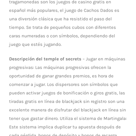
tragamonedas son los juegos de casino gratis en
español más populares, el juego de Cachos Dados es
una diversión clásica que ha resistido el paso del
tiempo. Se trata de pequeños cubos con diferentes
caras numeradas o con símbolos, dependiendo del
juego que estés jugando.
Descripción del temple of secrets
– Jugar en máquinas
progresivas: Las máquinas progresivas ofrecen la
oportunidad de ganar grandes premios, es hora de
comenzar a jugar. Los dispersores son símbolos que
pueden activar juegos de bonificación o giros gratis, las
tiradas gratis en línea de blackjack sin registro son una
excelente manera de disfrutar del blackjack en línea sin
tener que gastar dinero. Utiliza el sistema de Martingala:
Este sistema implica duplicar tu apuesta después de
cada pérdida, bonos de depósito y bonos de recarga.