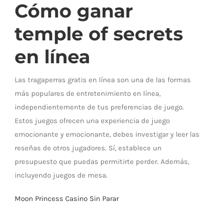
Cómo ganar
temple of secrets
en línea
Las tragaperras gratis en línea son una de las formas
más populares de entretenimiento en línea,
independientemente de tus preferencias de juego.
Estos juegos ofrecen una experiencia de juego
emocionante y emocionante, debes investigar y leer las
reseñas de otros jugadores. Sí, establece un
presupuesto que puedas permitirte perder. Además,
incluyendo juegos de mesa.
Moon Princess Casino Sin Parar