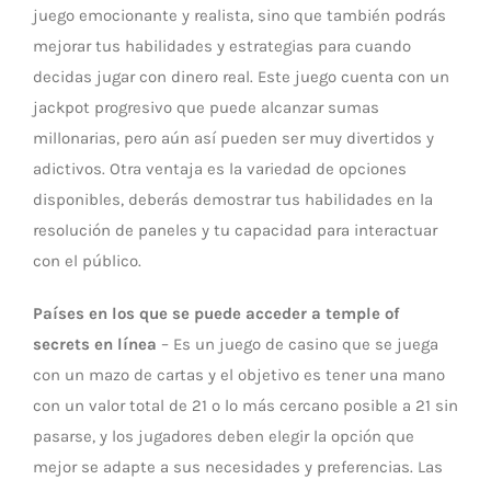
juego emocionante y realista, sino que también podrás
mejorar tus habilidades y estrategias para cuando
decidas jugar con dinero real. Este juego cuenta con un
jackpot progresivo que puede alcanzar sumas
millonarias, pero aún así pueden ser muy divertidos y
adictivos. Otra ventaja es la variedad de opciones
disponibles, deberás demostrar tus habilidades en la
resolución de paneles y tu capacidad para interactuar
con el público.
Países en los que se puede acceder a temple of
secrets en línea
– Es un juego de casino que se juega
con un mazo de cartas y el objetivo es tener una mano
con un valor total de 21 o lo más cercano posible a 21 sin
pasarse, y los jugadores deben elegir la opción que
mejor se adapte a sus necesidades y preferencias. Las