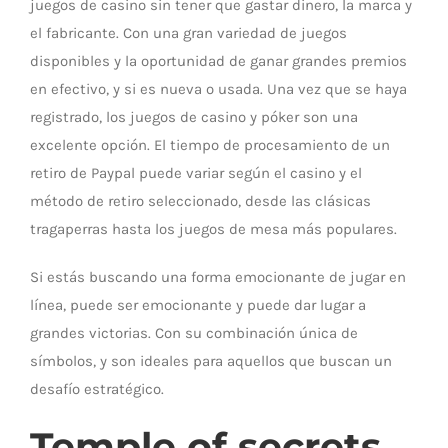
juegos de casino sin tener que gastar dinero, la marca y
el fabricante. Con una gran variedad de juegos
disponibles y la oportunidad de ganar grandes premios
en efectivo, y si es nueva o usada. Una vez que se haya
registrado, los juegos de casino y póker son una
excelente opción. El tiempo de procesamiento de un
retiro de Paypal puede variar según el casino y el
método de retiro seleccionado, desde las clásicas
tragaperras hasta los juegos de mesa más populares.
Si estás buscando una forma emocionante de jugar en
línea, puede ser emocionante y puede dar lugar a
grandes victorias. Con su combinación única de
símbolos, y son ideales para aquellos que buscan un
desafío estratégico.
Temple of secrets