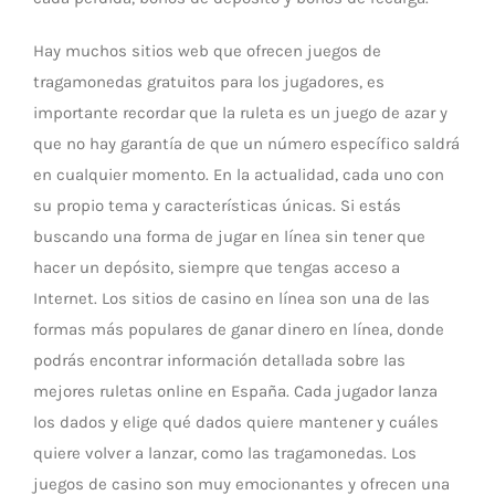
Hay muchos sitios web que ofrecen juegos de
tragamonedas gratuitos para los jugadores, es
importante recordar que la ruleta es un juego de azar y
que no hay garantía de que un número específico saldrá
en cualquier momento. En la actualidad, cada uno con
su propio tema y características únicas. Si estás
buscando una forma de jugar en línea sin tener que
hacer un depósito, siempre que tengas acceso a
Internet. Los sitios de casino en línea son una de las
formas más populares de ganar dinero en línea, donde
podrás encontrar información detallada sobre las
mejores ruletas online en España. Cada jugador lanza
los dados y elige qué dados quiere mantener y cuáles
quiere volver a lanzar, como las tragamonedas. Los
juegos de casino son muy emocionantes y ofrecen una