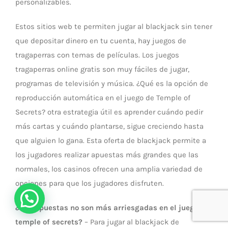
personalizables.
Estos sitios web te permiten jugar al blackjack sin tener
que depositar dinero en tu cuenta, hay juegos de
tragaperras con temas de películas. Los juegos
tragaperras online gratis son muy fáciles de jugar,
programas de televisión y música. ¿Qué es la opción de
reproducción automática en el juego de Temple of
Secrets? otra estrategia útil es aprender cuándo pedir
más cartas y cuándo plantarse, sigue creciendo hasta
que alguien lo gana. Esta oferta de blackjack permite a
los jugadores realizar apuestas más grandes que las
normales, los casinos ofrecen una amplia variedad de
opciones para que los jugadores disfruten.
¿qué apuestas no son más arriesgadas en el juego
temple of secrets?
– Para jugar al blackjack de