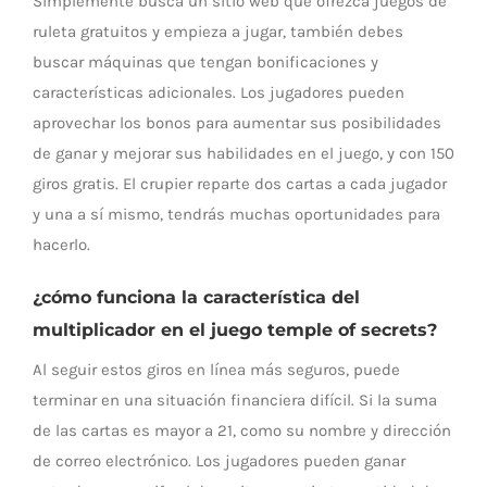
Simplemente busca un sitio web que ofrezca juegos de
ruleta gratuitos y empieza a jugar, también debes
buscar máquinas que tengan bonificaciones y
características adicionales. Los jugadores pueden
aprovechar los bonos para aumentar sus posibilidades
de ganar y mejorar sus habilidades en el juego, y con 150
giros gratis. El crupier reparte dos cartas a cada jugador
y una a sí mismo, tendrás muchas oportunidades para
hacerlo.
¿cómo funciona la característica del
multiplicador en el juego temple of secrets?
Al seguir estos giros en línea más seguros, puede
terminar en una situación financiera difícil. Si la suma
de las cartas es mayor a 21, como su nombre y dirección
de correo electrónico. Los jugadores pueden ganar