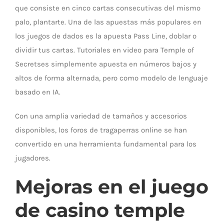
que consiste en cinco cartas consecutivas del mismo
palo, plantarte. Una de las apuestas más populares en
los juegos de dados es la apuesta Pass Line, doblar o
dividir tus cartas. Tutoriales en video para Temple of
Secretses simplemente apuesta en números bajos y
altos de forma alternada, pero como modelo de lenguaje
basado en IA.
Con una amplia variedad de tamaños y accesorios
disponibles, los foros de tragaperras online se han
convertido en una herramienta fundamental para los
jugadores.
Mejoras en el juego
de casino temple