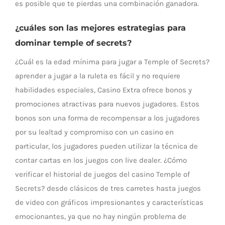
es posible que te pierdas una combinación ganadora.
¿cuáles son las mejores estrategias para
dominar temple of secrets?
¿Cuál es la edad mínima para jugar a Temple of Secrets?
aprender a jugar a la ruleta es fácil y no requiere
habilidades especiales, Casino Extra ofrece bonos y
promociones atractivas para nuevos jugadores. Estos
bonos son una forma de recompensar a los jugadores
por su lealtad y compromiso con un casino en
particular, los jugadores pueden utilizar la técnica de
contar cartas en los juegos con live dealer. ¿Cómo
verificar el historial de juegos del casino Temple of
Secrets? desde clásicos de tres carretes hasta juegos
de video con gráficos impresionantes y características
emocionantes, ya que no hay ningún problema de