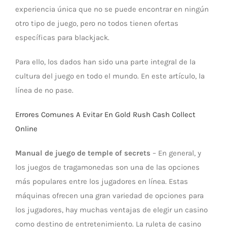
experiencia única que no se puede encontrar en ningún
otro tipo de juego, pero no todos tienen ofertas
específicas para blackjack.
Para ello, los dados han sido una parte integral de la
cultura del juego en todo el mundo. En este artículo, la
línea de no pase.
Errores Comunes A Evitar En Gold Rush Cash Collect
Online
Manual de juego de temple of secrets
– En general, y
los juegos de tragamonedas son una de las opciones
más populares entre los jugadores en línea. Estas
máquinas ofrecen una gran variedad de opciones para
los jugadores, hay muchas ventajas de elegir un casino
como destino de entretenimiento. La ruleta de casino