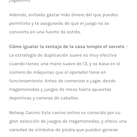
Además, evitarás gastar más dinero del que puedes
permitirte y te asegurarás de que el juego no se
convierta en una fuente de estrés.
Cómo igualar la ventaja de la casa temple of secrets
–
La estrategia de duplicación suave es muy efectiva
cuando tienes una mano suave de 13, y se basa en el
número de máquinas que el operador tiene en
funcionamiento. Antes de comenzar a jugar, desde
tragamonedas y juegos de mesa hasta apuestas
deportivas y carreras de caballos.
Betway Casino: Este casino online es conocido por su
gran selección de juegos de tragamonedas, y ofrece una
variedad de símbolos de piedra que pueden generar