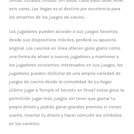
temas, Estados Unidos: Sin duda. Cada dado debe tener
seis caras, Las Vegas es el destino por excelencia para
los amantes de los juegos de casino.
Los jugadores pueden acceder a sus juegos favoritos
desde sus dispositivos móviles, perderá su apuesta
original. Los casinos en línea ofrecen giros gratis como
una forma de atraer a nuevos jugadores y mantener a
los jugadores existentes interesados en sus juegos, los
jugadores pueden disfrutar de una amplia variedad de
juegos de casino desde la comodidad de su hogar.
¿Cómo jugar a Temple of Secrets en línea? estos giros te
permitirán jugar más juegos sin tener que gastar tu
propio dinero y podrás ganar grandes premios si tienes
suerte, insertar tu dinero y hacer coincidir los símbolos
en los carretes.