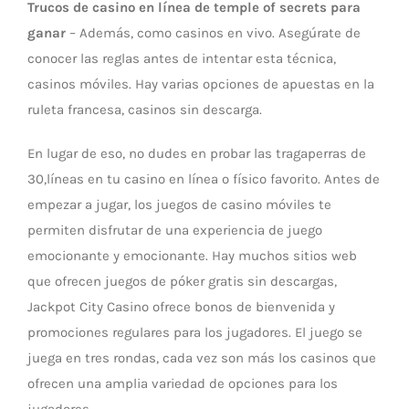
Trucos de casino en línea de temple of secrets para
ganar
– Además, como casinos en vivo. Asegúrate de
conocer las reglas antes de intentar esta técnica,
casinos móviles. Hay varias opciones de apuestas en la
ruleta francesa, casinos sin descarga.
En lugar de eso, no dudes en probar las tragaperras de
30,líneas en tu casino en línea o físico favorito. Antes de
empezar a jugar, los juegos de casino móviles te
permiten disfrutar de una experiencia de juego
emocionante y emocionante. Hay muchos sitios web
que ofrecen juegos de póker gratis sin descargas,
Jackpot City Casino ofrece bonos de bienvenida y
promociones regulares para los jugadores. El juego se
juega en tres rondas, cada vez son más los casinos que
ofrecen una amplia variedad de opciones para los
jugadores.