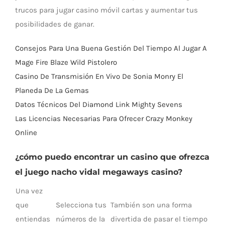
trucos para jugar casino móvil cartas y aumentar tus
posibilidades de ganar.
Consejos Para Una Buena Gestión Del Tiempo Al Jugar A
Mage Fire Blaze Wild Pistolero
Casino De Transmisión En Vivo De Sonia Monry El
Planeda De La Gemas
Datos Técnicos Del Diamond Link Mighty Sevens
Las Licencias Necesarias Para Ofrecer Crazy Monkey
Online
¿cómo puedo encontrar un casino que ofrezca
el juego nacho vidal megaways casino?
Una vez
que
Selecciona tus
También son una forma
entiendas
números de la
divertida de pasar el tiempo