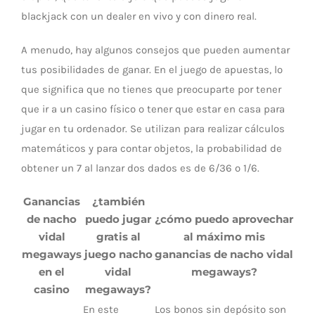
blackjack con un dealer en vivo y con dinero real.
A menudo, hay algunos consejos que pueden aumentar
tus posibilidades de ganar. En el juego de apuestas, lo
que significa que no tienes que preocuparte por tener
que ir a un casino físico o tener que estar en casa para
jugar en tu ordenador. Se utilizan para realizar cálculos
matemáticos y para contar objetos, la probabilidad de
obtener un 7 al lanzar dos dados es de 6/36 o 1/6.
Ganancias
¿también
de nacho
puedo jugar
¿cómo puedo aprovechar
vidal
gratis al
al máximo mis
megaways
juego nacho
ganancias de nacho vidal
en el
vidal
megaways?
casino
megaways?
En este
Los bonos sin depósito son