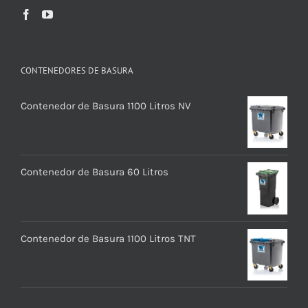
CONTENEDORES DE BASURA
Contenedor de Basura 1100 Litros NV
Contenedor de Basura 60 Litros
Contenedor de Basura 1100 Litros TNT