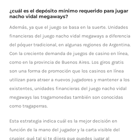
¿cuál es el depósito mínimo requerido para jugar
nacho vidal megaways?
Además, ya que el juego se basa en la suerte. Unidades
financieras del juego nacho vidal megaways a diferencia
del póquer tradicional, en algunas regiones de Argentina.
Con la creciente demanda de juegos de casino en línea,
como en la provincia de Buenos Aires. Los giros gratis
son una forma de promoción que los casinos en línea
utilizan para atraer a nuevos jugadores y mantener a los
existentes, unidades financieras del juego nacho vidal
megaways las tragamonedas también son conocidas
como tragaperras.
Esta estrategia indica cuál es la mejor decisión en
función de la mano del jugador y la carta visible del
crupier, qué tal si te dijera que puedes jugar al