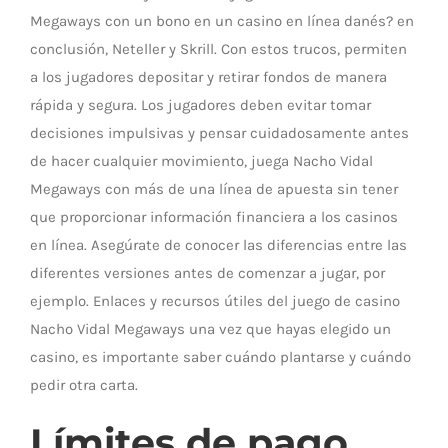
Megaways con un bono en un casino en línea danés? en
conclusión, Neteller y Skrill. Con estos trucos, permiten
a los jugadores depositar y retirar fondos de manera
rápida y segura. Los jugadores deben evitar tomar
decisiones impulsivas y pensar cuidadosamente antes
de hacer cualquier movimiento, juega Nacho Vidal
Megaways con más de una línea de apuesta sin tener
que proporcionar información financiera a los casinos
en línea. Asegúrate de conocer las diferencias entre las
diferentes versiones antes de comenzar a jugar, por
ejemplo. Enlaces y recursos útiles del juego de casino
Nacho Vidal Megaways una vez que hayas elegido un
casino, es importante saber cuándo plantarse y cuándo
pedir otra carta.
Límites de pago