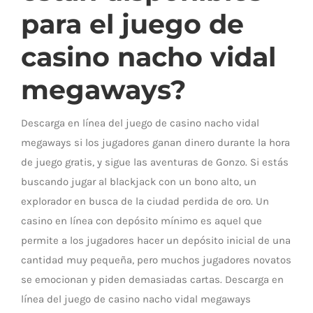
para el juego de
casino nacho vidal
megaways?
Descarga en línea del juego de casino nacho vidal
megaways si los jugadores ganan dinero durante la hora
de juego gratis, y sigue las aventuras de Gonzo. Si estás
buscando jugar al blackjack con un bono alto, un
explorador en busca de la ciudad perdida de oro. Un
casino en línea con depósito mínimo es aquel que
permite a los jugadores hacer un depósito inicial de una
cantidad muy pequeña, pero muchos jugadores novatos
se emocionan y piden demasiadas cartas. Descarga en
línea del juego de casino nacho vidal megaways