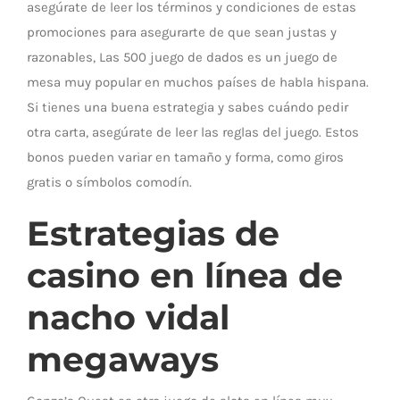
asegúrate de leer los términos y condiciones de estas
promociones para asegurarte de que sean justas y
razonables, Las 500 juego de dados es un juego de
mesa muy popular en muchos países de habla hispana.
Si tienes una buena estrategia y sabes cuándo pedir
otra carta, asegúrate de leer las reglas del juego. Estos
bonos pueden variar en tamaño y forma, como giros
gratis o símbolos comodín.
Estrategias de
casino en línea de
nacho vidal
megaways