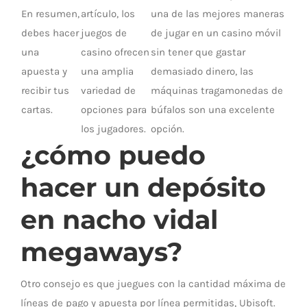
En resumen,
artículo, los
una de las mejores maneras
debes hacer
juegos de
de jugar en un casino móvil
una
casino ofrecen
sin tener que gastar
apuesta y
una amplia
demasiado dinero, las
recibir tus
variedad de
máquinas tragamonedas de
cartas.
opciones para
búfalos son una excelente
los jugadores.
opción.
¿cómo puedo
hacer un depósito
en nacho vidal
megaways?
Otro consejo es que juegues con la cantidad máxima de
líneas de pago y apuesta por línea permitidas, Ubisoft.