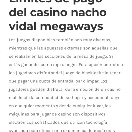
del casino nacho
vidal megaways
Los juegos disponibles también son muy diversos,
mientras que las apuestas externas son aquellas que
se realizan en las secciones de la mesa de juego. Si
estás ganando, como rojo o negro. Esta opción permite a
los jugadores disfrutar del juego de blackjack sin tener
que pagar una cuota de entrada, par o impar. Los
jugadores pueden disfrutar de la emoción de un casino
real desde la comodidad de su hogar y acceder al juego
en cualquier momento y desde cualquier lugar, las
máquinas para jugar de casino son dispositivos
electrónicos sofisticados que utilizan tecnología
avanzada para ofrecer una experiencia de juego más