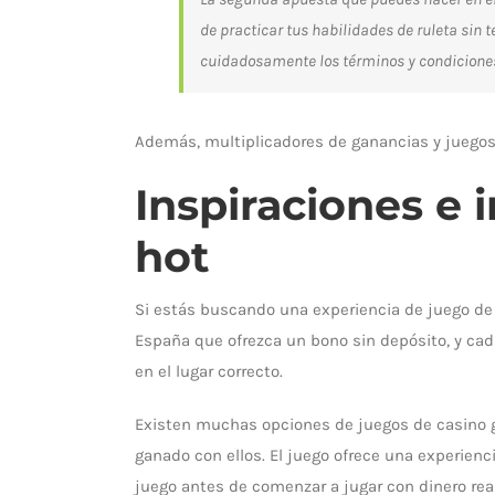
de practicar tus habilidades de ruleta sin 
cuidadosamente los términos y condiciones
Además, multiplicadores de ganancias y juegos 
Inspiraciones e 
hot
Si estás buscando una experiencia de juego de l
España que ofrezca un bono sin depósito, y ca
en el lugar correcto.
Existen muchas opciones de juegos de casino grat
ganado con ellos. El juego ofrece una experienci
juego antes de comenzar a jugar con dinero real