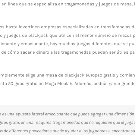
o en línea que se especializa en tragamonedas y juegos de mesa,
ros hasta invertir en empresas especializadas en transferencias 
o y juegos de blackjack que utilicen el menor número de mazos po
onante y emocionante, hay muchos juegos diferentes que se pued
os de cómo sacarle dinero a las tragamonedas pueden ser útiles pa
mplemente elige una mesa de blackjack europeo gratis y comienza
sta 50 giros gratis en Mega Moolah. Además, podrás ganar grand
ck es una apuesta lateral emocionante que puede agregar una dimensión ad
iros gratis en una máquina tragamonedas que no requieren que el jugado
 de diferentes proveedores puede ayudar a los jugadores a encontrar su 