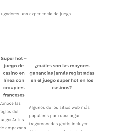
 jugadores una experiencia de juego
Super hot –
juego de
¿cuáles son las mayores
casino en
ganancias jamás registradas
línea con
en el juego super hot en los
croupiers
casinos?
franceses
Conoce las
Algunos de los sitios web más
reglas del
populares para descargar
juego: Antes
tragamonedas gratis incluyen
de empezar a