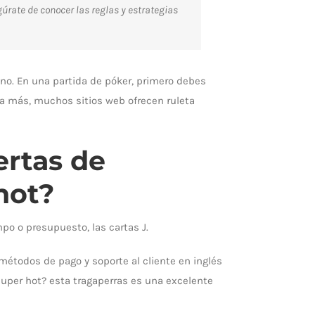
rate de conocer las reglas y estrategias
sino. En una partida de póker, primero debes
sta más, muchos sitios web ofrecen ruleta
ertas de
hot?
po o presupuesto, las cartas J.
étodos de pago y soporte al cliente en inglés
super hot? esta tragaperras es una excelente