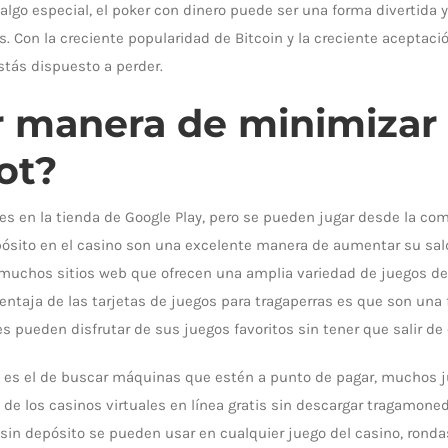
es algo especial, el poker con dinero puede ser una forma divertid
 Con la creciente popularidad de Bitcoin y la creciente aceptació
tás dispuesto a perder.
or manera de minimizar
ot?
s en la tienda de Google Play, pero se pueden jugar desde la com
epósito en el casino son una excelente manera de aumentar su sa
n muchos sitios web que ofrecen una amplia variedad de juegos de
entaja de las tarjetas de juegos para tragaperras es que son una
es pueden disfrutar de sus juegos favoritos sin tener que salir de
an es el de buscar máquinas que estén a punto de pagar, muchos
ja de los casinos virtuales en línea gratis sin descargar tragamo
 sin depósito se pueden usar en cualquier juego del casino, ronda