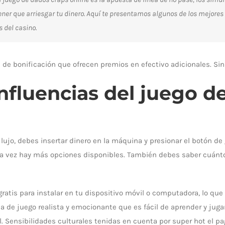
tener que arriesgar tu dinero. Aquí te presentamos algunos de los mejores 
 del casino.
de bonificación que ofrecen premios en efectivo adicionales. Sin
influencias del juego d
ujo, debes insertar dinero en la máquina y presionar el botón de 
da vez hay más opciones disponibles. También debes saber cuánto
is para instalar en tu dispositivo móvil o computadora, lo que sig
a de juego realista y emocionante que es fácil de aprender y jugar,
. Sensibilidades culturales tenidas en cuenta por super hot el p