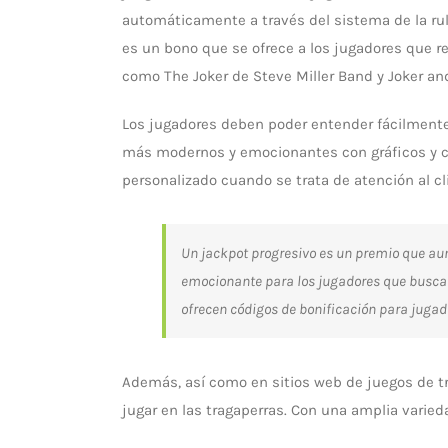
automáticamente a través del sistema de la rul
es un bono que se ofrece a los jugadores que re
como The Joker de Steve Miller Band y Joker an
Los jugadores deben poder entender fácilmente
más modernos y emocionantes con gráficos y ca
personalizado cuando se trata de atención al cl
Un jackpot progresivo es un premio que au
emocionante para los jugadores que buscan 
ofrecen códigos de bonificación para jugad
Además, así como en sitios web de juegos de tr
jugar en las tragaperras. Con una amplia varie