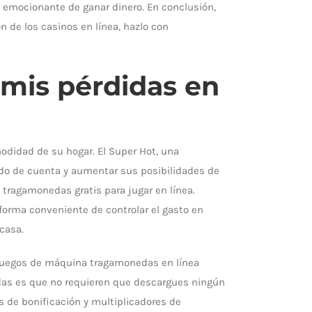
a y emocionante de ganar dinero. En conclusión,
n de los casinos en línea, hazlo con
 mis pérdidas en
odidad de su hogar. El Super Hot, una
ldo de cuenta y aumentar sus posibilidades de
 tragamonedas gratis para jugar en línea.
 forma conveniente de controlar el gasto en
 casa.
 juegos de máquina tragamonedas en línea
nedas es que no requieren que descargues ningún
s de bonificación y multiplicadores de