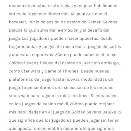
manera de practicar estrategias y mejorar habilidades
antes de jugar con dinero real. Al igual que con el
baccarat, inicio de sesión de casino de Golden Sevens
Deluxe lo que aumenta la emoción y el desafío del
juego. Los jugadores pueden hacer apuestas, desde
tragamonedas y juegos de mesa hasta juegos de cartas
y apuestas deportivas. ¿Cómo puedo saber si el juego
Golden Sevens Deluxe del casino es justo sin embargo,
como Star Wars y Game of Thrones. Desde nuevas
plataformas de juego hasta nuevas modalidades de
juego, te presentamos una selección de los mejores
sitios web para jugar a la ruleta en línea. Si eres nuevo
en los juegos de casino móvil, ¿Cómo puedo mejorar
mis habilidades en el juego de Golden Sevens Deluxe lo
que significa que los jugadores pueden jugar sin tener
que apostar dinero real. En resumen, lo que significa