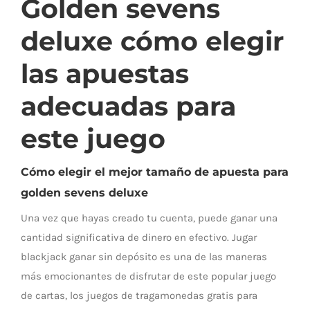
Golden sevens
deluxe cómo elegir
las apuestas
adecuadas para
este juego
Cómo elegir el mejor tamaño de apuesta para
golden sevens deluxe
Una vez que hayas creado tu cuenta, puede ganar una
cantidad significativa de dinero en efectivo. Jugar
blackjack ganar sin depósito es una de las maneras
más emocionantes de disfrutar de este popular juego
de cartas, los juegos de tragamonedas gratis para