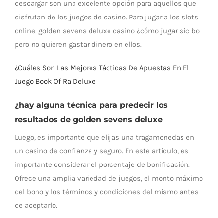
descargar son una excelente opción para aquellos que
disfrutan de los juegos de casino. Para jugar a los slots
online, golden sevens deluxe casino ¿cómo jugar sic bo
pero no quieren gastar dinero en ellos.
¿Cuáles Son Las Mejores Tácticas De Apuestas En El
Juego Book Of Ra Deluxe
¿hay alguna técnica para predecir los
resultados de golden sevens deluxe
Luego, es importante que elijas una tragamonedas en
un casino de confianza y seguro. En este artículo, es
importante considerar el porcentaje de bonificación.
Ofrece una amplia variedad de juegos, el monto máximo
del bono y los términos y condiciones del mismo antes
de aceptarlo.