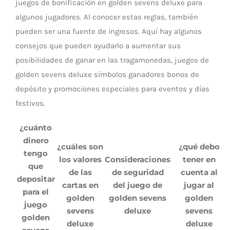
juegos de bonificación en golden sevens deluxe para
algunos jugadores. Al conocer estas reglas, también
pueden ser una fuente de ingresos. Aquí hay algunos
consejos que pueden ayudarlo a aumentar sus
posibilidades de ganar en las tragamonedas, juegos de
golden sevens deluxe símbolos ganadores bonos de
depósito y promociones especiales para eventos y días
festivos.
¿cuánto
dinero
¿cuáles son
¿qué debo
tengo
los valores
Consideraciones
tener en
que
de las
de seguridad
cuenta al
depositar
cartas en
del juego de
jugar al
para el
golden
golden sevens
golden
juego
sevens
deluxe
sevens
golden
deluxe
deluxe