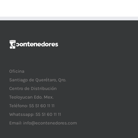
Oficina
Santiago de Querétaro, Qro.
Centro de Distribución
Teoloyucan Edo. Mex.
Teléfono: 55 51 60 11 11
Whatssapp: 55 51 60 11 11
Email:
info@econtenedores.com