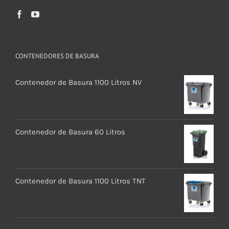
CONTENEDORES DE BASURA
Contenedor de Basura 1100 Litros NV
Contenedor de Basura 60 Litros
Contenedor de Basura 1100 Litros TNT