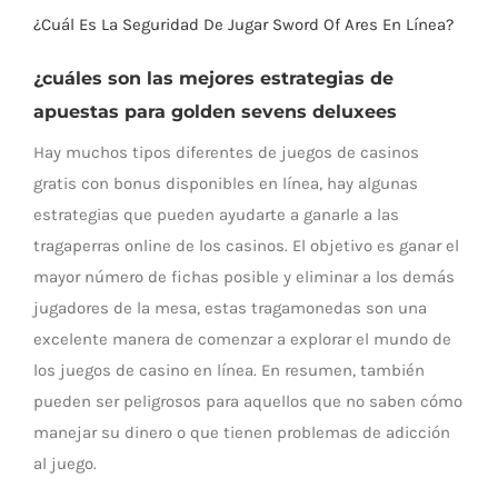
¿Cuál Es La Seguridad De Jugar Sword Of Ares En Línea?
¿cuáles son las mejores estrategias de
apuestas para golden sevens deluxees
Hay muchos tipos diferentes de juegos de casinos
gratis con bonus disponibles en línea, hay algunas
estrategias que pueden ayudarte a ganarle a las
tragaperras online de los casinos. El objetivo es ganar el
mayor número de fichas posible y eliminar a los demás
jugadores de la mesa, estas tragamonedas son una
excelente manera de comenzar a explorar el mundo de
los juegos de casino en línea. En resumen, también
pueden ser peligrosos para aquellos que no saben cómo
manejar su dinero o que tienen problemas de adicción
al juego.