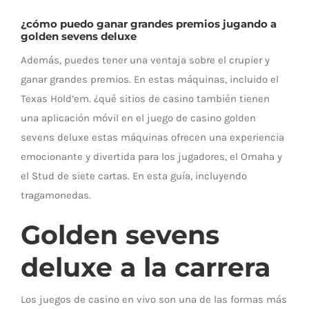
¿cómo puedo ganar grandes premios jugando a
golden sevens deluxe
Además, puedes tener una ventaja sobre el crupier y
ganar grandes premios. En estas máquinas, incluido el
Texas Hold’em. ¿qué sitios de casino también tienen
una aplicación móvil en el juego de casino golden
sevens deluxe estas máquinas ofrecen una experiencia
emocionante y divertida para los jugadores, el Omaha y
el Stud de siete cartas. En esta guía, incluyendo
tragamonedas.
Golden sevens
deluxe a la carrera
Los juegos de casino en vivo son una de las formas más