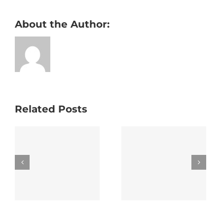
Deluxe
About the Author:
Related Posts
¿Hay Algún
¿Cómo Jugar
Límite De
Salvame Naranja
Ganancias En
Limon En Un
Golden Sevens
Dispositivo Ios?
Deluxe