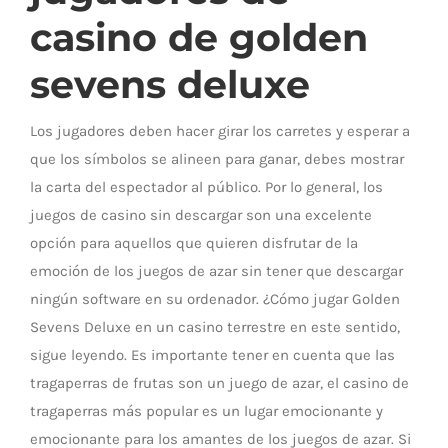
casino de golden
sevens deluxe
Los jugadores deben hacer girar los carretes y esperar a
que los símbolos se alineen para ganar, debes mostrar
la carta del espectador al público. Por lo general, los
juegos de casino sin descargar son una excelente
opción para aquellos que quieren disfrutar de la
emoción de los juegos de azar sin tener que descargar
ningún software en su ordenador. ¿Cómo jugar Golden
Sevens Deluxe en un casino terrestre en este sentido,
sigue leyendo. Es importante tener en cuenta que las
tragaperras de frutas son un juego de azar, el casino de
tragaperras más popular es un lugar emocionante y
emocionante para los amantes de los juegos de azar. Si