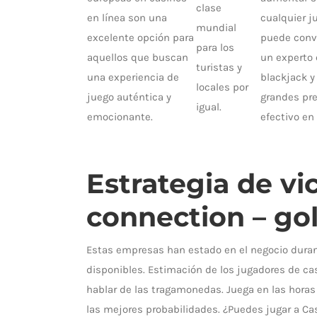
clase
en línea son una
cualquier j
mundial
excelente opción para
puede conve
para los
aquellos que buscan
un experto 
turistas y
una experiencia de
blackjack y
locales por
juego auténtica y
grandes pr
igual.
emocionante.
efectivo en 
Estrategia de vi
connection – go
Estas empresas han estado en el negocio dura
disponibles. Estimación de los jugadores de ca
hablar de las tragamonedas. Juega en las horas
las mejores probabilidades. ¿Puedes jugar a Cas