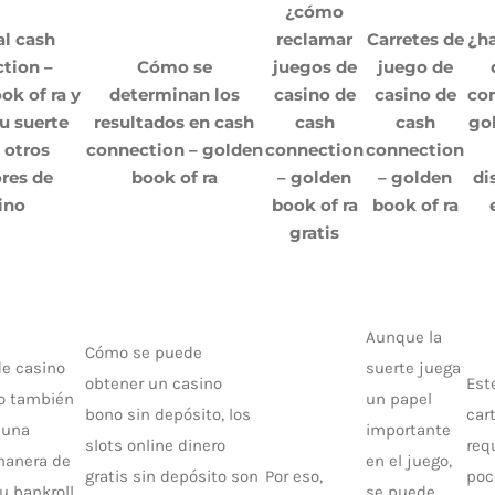
¿cómo
al cash
reclamar
Carretes de
¿ha
tion –
Cómo se
juegos de
juego de
ok of ra y
determinan los
casino de
casino de
con
u suerte
resultados en cash
cash
cash
go
 otros
connection – golden
connection
connection
res de
book of ra
– golden
– golden
di
ino
book of ra
book of ra
gratis
Aunque la
Cómo se puede
de casino
suerte juega
obtener un casino
Est
to también
un papel
bono sin depósito, los
car
 una
importante
slots online dinero
req
manera de
en el juego,
gratis sin depósito son
Por eso,
poc
 bankroll,
se puede