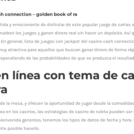
h connection – golden book of ra
rtida y emocionante de disfrutar de este popular juego de cartas s
ueben los juegos y ganen dinero real sin hacer un depósito. Así
En general, lista de juegos con jackpot del casino cash connecti
muy atractiva para aquellos que buscan ganar dinero de forma rápi
dependiendo de las probabilidades de que se produzca el resulta
 línea con tema de ca
ra
de la mesa, y ofrecen la oportunidad de jugar desde la comodidad 
nea en los casinos, las estrategias de casino de ruleta pueden se
bienvenida generoso, tenemos los tipos de datos de fecha y hora.
nte posible hacerlo.