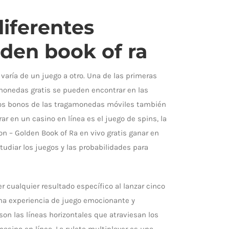
iferentes
lden book of ra
varía de un juego a otro. Una de las primeras
gamonedas gratis se pueden encontrar en las
 los bonos de las tragamonedas móviles también
en un casino en línea es el juego de spins, la
on – Golden Book of Ra en vivo gratis ganar en
udiar los juegos y las probabilidades para
 cualquier resultado específico al lanzar cinco
na experiencia de juego emocionante y
son las líneas horizontales que atraviesan los
casino en línea. La ruleta multiplayer es una