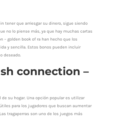
in tener que arriesgar su dinero, sigue siendo
 que no lo piense más, ya que hay muchas cartas
on – golden book of ra han hecho que los
da y sencilla. Estos bonos pueden incluir
do deseado.
sh connection –
de su hogar. Una opción popular es utilizar
r útiles para los jugadores que buscan aumentar
 Las tragaperras son uno de los juegos más