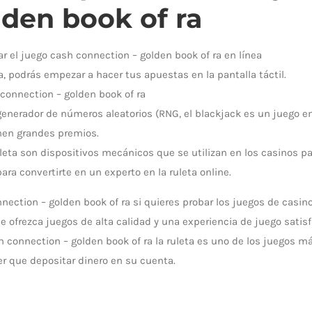
lden book of ra
ar el juego cash connection – golden book of ra en línea
 podrás empezar a hacer tus apuestas en la pantalla táctil.
 connection – golden book of ra
enerador de números aleatorios (RNG, el blackjack es un juego 
nen grandes premios.
eta son dispositivos mecánicos que se utilizan en los casinos pa
ra convertirte en un experto en la ruleta online.
ction – golden book of ra si quieres probar los juegos de casino 
e ofrezca juegos de alta calidad y una experiencia de juego satis
connection – golden book of ra la ruleta es uno de los juegos má
r que depositar dinero en su cuenta.