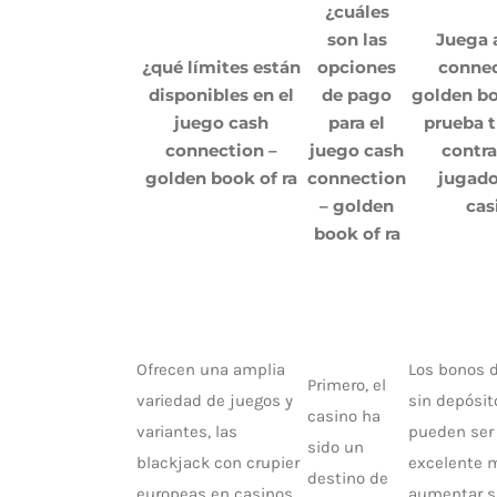
¿cuáles
son las
Juega 
¿qué límites están
opciones
connec
disponibles en el
de pago
golden bo
juego cash
para el
prueba t
connection –
juego cash
contra
golden book of ra
connection
jugado
– golden
cas
book of ra
Ofrecen una amplia
Los bonos 
Primero, el
variedad de juegos y
sin depósi
casino ha
variantes, las
pueden ser
sido un
blackjack con crupier
excelente 
destino de
europeas en casinos
aumentar su