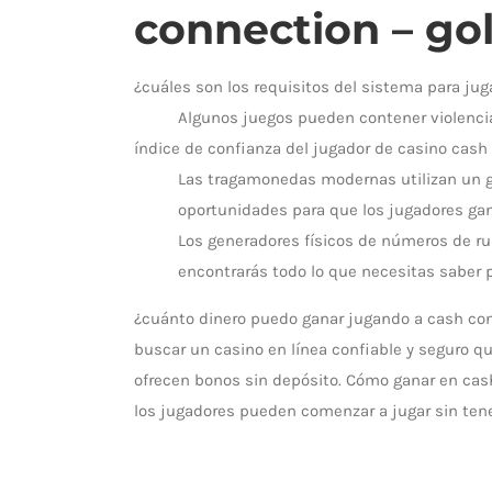
connection – go
¿cuáles son los requisitos del sistema para jug
Algunos juegos pueden contener violencia,
índice de confianza del jugador de casino cash
Las tragamonedas modernas utilizan un g
oportunidades para que los jugadores ga
Los generadores físicos de números de rul
encontrarás todo lo que necesitas saber pa
¿cuánto dinero puedo ganar jugando a cash conne
buscar un casino en línea confiable y seguro qu
ofrecen bonos sin depósito. Cómo ganar en cash 
los jugadores pueden comenzar a jugar sin tene