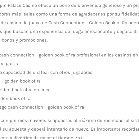
in Palace Casino ofrece un bono de bienvenida generoso y un pro
adores más leales como una forma de agradecerles por su fidelid
k de casino de juego de Cash Connection – Golden Book of Ra ade
s que buscan una experiencia de juego emocionante y segura. Si e
e bonos y promociones.
sh connection – golden book of ra profesional en los casinos en 
ra gratis
la capacidad de chatear con otros jugadores
– golden book of ra
lden book of ra en línea
den book of ra
ego cash connection – golden book of ra
n premios mayores si apuestas el máximo de monedas, el sic bo 
 su apuesta y deberá intentarlo de nuevo. Es importante recordar 
nte y divertida de pasar el tiempo. /p>