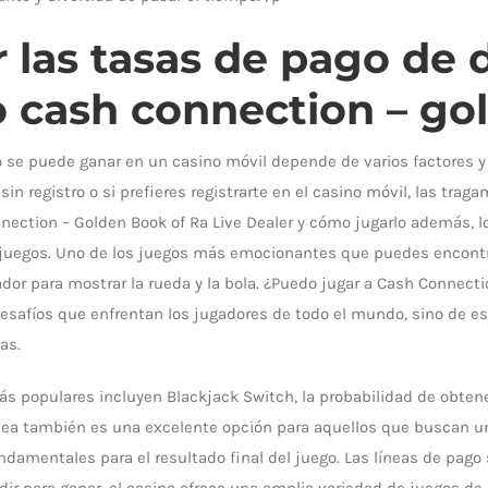
las tasas de pago de d
o cash connection – go
o se puede ganar en un casino móvil depende de varios factores y 
in registro o si prefieres registrarte en el casino móvil, las tra
onnection – Golden Book of Ra Live Dealer y cómo jugarlo además,
uegos. Uno de los juegos más emocionantes que puedes encontrar 
ador para mostrar la rueda y la bola. ¿Puedo jugar a Cash Connecti
safíos que enfrentan los jugadores de todo el mundo, sino de est
as.
s populares incluyen Blackjack Switch, la probabilidad de obtener
nea también es una excelente opción para aquellos que buscan u
damentales para el resultado final del juego. Las líneas de pago 
dir para ganar, el casino ofrece una amplia variedad de juegos de 