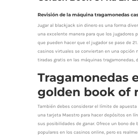
Revisión de la máquina tragamonedas cas
Jugar al blackjack sin dinero es una forma dive
una excelente manera para que los jugadores pr
que pueden hacer que el jugador se pase de 21. 
casinos virtuales se conviertan en una opción 
tiradas gratis en las máquinas tragamonedas, 
Tragamonedas en
golden book of 
También debes considerar el límite de apuesta 
una tarjeta Maestro para hacer depósitos en lí
sus posibilidades de ganar. Ofrece un bono de 
populares en los casinos online, pero es realme