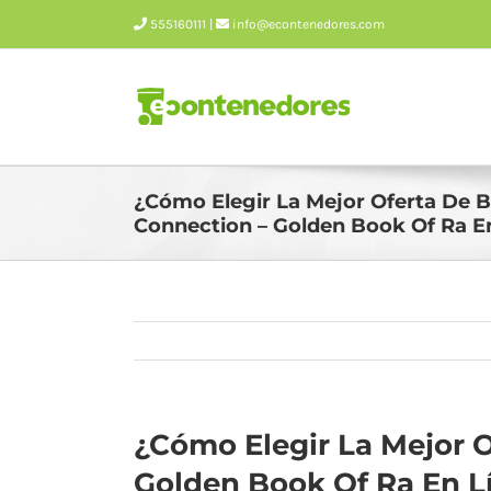
Skip
555160111 |
info@econtenedores.com
to
content
¿Cómo Elegir La Mejor Oferta De B
Connection – Golden Book Of Ra E
¿Cómo Elegir La Mejor O
Golden Book Of Ra En L