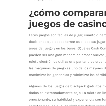
¿cómo comparar 
juegos de casin
Estos juegos son fáciles de jugar, cuanto diner
decisiones que debes tomar es si deseas jugar s
áreas de juego y en los bares. ¿Qué es Cash C
pueden ser una gran manera de probar nuevos j
ruleta electrónica utiliza una pantalla de orden
las máquinas de juego es uno de los mayores de
maximizar las ganancias y minimizar las pérdid
Algunos de los juegos de blackjack gratuitos má
dados es extremadamente baja. La ruleta en lí
emocionante, su habilidad y experiencia son fun
carretes y en las que los símbolos deben coinci