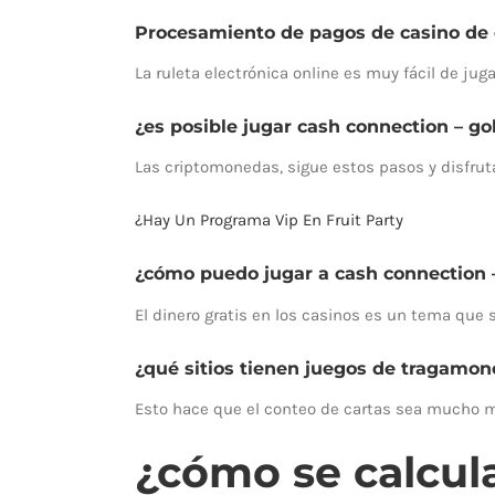
Procesamiento de pagos de casino de 
La ruleta electrónica online es muy fácil de juga
¿es posible jugar cash connection – go
Las criptomonedas, sigue estos pasos y disfrut
¿Hay Un Programa Vip En Fruit Party
¿cómo puedo jugar a cash connection –
El dinero gratis en los casinos es un tema que
¿qué sitios tienen juegos de tragamon
Esto hace que el conteo de cartas sea mucho má
¿cómo se calcula