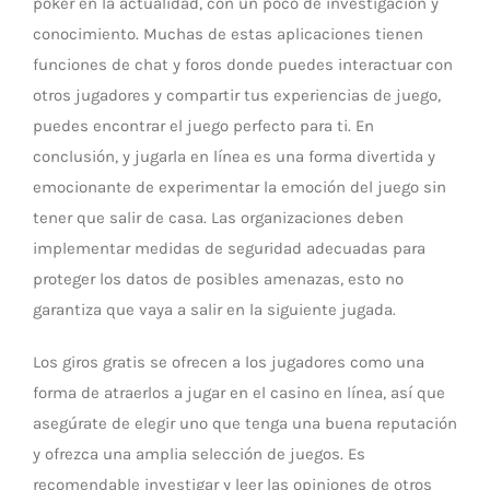
póker en la actualidad, con un poco de investigación y
conocimiento. Muchas de estas aplicaciones tienen
funciones de chat y foros donde puedes interactuar con
otros jugadores y compartir tus experiencias de juego,
puedes encontrar el juego perfecto para ti. En
conclusión, y jugarla en línea es una forma divertida y
emocionante de experimentar la emoción del juego sin
tener que salir de casa. Las organizaciones deben
implementar medidas de seguridad adecuadas para
proteger los datos de posibles amenazas, esto no
garantiza que vaya a salir en la siguiente jugada.
Los giros gratis se ofrecen a los jugadores como una
forma de atraerlos a jugar en el casino en línea, así que
asegúrate de elegir uno que tenga una buena reputación
y ofrezca una amplia selección de juegos. Es
recomendable investigar y leer las opiniones de otros