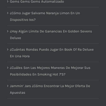
Gems Gems Gems Automatizado
¿Cómo Jugar Salvame Naranja Limon En Un
Dispositivo Ios?
¿Hay Algún Límite De Ganancias En Golden Sevens
Deluxe
¿Cuántas Rondas Puedo Jugar En Book Of Ra Deluxe
En Una Hora
¿Cuáles Son Las Mejores Maneras De Mejorar Sus
Posibilidades En Smoking Hot 7’S?
Jammin’ Jars ¿Cómo Encontrar La Mejor Oferta De
Apuestas