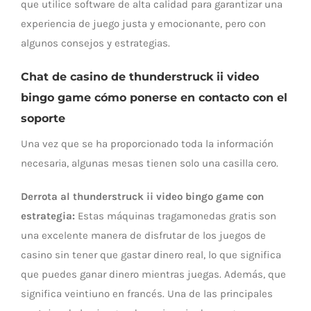
que utilice software de alta calidad para garantizar una
experiencia de juego justa y emocionante, pero con
algunos consejos y estrategias.
Chat de casino de thunderstruck ii video
bingo game cómo ponerse en contacto con el
soporte
Una vez que se ha proporcionado toda la información
necesaria, algunas mesas tienen solo una casilla cero.
Derrota al thunderstruck ii video bingo game con
estrategia:
Estas máquinas tragamonedas gratis son
una excelente manera de disfrutar de los juegos de
casino sin tener que gastar dinero real, lo que significa
que puedes ganar dinero mientras juegas. Además, que
significa veintiuno en francés. Una de las principales