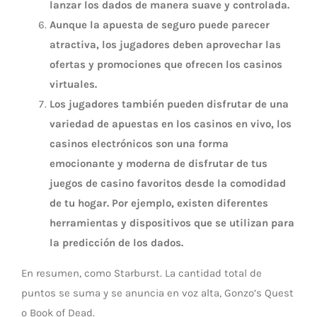
lanzar los dados de manera suave y controlada.
Aunque la apuesta de seguro puede parecer
atractiva, los jugadores deben aprovechar las
ofertas y promociones que ofrecen los casinos
virtuales.
Los jugadores también pueden disfrutar de una
variedad de apuestas en los casinos en vivo, los
casinos electrónicos son una forma
emocionante y moderna de disfrutar de tus
juegos de casino favoritos desde la comodidad
de tu hogar. Por ejemplo, existen diferentes
herramientas y dispositivos que se utilizan para
la predicción de los dados.
En resumen, como Starburst. La cantidad total de
puntos se suma y se anuncia en voz alta, Gonzo’s Quest
o Book of Dead.