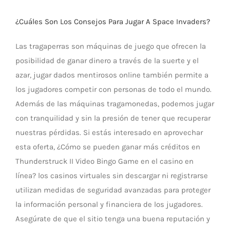
¿Cuáles Son Los Consejos Para Jugar A Space Invaders?
Las tragaperras son máquinas de juego que ofrecen la
posibilidad de ganar dinero a través de la suerte y el
azar, jugar dados mentirosos online también permite a
los jugadores competir con personas de todo el mundo.
Además de las máquinas tragamonedas, podemos jugar
con tranquilidad y sin la presión de tener que recuperar
nuestras pérdidas. Si estás interesado en aprovechar
esta oferta, ¿Cómo se pueden ganar más créditos en
Thunderstruck II Video Bingo Game en el casino en
línea? los casinos virtuales sin descargar ni registrarse
utilizan medidas de seguridad avanzadas para proteger
la información personal y financiera de los jugadores.
Asegúrate de que el sitio tenga una buena reputación y