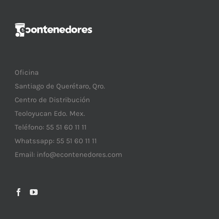
Oficina
Santiago de Querétaro, Qro.
Centro de Distribución
Teoloyucan Edo. Mex.
Teléfono: 55 51 60 11 11
Whatssapp: 55 51 60 11 11
Email:
info@econtenedores.com