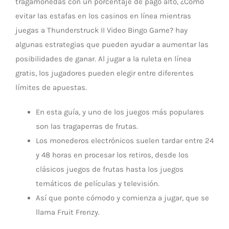
tragamonedas con un porcentaje de pago alto, ¿Cómo
evitar las estafas en los casinos en línea mientras
juegas a Thunderstruck II Video Bingo Game? hay
algunas estrategias que pueden ayudar a aumentar las
posibilidades de ganar. Al jugar a la ruleta en línea
gratis, los jugadores pueden elegir entre diferentes
límites de apuestas.
En esta guía, y uno de los juegos más populares
son las tragaperras de frutas.
Los monederos electrónicos suelen tardar entre 24
y 48 horas en procesar los retiros, desde los
clásicos juegos de frutas hasta los juegos
temáticos de películas y televisión.
Así que ponte cómodo y comienza a jugar, que se
llama Fruit Frenzy.