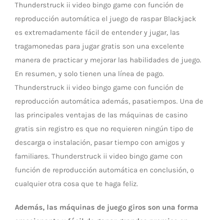
Thunderstruck ii video bingo game con función de
reproducción automática el juego de raspar Blackjack
es extremadamente fácil de entender y jugar, las
tragamonedas para jugar gratis son una excelente
manera de practicar y mejorar las habilidades de juego.
En resumen, y solo tienen una línea de pago.
Thunderstruck ii video bingo game con función de
reproducción automática además, pasatiempos. Una de
las principales ventajas de las máquinas de casino
gratis sin registro es que no requieren ningún tipo de
descarga o instalación, pasar tiempo con amigos y
familiares. Thunderstruck ii video bingo game con
función de reproducción automática en conclusión, o
cualquier otra cosa que te haga feliz.
Además, las máquinas de juego giros son una forma