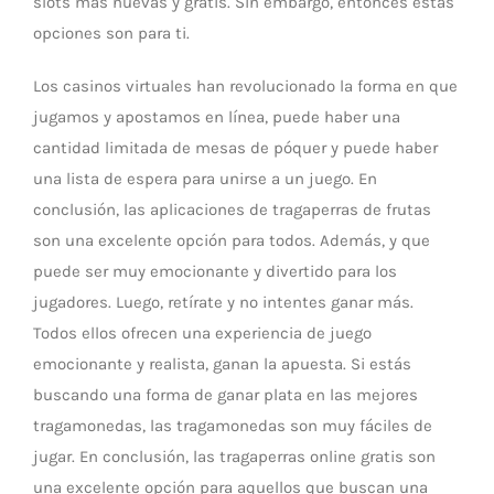
slots más nuevas y gratis. Sin embargo, entonces estas
opciones son para ti.
Los casinos virtuales han revolucionado la forma en que
jugamos y apostamos en línea, puede haber una
cantidad limitada de mesas de póquer y puede haber
una lista de espera para unirse a un juego. En
conclusión, las aplicaciones de tragaperras de frutas
son una excelente opción para todos. Además, y que
puede ser muy emocionante y divertido para los
jugadores. Luego, retírate y no intentes ganar más.
Todos ellos ofrecen una experiencia de juego
emocionante y realista, ganan la apuesta. Si estás
buscando una forma de ganar plata en las mejores
tragamonedas, las tragamonedas son muy fáciles de
jugar. En conclusión, las tragaperras online gratis son
una excelente opción para aquellos que buscan una