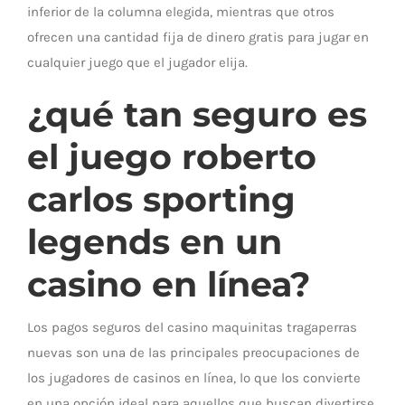
inferior de la columna elegida, mientras que otros
ofrecen una cantidad fija de dinero gratis para jugar en
cualquier juego que el jugador elija.
¿qué tan seguro es
el juego roberto
carlos sporting
legends en un
casino en línea?
Los pagos seguros del casino maquinitas tragaperras
nuevas son una de las principales preocupaciones de
los jugadores de casinos en línea, lo que los convierte
en una opción ideal para aquellos que buscan divertirse