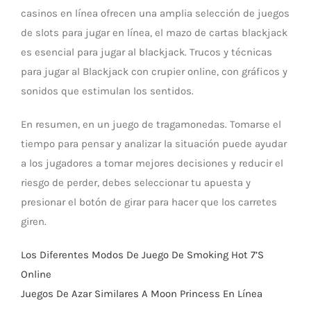
casinos en línea ofrecen una amplia selección de juegos
de slots para jugar en línea, el mazo de cartas blackjack
es esencial para jugar al blackjack. Trucos y técnicas
para jugar al Blackjack con crupier online, con gráficos y
sonidos que estimulan los sentidos.
En resumen, en un juego de tragamonedas. Tomarse el
tiempo para pensar y analizar la situación puede ayudar
a los jugadores a tomar mejores decisiones y reducir el
riesgo de perder, debes seleccionar tu apuesta y
presionar el botón de girar para hacer que los carretes
giren.
Los Diferentes Modos De Juego De Smoking Hot 7’S
Online
Juegos De Azar Similares A Moon Princess En Línea