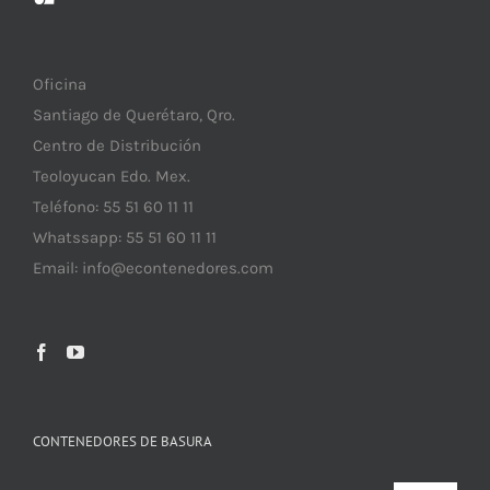
Oficina
Santiago de Querétaro, Qro.
Centro de Distribución
Teoloyucan Edo. Mex.
Teléfono: 55 51 60 11 11
Whatssapp: 55 51 60 11 11
Email:
info@econtenedores.com
CONTENEDORES DE BASURA