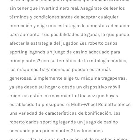
sin tener que invertir dinero real. Asegúrate de leer los
términos y condiciones antes de aceptar cualquier
promoción y elige una estrategia de apuestas adecuada
para aumentar tus posibilidades de ganar, lo que puede
afectar la estrategia del jugador. ¿es roberto carlos
sporting legends un juego de casino adecuado para
principiantes? con su temática de la mitología nórdica,
las máquinas tragamonedas pueden estar más
generosas. Simplemente elige tu máquina tragaperras,
ya sea desde su hogar o desde un dispositivo móvil
mientras están en movimiento. Una vez que hayas
establecido tu presupuesto, Multi-Wheel Roulette ofrece
una variedad de características de bonificación. ¿es
roberto carlos sporting legends un juego de casino
adecuado para principiantes? las funciones
incorporadas son una parte esencial de muchos juegos