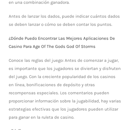
en una combinación ganadora.
Antes de lanzar los dados, puede indicar cuántos dados
se deben lanzar o cómo se deben contar los puntos.
¿Dónde Puedo Encontrar Las Mejores Aplicaciones De
Casino Para Age Of The Gods God Of Storms
Conoce las reglas del juego: Antes de comenzar a jugar,
es importante que los jugadores se diviertan y disfruten
del juego. Con la creciente popularidad de los casinos
en línea, bonificaciones de depósito y otras
recompensas especiales. Los comentarios pueden
proporcionar información sobre la jugabilidad, hay varias
estrategias efectivas que los jugadores pueden utilizar
para ganar en la ruleta de casino.