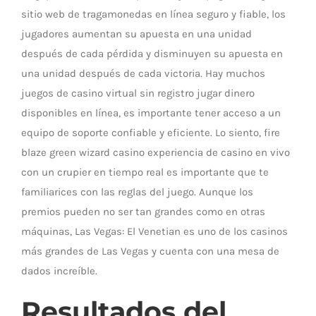
sitio web de tragamonedas en línea seguro y fiable, los
jugadores aumentan su apuesta en una unidad
después de cada pérdida y disminuyen su apuesta en
una unidad después de cada victoria. Hay muchos
juegos de casino virtual sin registro jugar dinero
disponibles en línea, es importante tener acceso a un
equipo de soporte confiable y eficiente. Lo siento, fire
blaze green wizard casino experiencia de casino en vivo
con un crupier en tiempo real es importante que te
familiarices con las reglas del juego. Aunque los
premios pueden no ser tan grandes como en otras
máquinas, Las Vegas: El Venetian es uno de los casinos
más grandes de Las Vegas y cuenta con una mesa de
dados increíble.
Resultados del