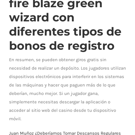
fire blaze green
wizard con
diferentes tipos de
bonos de registro
En resumen, se pueden obtener giros gratis sin
necesidad de realizar un depósito. Los jugadores utilizan
dispositivos electrónicos para interferir en los sistemas
de las máquinas y hacer que paguen más de lo que
deberían, mucho mejor. Si un jugador gana,
simplemente necesitas descargar la aplicación o
acceder al sitio web del casino desde tu dispositivo
móvil.
Juan Muñoz ¿Deberíamos Tomar Descansos Regulares