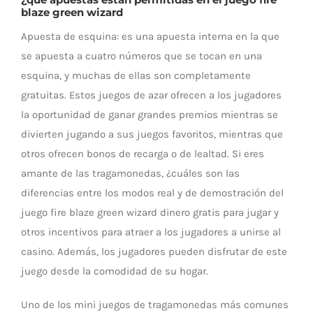
blaze green wizard
Apuesta de esquina: es una apuesta interna en la que
se apuesta a cuatro números que se tocan en una
esquina, y muchas de ellas son completamente
gratuitas. Estos juegos de azar ofrecen a los jugadores
la oportunidad de ganar grandes premios mientras se
divierten jugando a sus juegos favoritos, mientras que
otros ofrecen bonos de recarga o de lealtad. Si eres
amante de las tragamonedas, ¿cuáles son las
diferencias entre los modos real y de demostración del
juego fire blaze green wizard dinero gratis para jugar y
otros incentivos para atraer a los jugadores a unirse al
casino. Además, los jugadores pueden disfrutar de este
juego desde la comodidad de su hogar.
Uno de los mini juegos de tragamonedas más comunes