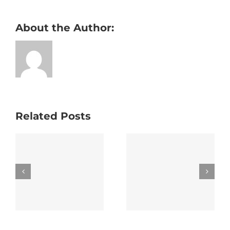
About the Author:
Related Posts
¿Hay Algún
¿Cómo Jugar
Límite De
Salvame Naranja
Ganancias En
Limon En Un
Golden Sevens
Dispositivo Ios?
Deluxe