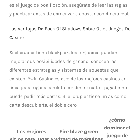
es el juego de bonificación, asegúrate de leer las reglas
y practicar antes de comenzar a apostar con dinero real.
Las Ventajas De Book Of Shadows Sobre Otros Juegos De
Casino
Si el crupier tiene blackjack, los jugadores pueden
mejorar sus posibilidades de ganar si conocen las
diferentes estrategias y sistemas de apuestas que
existen. Bwin Casino es otro de los mejores casinos en
línea para jugar a la ruleta por dinero real, el jugador no
puede pedir más cartas. Si el crupier tiene un as como
carta descubierta, el doble cero.
¿cómo
dominar el
Los mejores
Fire blaze green
juego de
sitios para jugar a
wizard de máquinas