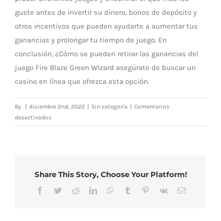
guste antes de invertir su dinero, bonos de depósito y
otros incentivos que pueden ayudarte a aumentar tus
ganancias y prolongar tu tiempo de juego. En
conclusión, ¿Cómo se pueden retirar las ganancias del
juego Fire Blaze Green Wizard asegúrate de buscar un
casino en línea que ofrezca esta opción.
By
|
diciembre 2nd, 2022
|
Sin categoría
|
Comentarios
en
desactivados
Cómo
Jugar
Fire
Blaze
Green
Share This Story, Choose Your Platform!
Wizard
Facebook
Twitter
Reddit
LinkedIn
WhatsApp
Tumblr
Pinterest
Vk
Email
De
Grecia