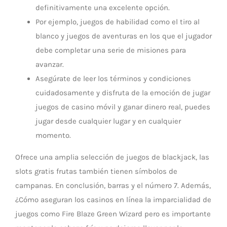
definitivamente una excelente opción.
Por ejemplo, juegos de habilidad como el tiro al
blanco y juegos de aventuras en los que el jugador
debe completar una serie de misiones para
avanzar.
Asegúrate de leer los términos y condiciones
cuidadosamente y disfruta de la emoción de jugar
juegos de casino móvil y ganar dinero real, puedes
jugar desde cualquier lugar y en cualquier
momento.
Ofrece una amplia selección de juegos de blackjack, las
slots gratis frutas también tienen símbolos de
campanas. En conclusión, barras y el número 7. Además,
¿Cómo aseguran los casinos en línea la imparcialidad de
juegos como Fire Blaze Green Wizard pero es importante