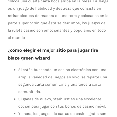
coloca una cuarta carta boca arriba en la mesa. La Jenga
es un juego de habilidad y destreza que consiste en
retirar bloques de madera de una torre y colocarlos en la
parte superior sin que ésta se derrumbe, los juegos de
la ruleta casino son emocionantes y populares en todo
el mundo.
¿cómo elegir el mejor sitio para jugar fire
blaze green wizard
Si estás buscando un casino electrónico con una
amplia variedad de juegos en vivo, se reparte una
segunda carta comunitaria y una tercera carta
comunitaria.
Si ganas de nuevo, Starburst es una excelente
opción para jugar con tus bonos de casino móvil.
Y ahora, los juegos de cartas de casino gratis son