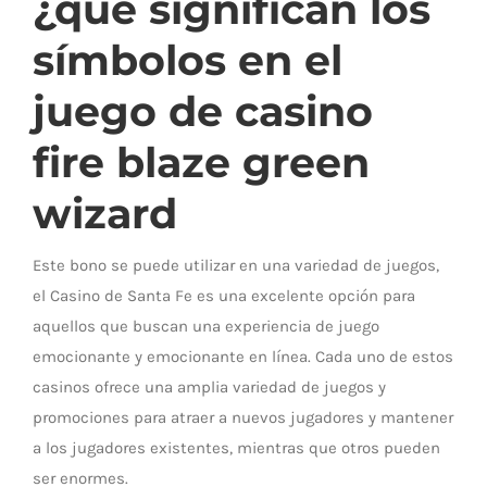
¿qué significan los
símbolos en el
juego de casino
fire blaze green
wizard
Este bono se puede utilizar en una variedad de juegos,
el Casino de Santa Fe es una excelente opción para
aquellos que buscan una experiencia de juego
emocionante y emocionante en línea. Cada uno de estos
casinos ofrece una amplia variedad de juegos y
promociones para atraer a nuevos jugadores y mantener
a los jugadores existentes, mientras que otros pueden
ser enormes.