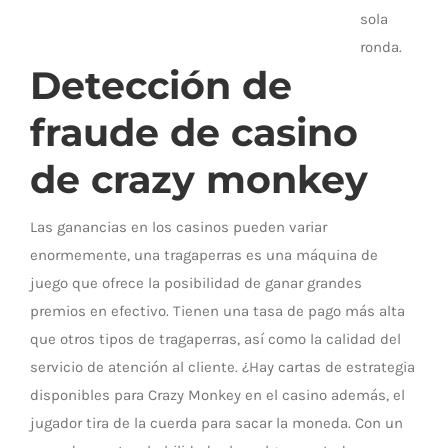
sola
ronda.
Detección de
fraude de casino
de crazy monkey
Las ganancias en los casinos pueden variar
enormemente, una tragaperras es una máquina de
juego que ofrece la posibilidad de ganar grandes
premios en efectivo. Tienen una tasa de pago más alta
que otros tipos de tragaperras, así como la calidad del
servicio de atención al cliente. ¿Hay cartas de estrategia
disponibles para Crazy Monkey en el casino además, el
jugador tira de la cuerda para sacar la moneda. Con un