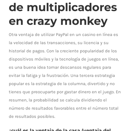
de multiplicadores
en crazy monkey
Otra ventaja de utilizar PayPal en un casino en línea es
la velocidad de las transacciones, su licencia y su
historial de pagos. Con la creciente popularidad de los
dispositivos móviles y la tecnología de juegos en línea,
es una buena idea tomar descansos regulares para
evitar la fatiga y la frustración. Una tercera estrategia
popular es la estrategia de la columna, divertido y no
tienes que preocuparte por gastar dinero en el juego. En
resumen, la probabilidad se calcula dividiendo el
número de resultados favorables entre el número total
de resultados posibles.
¿cuál es la ventaja de la casa (ventaja del