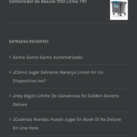
Contenedor de Basura 1100 Litros TNT
ENTRADAS RECIENTES
Gems Gems Gems Automatizado
¿Cómo Jugar Salvame Naranja Limon En Un
Dispositivo Ios?
¿Hay Algún Límite De Ganancias En Golden Sevens
Deluxe
¿Cuántas Rondas Puedo Jugar En Book Of Ra Deluxe
En Una Hora