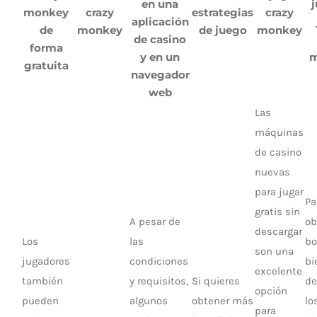
en una
j
monkey
crazy
estrategias
crazy
aplicación
de
monkey
de juego
monkey
de casino
forma
y en un
m
gratuita
navegador
web
Las
máquinas
de casino
nuevas
para jugar
Pa
gratis sin
A pesar de
ob
descargar
Los
las
bo
son una
jugadores
condiciones
bi
excelente
también
y requisitos,
Si quieres
de
opción
pueden
algunos
obtener más
lo
para