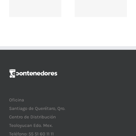
Ganancias En
Limon En Un
Golden Sevens
Dispositivo Ios?
Deluxe
Oficina
Santiago de Querétaro, Qro.
Centro de Distribución
Teoloyucan Edo. Mex.
Teléfono: 55 51 60 11 11