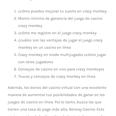
¿cómo puedes mejorar tu suerte en crazy monkey
Monto mínimo de ganancia del juego de casino
crazy monkey
¿cómo me registro en el juego crazy monkey
¿cuáles son las ventajas de jugar el juego crazy
monkey en un casino en línea
Crazy monkey en modo multijugador ¿cómo jugar
con otros jugadores
Consejos de casino en vivo para crazy monkeyes
Trucos y consejos de crazy monkey en línea
Además, los bonos del casino virtual son una excelente
manera de aumentar tus posibilidades de ganar en los
juegos de casino en línea. Por lo tanto, busca las que
tienen una tasa de pago más alta. Betway Casino: Este