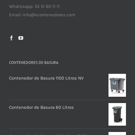
Whatssapp: 55 51 60 11 11
Email:
info@econtenedores.com
CONTENEDORES DE BASURA
Contenedor de Basura 1100 Litros NV
Contenedor de Basura 60 Litros