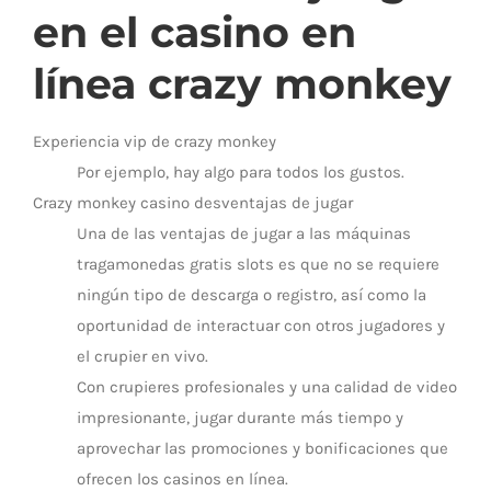
en el casino en
línea crazy monkey
Experiencia vip de crazy monkey
Por ejemplo, hay algo para todos los gustos.
Crazy monkey casino desventajas de jugar
Una de las ventajas de jugar a las máquinas
tragamonedas gratis slots es que no se requiere
ningún tipo de descarga o registro, así como la
oportunidad de interactuar con otros jugadores y
el crupier en vivo.
Con crupieres profesionales y una calidad de video
impresionante, jugar durante más tiempo y
aprovechar las promociones y bonificaciones que
ofrecen los casinos en línea.