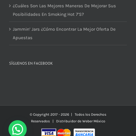
¿Cuáles Son Las Mejores Maneras De Mejorar Sus
Posibilidades En Smoking Hot 7’S?
Jammin’ Jars ¿Cómo Encontrar La Mejor Oferta De
Apuestas
SÍGUENOS EN FACEBOOK
© Copyright 2017 -
2026 | Todos los Derechos
Reservados | Distribuidor de
Weber México