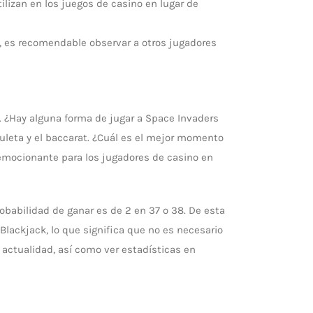
lizan en los juegos de casino en lugar de
, es recomendable observar a otros jugadores
 ¿Hay alguna forma de jugar a Space Invaders
ruleta y el baccarat. ¿Cuál es el mejor momento
d emocionante para los jugadores de casino en
robabilidad de ganar es de 2 en 37 o 38. De esta
lackjack, lo que significa que no es necesario
 actualidad, así como ver estadísticas en