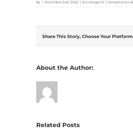
By
|
diciembre 2nd, 2022
|
Sin categoría
|
Comentarios d
Share This Story, Choose Your Platform
About the Author:
Related Posts