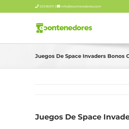
Skip
555160111 |
info@econtenedores.com
to
content
Juegos De Space Invaders Bonos G
Juegos De Space Invade