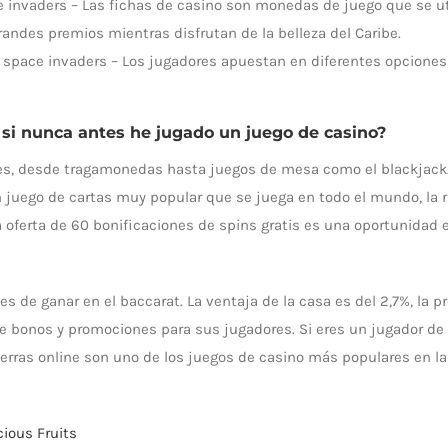
e invaders
– Las fichas de casino son monedas de juego que se uti
andes premios mientras disfrutan de la belleza del Caribe.
a space invaders
– Los jugadores apuestan en diferentes opciones
 si nunca antes he jugado un juego de casino?
es, desde tragamonedas hasta juegos de mesa como el blackjack.
un juego de cartas muy popular que se juega en todo el mundo, la 
la oferta de 60 bonificaciones de spins gratis es una oportunida
 de ganar en el baccarat. La ventaja de la casa es del 2,7%, la p
 bonos y promociones para sus jugadores. Si eres un jugador de B
erras online son uno de los juegos de casino más populares en la
ious Fruits