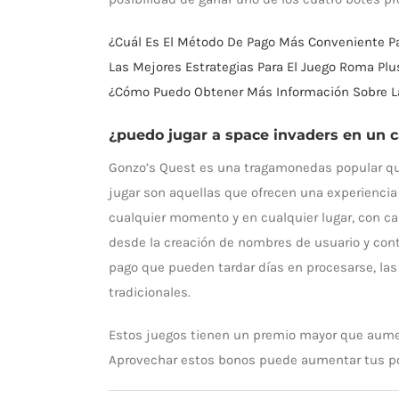
¿Cuál Es El Método De Pago Más Conveniente Pa
Las Mejores Estrategias Para El Juego Roma Plu
¿Cómo Puedo Obtener Más Información Sobre La
¿puedo jugar a space invaders en un c
Gonzo’s Quest es una tragamonedas popular que
jugar son aquellas que ofrecen una experiencia
cualquier momento y en cualquier lugar, con ca
desde la creación de nombres de usuario y cont
pago que pueden tardar días en procesarse, l
tradicionales.
Estos juegos tienen un premio mayor que aument
Aprovechar estos bonos puede aumentar tus posi