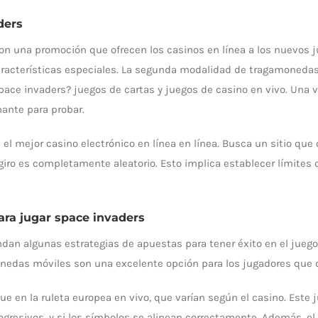
ders
 son una promoción que ofrecen los casinos en línea a los nuevos 
aracterísticas especiales. La segunda modalidad de tragamonedas
pace invaders? juegos de cartas y juegos de casino en vivo. Una 
ante para probar.
el mejor casino electrónico en línea en línea. Busca un sitio qu
a giro es completamente aleatorio. Esto implica establecer límite
ara jugar space invaders
an algunas estrategias de apuestas para tener éxito en el juego.
nedas móviles son una excelente opción para los jugadores que 
 en la ruleta europea en vivo, que varían según el casino. Este 
ogresivos, y si los símbolos se alinean correctamente. Además, el