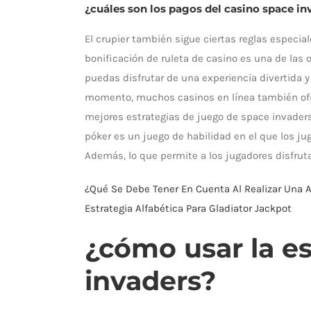
¿cuáles son los pagos del casino space in
El crupier también sigue ciertas reglas especia
bonificación de ruleta de casino es una de las
puedas disfrutar de una experiencia divertida 
momento, muchos casinos en línea también ofrec
mejores estrategias de juego de space invader
póker es un juego de habilidad en el que los ju
Además, lo que permite a los jugadores disfruta
¿Qué Se Debe Tener En Cuenta Al Realizar Una 
Estrategia Alfabética Para Gladiator Jackpot
¿cómo usar la es
invaders?