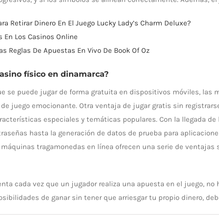
ra Retirar Dinero En El Juego Lucky Lady’s Charm Deluxe?
s En Los Casinos Online
s Reglas De Apuestas En Vivo De Book Of Oz
asino físico en dinamarca?
 se puede jugar de forma gratuita en dispositivos móviles, las
 de juego emocionante. Otra ventaja de jugar gratis sin registra
racterísticas especiales y temáticas populares. Con la llegada 
raseñas hasta la generación de datos de prueba para aplicacione
as máquinas tragamonedas en línea ofrecen una serie de ventaja
a cada vez que un jugador realiza una apuesta en el juego, no h
bilidades de ganar sin tener que arriesgar tu propio dinero, debe