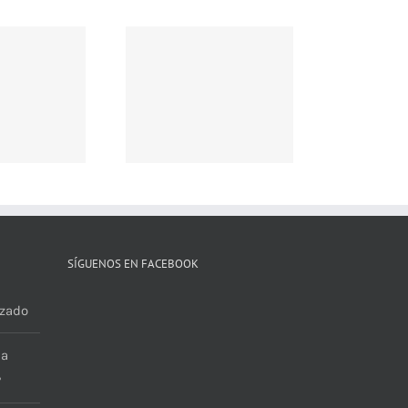
Cuáles Son Las
jores Maneras
e Mejorar Sus
sibilidades En
oking Hot 7’S?
SÍGUENOS EN FACEBOOK
zado
ja
?