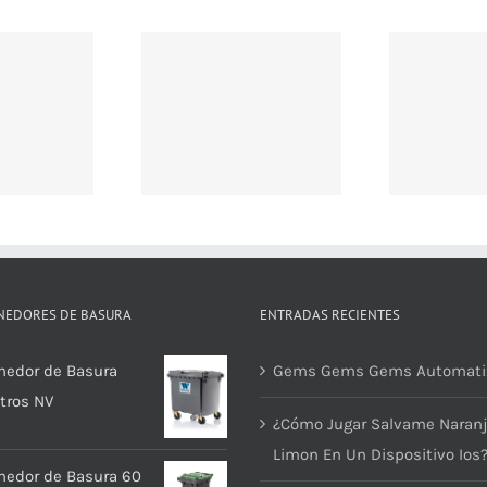
¿Cuántas Rondas
¿
 Algún Límite
Puedo Jugar En
Me
Ganancias En
Book Of Ra
D
lden Sevens
Deluxe En Una
Po
Deluxe
Hora
Sm
NEDORES DE BASURA
ENTRADAS RECIENTES
nedor de Basura
Gems Gems Gems Automati
itros NV
¿Cómo Jugar Salvame Naran
Limon En Un Dispositivo Ios
nedor de Basura 60