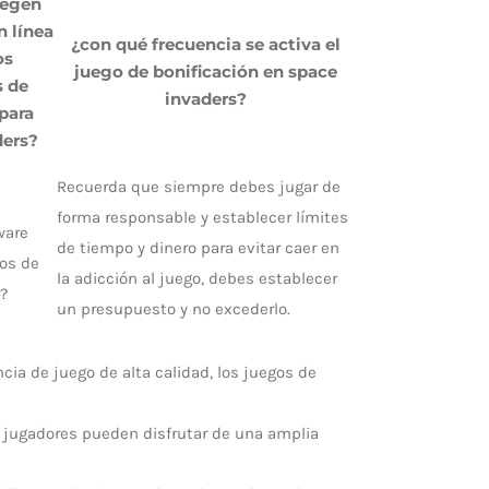
tegen
n línea
¿con qué frecuencia se activa el
os
juego de bonificación en space
 de
invaders?
para
ders?
Recuerda que siempre debes jugar de
forma responsable y establecer límites
ware
de tiempo y dinero para evitar caer en
gos de
la adicción al juego, debes establecer
?
un presupuesto y no excederlo.
ia de juego de alta calidad, los juegos de
s jugadores pueden disfrutar de una amplia