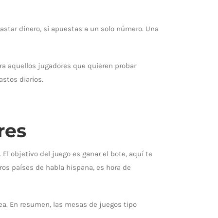
 gastar dinero, si apuestas a un solo número. Una
ara aquellos jugadores que quieren probar
astos diarios.
res
l objetivo del juego es ganar el bote, aquí te
ros países de habla hispana, es hora de
nea. En resumen, las mesas de juegos tipo