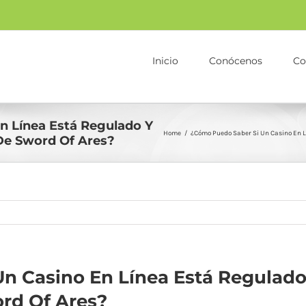
Inicio
Conócenos
Co
n Línea Está Regulado Y
Home
/
¿Cómo Puedo Saber Si Un Casino En Lí
 De Sword Of Ares?
n Casino En Línea Está Regulado
ord Of Ares?