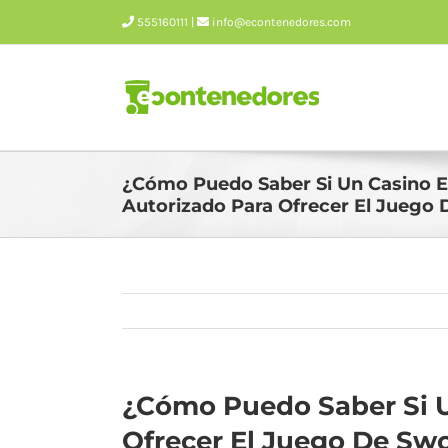
Skip
555160111 |
info@econtenedores.com
to
content
¿Cómo Puedo Saber Si Un Casino E
Autorizado Para Ofrecer El Juego
¿Cómo Puedo Saber Si U
Ofrecer El Juego De Sw