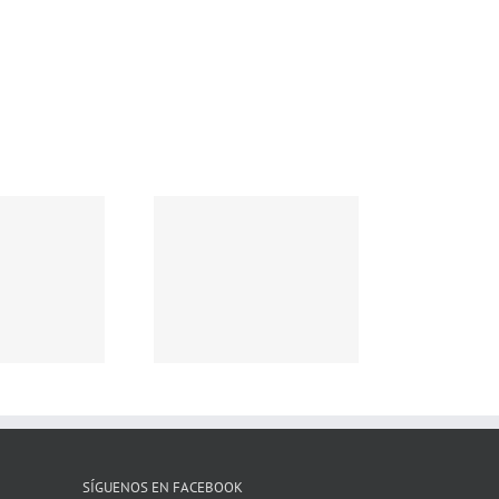
Cuáles Son Las
jores Maneras
e Mejorar Sus
sibilidades En
oking Hot 7’S?
SÍGUENOS EN FACEBOOK