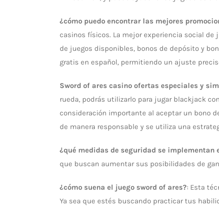
¿cómo puedo encontrar las mejores promocion
casinos físicos. La mejor experiencia social de
de juegos disponibles, bonos de depósito y bon
gratis en español, permitiendo un ajuste precis
Sword of ares casino ofertas especiales y sim
rueda, podrás utilizarlo para jugar blackjack co
consideración importante al aceptar un bono de 
de manera responsable y se utiliza una estrate
¿qué medidas de seguridad se implementan en
que buscan aumentar sus posibilidades de ganar
¿cómo suena el juego sword of ares?
: Esta té
Ya sea que estés buscando practicar tus habili