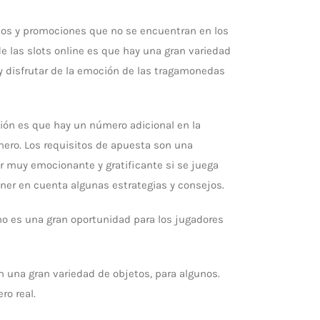
nos y promociones que no se encuentran en los
de las slots online es que hay una gran variedad
 y disfrutar de la emoción de las tragamonedas
ación es que hay un número adicional en la
dinero. Los requisitos de apuesta son una
er muy emocionante y gratificante si se juega
ner en cuenta algunas estrategias y consejos.
no es una gran oportunidad para los jugadores
n una gran variedad de objetos, para algunos.
ro real.