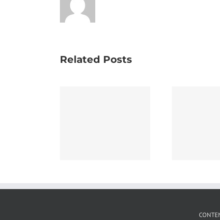
Related Posts
¿Cómo Jugar
¿Hay
 Gems Gems
Salvame Naranja
De 
tomatizado
Limon En Un
Go
Dispositivo Ios?
CONTE