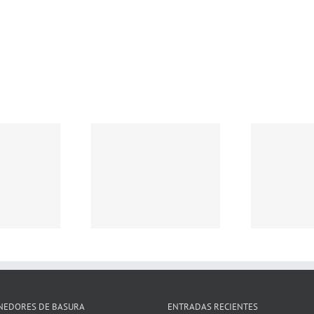
Ofrecer
El
Juego
De
Sword
Of
Ares?
¿Cuántas Rondas
¿
 Algún Límite
Puedo Jugar En
Me
Ganancias En
Book Of Ra
D
lden Sevens
Deluxe En Una
Po
Deluxe
Hora
Sm
NEDORES DE BASURA
ENTRADAS RECIENTES