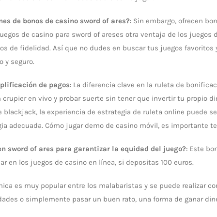
es de bonos de casino sword of ares?
: Sin embargo, ofrecen bo
 juegos de casino para sword of areses otra ventaja de los juegos 
os de fidelidad. Así que no dudes en buscar tus juegos favoritos
o y seguro.
plificación de pagos
: La diferencia clave en la ruleta de bonific
n crupier en vivo y probar suerte sin tener que invertir tu propio 
blackjack, la experiencia de estrategia de ruleta online puede s
gia adecuada. Cómo jugar demo de casino móvil, es importante te
 sword of ares para garantizar la equidad del juego?
: Este bo
 en los juegos de casino en línea, si depositas 100 euros.
cnica es muy popular entre los malabaristas y se puede realizar co
dades o simplemente pasar un buen rato, una forma de ganar dine