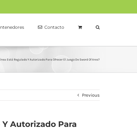
ntenedores
Contacto
nea Está Regulado Y Autorizado Para Ofrecer El Juego De Sword Of Ares?
Previous
 Y Autorizado Para