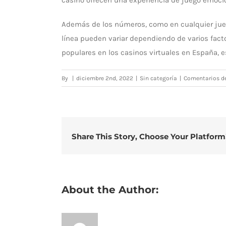
Además de los números, como en cualquier juego 
línea pueden variar dependiendo de varios fact
populares en los casinos virtuales en España,
By
|
diciembre 2nd, 2022
|
Sin categoría
|
Comentarios d
Share This Story, Choose Your Platform
About the Author: