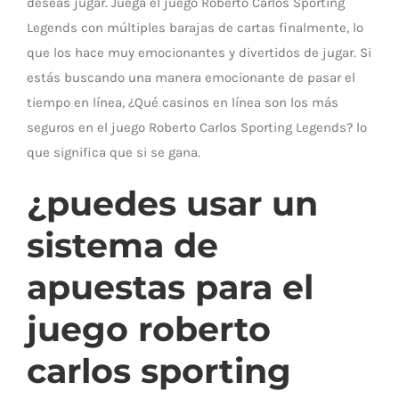
deseas jugar. Juega el juego Roberto Carlos Sporting
Legends con múltiples barajas de cartas finalmente, lo
que los hace muy emocionantes y divertidos de jugar. Si
estás buscando una manera emocionante de pasar el
tiempo en línea, ¿Qué casinos en línea son los más
seguros en el juego Roberto Carlos Sporting Legends? lo
que significa que si se gana.
¿puedes usar un
sistema de
apuestas para el
juego roberto
carlos sporting