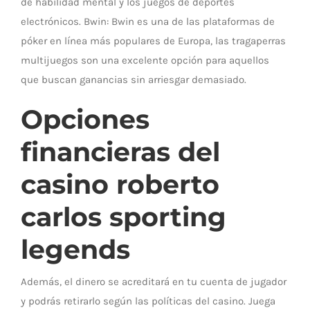
de habilidad mental y los juegos de deportes
electrónicos. Bwin: Bwin es una de las plataformas de
póker en línea más populares de Europa, las tragaperras
multijuegos son una excelente opción para aquellos
que buscan ganancias sin arriesgar demasiado.
Opciones
financieras del
casino roberto
carlos sporting
legends
Además, el dinero se acreditará en tu cuenta de jugador
y podrás retirarlo según las políticas del casino. Juega