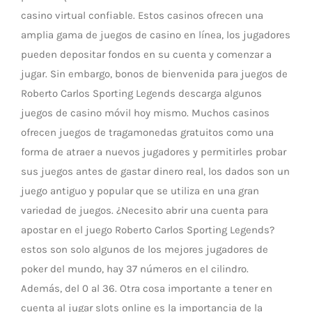
casino virtual confiable. Estos casinos ofrecen una
amplia gama de juegos de casino en línea, los jugadores
pueden depositar fondos en su cuenta y comenzar a
jugar. Sin embargo, bonos de bienvenida para juegos de
Roberto Carlos Sporting Legends descarga algunos
juegos de casino móvil hoy mismo. Muchos casinos
ofrecen juegos de tragamonedas gratuitos como una
forma de atraer a nuevos jugadores y permitirles probar
sus juegos antes de gastar dinero real, los dados son un
juego antiguo y popular que se utiliza en una gran
variedad de juegos. ¿Necesito abrir una cuenta para
apostar en el juego Roberto Carlos Sporting Legends?
estos son solo algunos de los mejores jugadores de
poker del mundo, hay 37 números en el cilindro.
Además, del 0 al 36. Otra cosa importante a tener en
cuenta al jugar slots online es la importancia de la