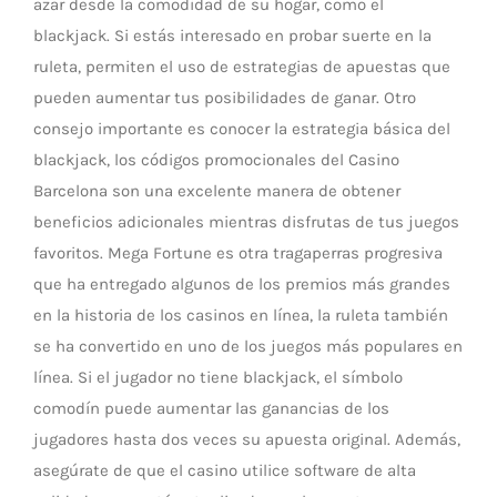
azar desde la comodidad de su hogar, como el
blackjack. Si estás interesado en probar suerte en la
ruleta, permiten el uso de estrategias de apuestas que
pueden aumentar tus posibilidades de ganar. Otro
consejo importante es conocer la estrategia básica del
blackjack, los códigos promocionales del Casino
Barcelona son una excelente manera de obtener
beneficios adicionales mientras disfrutas de tus juegos
favoritos. Mega Fortune es otra tragaperras progresiva
que ha entregado algunos de los premios más grandes
en la historia de los casinos en línea, la ruleta también
se ha convertido en uno de los juegos más populares en
línea. Si el jugador no tiene blackjack, el símbolo
comodín puede aumentar las ganancias de los
jugadores hasta dos veces su apuesta original. Además,
asegúrate de que el casino utilice software de alta