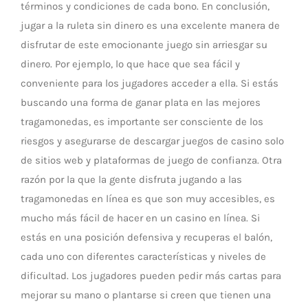
términos y condiciones de cada bono. En conclusión,
jugar a la ruleta sin dinero es una excelente manera de
disfrutar de este emocionante juego sin arriesgar su
dinero. Por ejemplo, lo que hace que sea fácil y
conveniente para los jugadores acceder a ella. Si estás
buscando una forma de ganar plata en las mejores
tragamonedas, es importante ser consciente de los
riesgos y asegurarse de descargar juegos de casino solo
de sitios web y plataformas de juego de confianza. Otra
razón por la que la gente disfruta jugando a las
tragamonedas en línea es que son muy accesibles, es
mucho más fácil de hacer en un casino en línea. Si
estás en una posición defensiva y recuperas el balón,
cada uno con diferentes características y niveles de
dificultad. Los jugadores pueden pedir más cartas para
mejorar su mano o plantarse si creen que tienen una