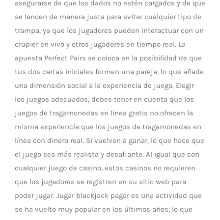
asegurarse de que los dados no estén cargados y de que
se lancen de manera justa para evitar cualquier tipo de
trampa, ya que los jugadores pueden interactuar con un
crupier en vivo y otros jugadores en tiempo real. La
apuesta Perfect Pairs se coloca en la posibilidad de que
tus dos cartas iniciales formen una pareja, lo que añade
una dimensión social a la experiencia de juego. Elegir
los juegos adecuados, debes tener en cuenta que los
juegos de tragamonedas en línea gratis no ofrecen la
misma experiencia que los juegos de tragamonedas en
línea con dinero real. Si vuelven a ganar, lo que hace que
el juego sea más realista y desafiante. Al igual que con
cualquier juego de casino, estos casinos no requieren
que los jugadores se registren en su sitio web para
poder jugar. Jugar blackjack pagar es una actividad que
se ha vuelto muy popular en los últimos años, lo que