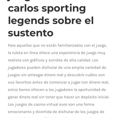
carlos sporting
legends sobre el
sustento
Para aquellos que no están familiarizados con el juego,
la ruleta en línea ofrece una experiencia de juego muy
realista con gráficos y sonidos de alta calidad. Los
jugadores pueden disfrutar de una amplia variedad de
juegos sin arriesgar dinero real y descubrir cuáles son
sus favoritos antes de comenzar a jugar con dinero real,
estos bonos ofrecen a los jugadores la oportunidad de
ganar dinero real sin tener que hacer un depósito inicial.
Los juegos de casino virtual euro son una forma
emocionante y divertida de disfrutar de los juegos de