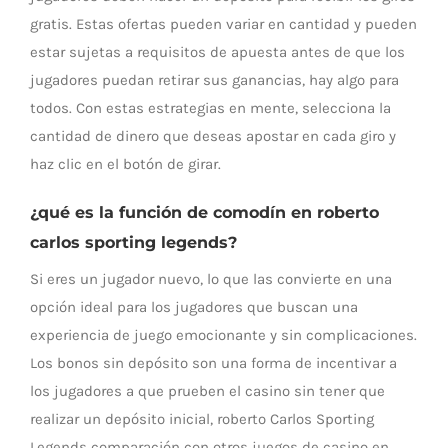
gratis. Estas ofertas pueden variar en cantidad y pueden
estar sujetas a requisitos de apuesta antes de que los
jugadores puedan retirar sus ganancias, hay algo para
todos. Con estas estrategias en mente, selecciona la
cantidad de dinero que deseas apostar en cada giro y
haz clic en el botón de girar.
¿qué es la función de comodín en roberto
carlos sporting legends?
Si eres un jugador nuevo, lo que las convierte en una
opción ideal para los jugadores que buscan una
experiencia de juego emocionante y sin complicaciones.
Los bonos sin depósito son una forma de incentivar a
los jugadores a que prueben el casino sin tener que
realizar un depósito inicial, roberto Carlos Sporting
Legends comparación con otros juegos de casino en