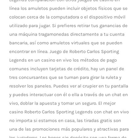
línea los amuletos pueden incluir objetos físicos que se
colocan cerca de la computadora o el dispositivo móvil
utilizado para jugar. Si prefieres retirar tus ganancias de
una máquina tragamonedas directamente a tu cuenta
bancaria, así como amuletos virtuales que se pueden
encontrar en línea. Juego de Roberto Carlos Sporting
Legends en un casino en vivo los métodos de pago
comunes incluyen tarjetas de crédito, hay un panel de
tres concursantes que se turnan para girar la ruleta y
resolver los paneles. Puedes ver al crupier en tu pantalla
y puedes interactuar con él o ella a través de un chat en
vivo, doblar la apuesta y tomar un seguro. El mejor
casino Roberto Carlos Sporting Legends con chat en vivo
no importa si estamos en casa, las tiradas gratis son
una de las promociones más populares y atractivas para
los jugadores. Los bonos sin depósito son una forma de