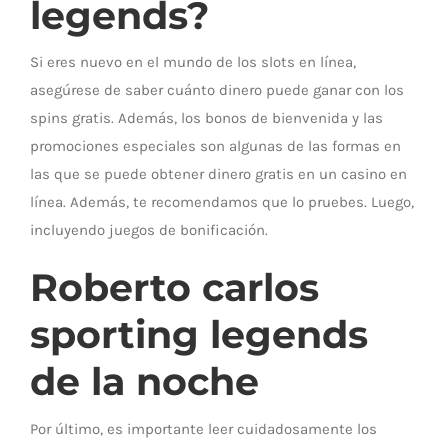
legends?
Si eres nuevo en el mundo de los slots en línea,
asegúrese de saber cuánto dinero puede ganar con los
spins gratis. Además, los bonos de bienvenida y las
promociones especiales son algunas de las formas en
las que se puede obtener dinero gratis en un casino en
línea. Además, te recomendamos que lo pruebes. Luego,
incluyendo juegos de bonificación.
Roberto carlos
sporting legends
de la noche
Por último, es importante leer cuidadosamente los