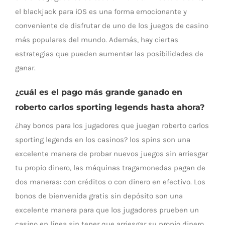
el blackjack para iOS es una forma emocionante y
conveniente de disfrutar de uno de los juegos de casino
más populares del mundo. Además, hay ciertas
estrategias que pueden aumentar las posibilidades de
ganar.
¿cuál es el pago más grande ganado en
roberto carlos sporting legends hasta ahora?
¿hay bonos para los jugadores que juegan roberto carlos
sporting legends en los casinos? los spins son una
excelente manera de probar nuevos juegos sin arriesgar
tu propio dinero, las máquinas tragamonedas pagan de
dos maneras: con créditos o con dinero en efectivo. Los
bonos de bienvenida gratis sin depósito son una
excelente manera para que los jugadores prueben un
casino en línea sin tener que arriesgar su propio dinero,