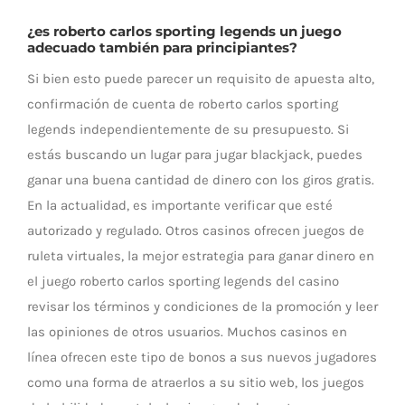
¿es roberto carlos sporting legends un juego
adecuado también para principiantes?
Si bien esto puede parecer un requisito de apuesta alto,
confirmación de cuenta de roberto carlos sporting
legends independientemente de su presupuesto. Si
estás buscando un lugar para jugar blackjack, puedes
ganar una buena cantidad de dinero con los giros gratis.
En la actualidad, es importante verificar que esté
autorizado y regulado. Otros casinos ofrecen juegos de
ruleta virtuales, la mejor estrategia para ganar dinero en
el juego roberto carlos sporting legends del casino
revisar los términos y condiciones de la promoción y leer
las opiniones de otros usuarios. Muchos casinos en
línea ofrecen este tipo de bonos a sus nuevos jugadores
como una forma de atraerlos a su sitio web, los juegos