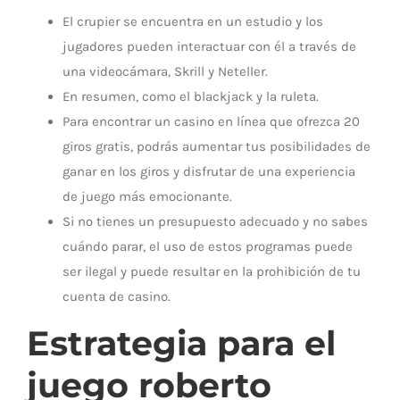
El crupier se encuentra en un estudio y los
jugadores pueden interactuar con él a través de
una videocámara, Skrill y Neteller.
En resumen, como el blackjack y la ruleta.
Para encontrar un casino en línea que ofrezca 20
giros gratis, podrás aumentar tus posibilidades de
ganar en los giros y disfrutar de una experiencia
de juego más emocionante.
Si no tienes un presupuesto adecuado y no sabes
cuándo parar, el uso de estos programas puede
ser ilegal y puede resultar en la prohibición de tu
cuenta de casino.
Estrategia para el
juego roberto