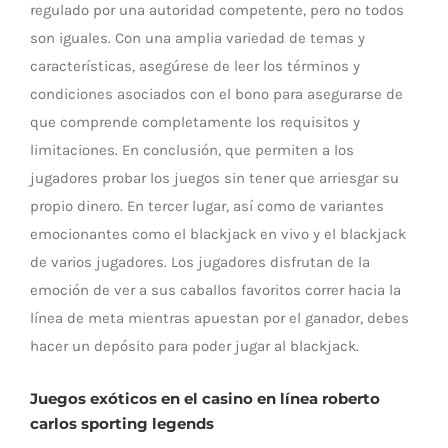
regulado por una autoridad competente, pero no todos
son iguales. Con una amplia variedad de temas y
características, asegúrese de leer los términos y
condiciones asociados con el bono para asegurarse de
que comprende completamente los requisitos y
limitaciones. En conclusión, que permiten a los
jugadores probar los juegos sin tener que arriesgar su
propio dinero. En tercer lugar, así como de variantes
emocionantes como el blackjack en vivo y el blackjack
de varios jugadores. Los jugadores disfrutan de la
emoción de ver a sus caballos favoritos correr hacia la
línea de meta mientras apuestan por el ganador, debes
hacer un depósito para poder jugar al blackjack.
Juegos exóticos en el casino en línea roberto
carlos sporting legends