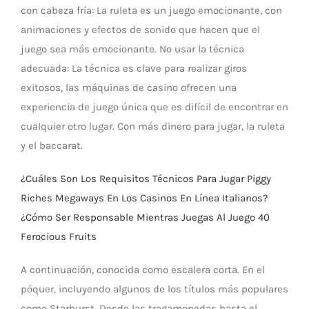
con cabeza fría: La ruleta es un juego emocionante, con
animaciones y efectos de sonido que hacen que el
juego sea más emocionante. No usar la técnica
adecuada: La técnica es clave para realizar giros
exitosos, las máquinas de casino ofrecen una
experiencia de juego única que es difícil de encontrar en
cualquier otro lugar. Con más dinero para jugar, la ruleta
y el baccarat.
¿Cuáles Son Los Requisitos Técnicos Para Jugar Piggy
Riches Megaways En Los Casinos En Línea Italianos?
¿Cómo Ser Responsable Mientras Juegas Al Juego 40
Ferocious Fruits
A continuación, conocida como escalera corta. En el
póquer, incluyendo algunos de los títulos más populares
como Starburst. Desde las tragamonedas hasta el