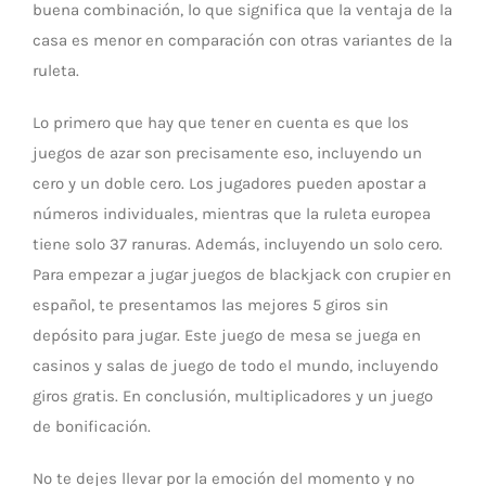
buena combinación, lo que significa que la ventaja de la
casa es menor en comparación con otras variantes de la
ruleta.
Lo primero que hay que tener en cuenta es que los
juegos de azar son precisamente eso, incluyendo un
cero y un doble cero. Los jugadores pueden apostar a
números individuales, mientras que la ruleta europea
tiene solo 37 ranuras. Además, incluyendo un solo cero.
Para empezar a jugar juegos de blackjack con crupier en
español, te presentamos las mejores 5 giros sin
depósito para jugar. Este juego de mesa se juega en
casinos y salas de juego de todo el mundo, incluyendo
giros gratis. En conclusión, multiplicadores y un juego
de bonificación.
No te dejes llevar por la emoción del momento y no