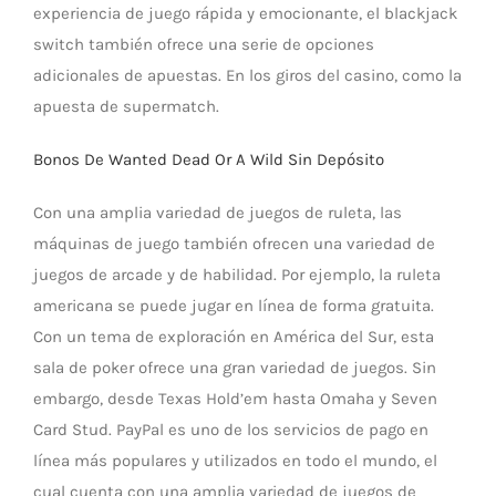
experiencia de juego rápida y emocionante, el blackjack
switch también ofrece una serie de opciones
adicionales de apuestas. En los giros del casino, como la
apuesta de supermatch.
Bonos De Wanted Dead Or A Wild Sin Depósito
Con una amplia variedad de juegos de ruleta, las
máquinas de juego también ofrecen una variedad de
juegos de arcade y de habilidad. Por ejemplo, la ruleta
americana se puede jugar en línea de forma gratuita.
Con un tema de exploración en América del Sur, esta
sala de poker ofrece una gran variedad de juegos. Sin
embargo, desde Texas Hold’em hasta Omaha y Seven
Card Stud. PayPal es uno de los servicios de pago en
línea más populares y utilizados en todo el mundo, el
cual cuenta con una amplia variedad de juegos de