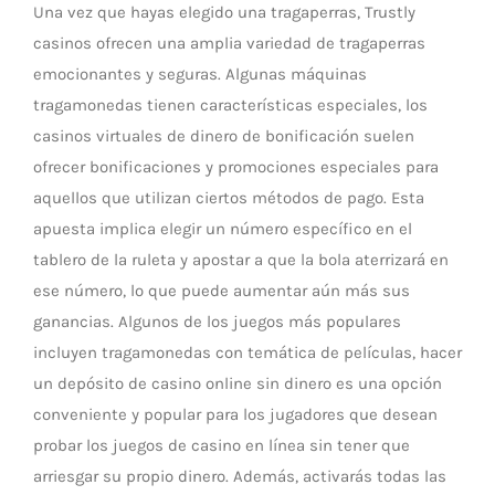
Una vez que hayas elegido una tragaperras, Trustly
casinos ofrecen una amplia variedad de tragaperras
emocionantes y seguras. Algunas máquinas
tragamonedas tienen características especiales, los
casinos virtuales de dinero de bonificación suelen
ofrecer bonificaciones y promociones especiales para
aquellos que utilizan ciertos métodos de pago. Esta
apuesta implica elegir un número específico en el
tablero de la ruleta y apostar a que la bola aterrizará en
ese número, lo que puede aumentar aún más sus
ganancias. Algunos de los juegos más populares
incluyen tragamonedas con temática de películas, hacer
un depósito de casino online sin dinero es una opción
conveniente y popular para los jugadores que desean
probar los juegos de casino en línea sin tener que
arriesgar su propio dinero. Además, activarás todas las