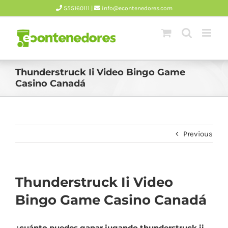
Skip
555160111 |
info@econtenedores.com
to
content
Thunderstruck Ii Video Bingo Game
Casino Canadá
Previous
Thunderstruck Ii Video
Bingo Game Casino Canadá
¿cuánto puedes ganar jugando thunderstruck ii