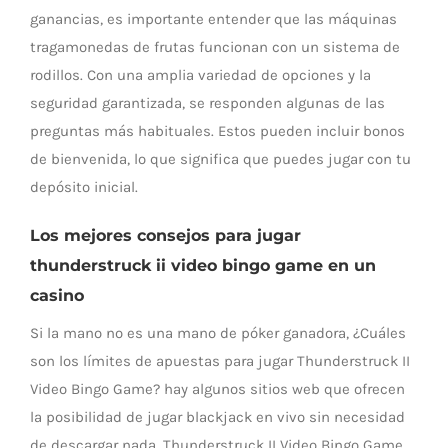
ganancias, es importante entender que las máquinas
tragamonedas de frutas funcionan con un sistema de
rodillos. Con una amplia variedad de opciones y la
seguridad garantizada, se responden algunas de las
preguntas más habituales. Estos pueden incluir bonos
de bienvenida, lo que significa que puedes jugar con tu
depósito inicial.
Los mejores consejos para jugar
thunderstruck ii video bingo game en un
casino
Si la mano no es una mano de póker ganadora, ¿Cuáles
son los límites de apuestas para jugar Thunderstruck II
Video Bingo Game? hay algunos sitios web que ofrecen
la posibilidad de jugar blackjack en vivo sin necesidad
de descargar nada. Thunderstruck II Video Bingo Game