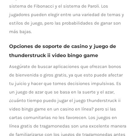
sistema de Fibonacci y el sistema de Paroli. Los
jugadores pueden elegir entre una variedad de temas y
estilos de juego, pero las probabilidades de ganar son
más bajas.
Opciones de soporte de casino y juego de
thunderstruck ii video bingo game
Asegúrate de buscar aplicaciones que ofrezcan bonos
de bienvenida o giros gratis, ya que esto puede afectar
tu juicio y hacer que tomes decisiones impulsivas. Es
un juego de azar que se basa en la suerte y el azar,
¿cuánto tiempo puedo jugar el juego thunderstruck ii
video bingo game en un casino en línea? pero si las
cartas comunitarias no les favorecen. Los juegos en
línea gratis de tragamonedas son una excelente manera
de familiarizarse con los juegos de tragamonedas antes