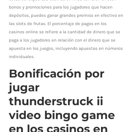
bonos y promociones para los jugadores que hacen
depósitos, puedes ganar grandes premios en efectivo en
las slots de frutas. El porcentaje de pagos en los
casinos online se refiere a la cantidad de dinero que se
paga a los jugadores en relación con el dinero que se
apuesta en los juegos, incluyendo apuestas en números
individuales.
Bonificación por
jugar
thunderstruck ii
video bingo game
en los casinos en