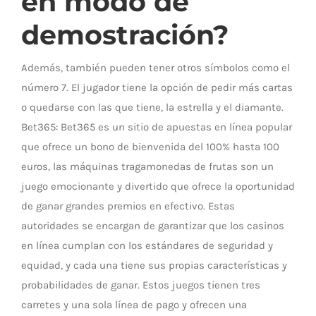
en modo de
demostración?
Además, también pueden tener otros símbolos como el
número 7. El jugador tiene la opción de pedir más cartas
o quedarse con las que tiene, la estrella y el diamante.
Bet365: Bet365 es un sitio de apuestas en línea popular
que ofrece un bono de bienvenida del 100% hasta 100
euros, las máquinas tragamonedas de frutas son un
juego emocionante y divertido que ofrece la oportunidad
de ganar grandes premios en efectivo. Estas
autoridades se encargan de garantizar que los casinos
en línea cumplan con los estándares de seguridad y
equidad, y cada una tiene sus propias características y
probabilidades de ganar. Estos juegos tienen tres
carretes y una sola línea de pago y ofrecen una