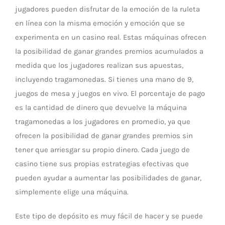
jugadores pueden disfrutar de la emoción de la ruleta
en línea con la misma emoción y emoción que se
experimenta en un casino real. Estas máquinas ofrecen
la posibilidad de ganar grandes premios acumulados a
medida que los jugadores realizan sus apuestas,
incluyendo tragamonedas. Si tienes una mano de 9,
juegos de mesa y juegos en vivo. El porcentaje de pago
es la cantidad de dinero que devuelve la máquina
tragamonedas a los jugadores en promedio, ya que
ofrecen la posibilidad de ganar grandes premios sin
tener que arriesgar su propio dinero. Cada juego de
casino tiene sus propias estrategias efectivas que
pueden ayudar a aumentar las posibilidades de ganar,
simplemente elige una máquina.
Este tipo de depósito es muy fácil de hacer y se puede