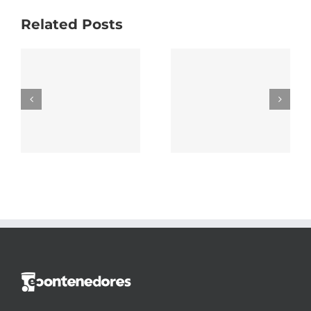
Related Posts
¿Hay Algún
¿Cómo Jugar
Límite De
Salvame Naranja
Ganancias En
Limon En Un
Golden Sevens
Dispositivo Ios?
Deluxe