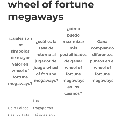
wheel of fortune
megaways
¿cómo
puedo
¿cuáles son
¿cuál es la
maximizar
Gana
los
tasa de
mis
comprando
símbolos
retorno al
posibilidades
diferentes
de mayor
jugador del
de ganar
puntos en el
valor en
juego wheel
wheel of
wheel of
wheel of
of fortune
fortune
fortune
fortune
megaways?
megaways
megaways
megaways?
en los
casinos?
Las
Spin Palace
tragaperras
Casino: Este
clásicas son