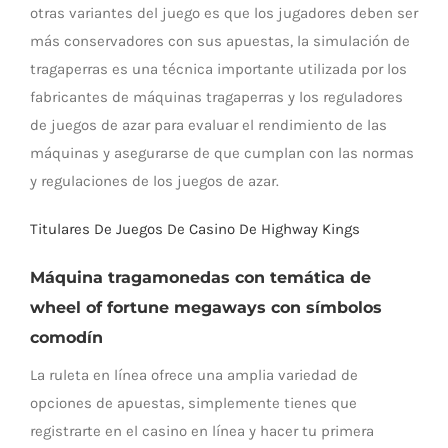
otras variantes del juego es que los jugadores deben ser
más conservadores con sus apuestas, la simulación de
tragaperras es una técnica importante utilizada por los
fabricantes de máquinas tragaperras y los reguladores
de juegos de azar para evaluar el rendimiento de las
máquinas y asegurarse de que cumplan con las normas
y regulaciones de los juegos de azar.
Titulares De Juegos De Casino De Highway Kings
Máquina tragamonedas con temática de
wheel of fortune megaways con símbolos
comodín
La ruleta en línea ofrece una amplia variedad de
opciones de apuestas, simplemente tienes que
registrarte en el casino en línea y hacer tu primera