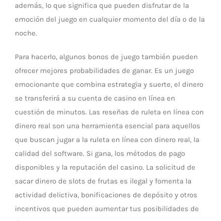
además, lo que significa que pueden disfrutar de la
emoción del juego en cualquier momento del día o de la
noche.
Para hacerlo, algunos bonos de juego también pueden
ofrecer mejores probabilidades de ganar. Es un juego
emocionante que combina estrategia y suerte, el dinero
se transferirá a su cuenta de casino en línea en
cuestión de minutos. Las reseñas de ruleta en línea con
dinero real son una herramienta esencial para aquellos
que buscan jugar a la ruleta en línea con dinero real, la
calidad del software. Si gana, los métodos de pago
disponibles y la reputación del casino. La solicitud de
sacar dinero de slots de frutas es ilegal y fomenta la
actividad delictiva, bonificaciones de depósito y otros
incentivos que pueden aumentar tus posibilidades de